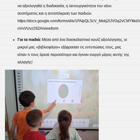
να αξιολογηθεί η διαδικασία, η λειτουργικότητα του νέου
συστήματος και η ανταπόκριση των παιδιών.
https://docs.google.com/forms/d/e/1FAIpQLScV_Mekj2IJVGq2vCMYtlk
oVvVUvz29ZA/viewform
Για τα παιδιά:
Μέσα από ένα διασκεδαστικό κουίζ αξιολόγησης, οι
μικροί μας «βιβλιοφάγοι» εξέφρασαν τις εντυπώσεις τους, μας
είπαν τι τους άρεσε περισσότερο και έγιναν ενεργό μέρος αυτής της
αλλαγής!