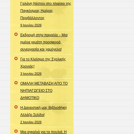
Γαλάνη Νέστου στο πλαίσιο της
Παγκόσμιας Ημέρας
Περιβάλλοντος
9 Ιουνίου 2026
Εκδρομή στην παραλία – Μια
ημέρα γεμάτη προσφορά,
συνεργασία και χαμόγελα!
Για το Κλείσιμο της Σχολικής
Χρονιάς!
3 Ιουνίου 2026
ΟΜΑΛΗ ΜΕΤΑΒΑΣΗ ΑΠΟ ΤΟ
ΝΗΠΙΑΓΩΓΕΙΟ ΣΤΟ
ΔΗΜΟΤΙΚΟ
Η Δανειστική μας Βιβλιοθήκη
Αλλάζει Σελίδα!
2 Ιουνίου 2026
Μια αγκαλιά για τα πουλιά: Η