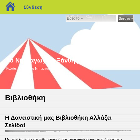
blogs.sch.gr
Σύνδεση
Βρες
Βρες το »
το
»
9ο Νηπιαγωγείο Ξάνθης
Καλώς ήρθατε στο Nηπιαγωγείο μας!
Βιβλιοθήκη
Η Δανειστική μας Βιβλιοθήκη Αλλάζει
Σελίδα!
Με μεγάλη χαρά και ενθουσιασμό σας ανακοινώνουμε ότι η δανειστική