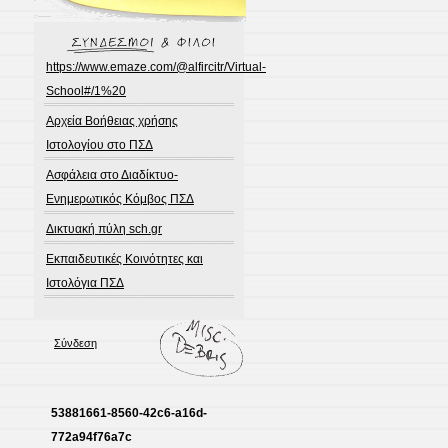
https://www.emaze.com/@alfircitr/Virtual-
School#/1%20
Αρχεία Βοήθειας χρήσης
Ιστολογίου στο ΠΣΔ
Ασφάλεια στο Διαδίκτυο-
Ενημερωτικός Κόμβος ΠΣΔ
Δικτυακή πύλη sch.gr
Εκπαιδευτικές Κοινότητες και
Ιστολόγια ΠΣΔ
Σύνδεση
53881661-8560-42c6-a16d-
772a94f76a7c