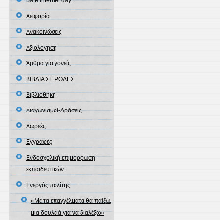
Safe internet day
Αειφορία
Ανακοινώσεις
Αξιολόγηση
Άρθρα για γονείς
ΒΙΒΛΙΑ ΣΕ ΡΟΔΕΣ
Βιβλιοθήκη
Διαγωνισμοί-Δράσεις
Δωρεές
Εγγραφές
Ενδοσχολική επιμόρφωση
εκπαιδευτικών
Ενεργός πολίτης
«Με τα επαγγέλματα θα παίξω,
μια δουλειά για να διαλέξω»