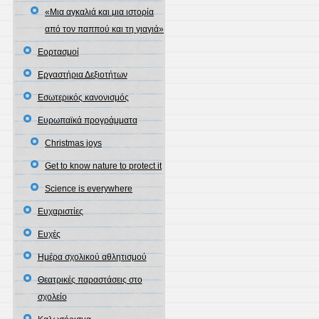
«Μια αγκαλιά και μια ιστορία
από τον παππού και τη γιαγιά»
Εορτασμοί
Εργαστήρια Δεξιοτήτων
Εσωτερικός κανονισμός
Ευρωπαϊκά προγράμματα
Christmas joys
Get to know nature to protect it
Science is everywhere
Ευχαριστίες
Ευχές
Ημέρα σχολικού αθλητισμού
Θεατρικές παραστάσεις στο
σχολείο