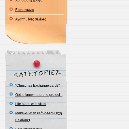
Χρήσιμα έγγραφα
Επικοινωνία
Αγαπημένες σελίδες
"Christmas Exchange cards"
Get to know nature to protect it
Life starts with skills
Make-A-Wish (Κάνε-Μια-Ευχή
Ελλάδος)