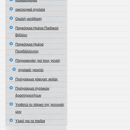
Καλωσόρισμα
οικολογικά σχολεία
Ομαλή μετάβαση
Παγκόσμια Ημέρα Παιδικού
Βιβλίου
Παγκόσμια Ημέρα
Περιβάλλοντος
Πληροφορίες για τους γονείς
σχολικές γιορτές
Πρόγραμμα γέφυρες φιλίας
Πρόγραμμα σχολικών
δραστηριοτήτων
Υιοθετώ το πάρκο της γειτονιάς
μου
Υλικό για τα παιδια