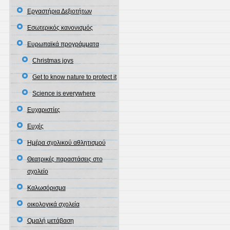
Εργαστήρια Δεξιοτήτων
Εσωτερικός κανονισμός
Ευρωπαϊκά προγράμματα
Christmas joys
Get to know nature to protect it
Science is everywhere
Ευχαριστίες
Ευχές
Ημέρα σχολικού αθλητισμού
Θεατρικές παραστάσεις στο
σχολείο
Καλωσόρισμα
οικολογικά σχολεία
Ομαλή μετάβαση