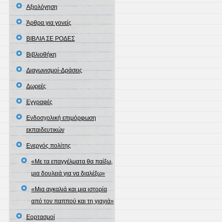
Αξιολόγηση
Άρθρα για γονείς
ΒΙΒΛΙΑ ΣΕ ΡΟΔΕΣ
Βιβλιοθήκη
Διαγωνισμοί-Δράσεις
Δωρεές
Εγγραφές
Ενδοσχολική επιμόρφωση
εκπαιδευτικών
Ενεργός πολίτης
«Με τα επαγγέλματα θα παίξω,
μια δουλειά για να διαλέξω»
«Μια αγκαλιά και μια ιστορία
από τον παππού και τη γιαγιά»
Εορτασμοί