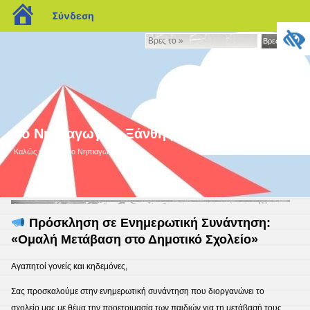
blogs.sch.gr
Σύνδεση
Βρες
Βρες το »
το
»
9ο Νηπιαγωγείο Ξάνθης
Καλώς ήρθατε στο Nηπιαγωγείο μας!
6
Πρόσκληση σε Ενημερωτική Συνάντηση:
«Ομαλή Μετάβαση στο Δημοτικό Σχολείο»
Αγαπητοί γονείς και κηδεμόνες,
Σας προσκαλούμε στην ενημερωτική συνάντηση που διοργανώνει το
σχολείο μας με θέμα την προετοιμασία των παιδιών για τη μετάβασή τους