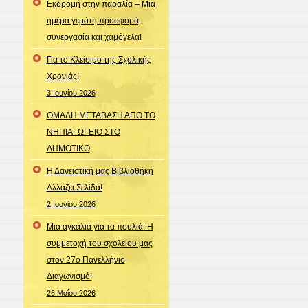
Εκδρομή στην παραλία – Μια
ημέρα γεμάτη προσφορά,
συνεργασία και χαμόγελα!
Για το Κλείσιμο της Σχολικής
Χρονιάς!
3 Ιουνίου 2026
ΟΜΑΛΗ ΜΕΤΑΒΑΣΗ ΑΠΟ ΤΟ
ΝΗΠΙΑΓΩΓΕΙΟ ΣΤΟ
ΔΗΜΟΤΙΚΟ
Η Δανειστική μας Βιβλιοθήκη
Αλλάζει Σελίδα!
2 Ιουνίου 2026
Μια αγκαλιά για τα πουλιά: Η
συμμετοχή του σχολείου μας
στον 27ο Πανελλήνιο
Διαγωνισμό!
26 Μαΐου 2026