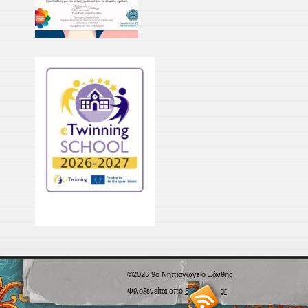
©2026
9ο Νηπιαγωγείο Ξάνθης
Φιλοξενείται από
Blogs.sch.gr