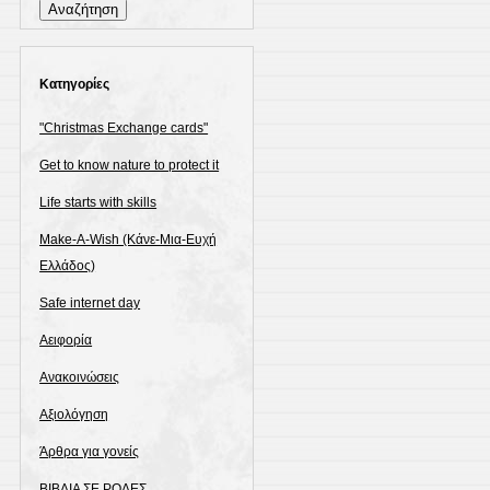
για:
Kατηγορίες
"Christmas Exchange cards"
Get to know nature to protect it
Life starts with skills
Make-A-Wish (Κάνε-Μια-Ευχή
Ελλάδος)
Safe internet day
Αειφορία
Ανακοινώσεις
Αξιολόγηση
Άρθρα για γονείς
ΒΙΒΛΙΑ ΣΕ ΡΟΔΕΣ