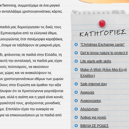
Twinning, συμμετείχαμε σε ένα μαγικό
ου ανταλλάξαμε χριστουγεννιάτικες κάρτες
παιδιά μας δημιούργησαν τις δικές τους
. Εμπνευσμένα από τα ελληνικά έθιμα,
μιουργώντας έτσι πανέμορφα καραβάκια,
"Christmas Exchange cards"
έτοιμα να ταξιδέψουν σε μακρινά μέρη.
Get to know nature to protect it
δι, φτάνοντας σε παιδιά στην Ελλάδα, τη
αυτή την ανταλλαγή, τα παιδιά μας είχαν
Life starts with skills
ικούς πολιτισμούς, να ακούσουν
Make-A-Wish (Κάνε-Μια-Ευχή
λες χώρες και να ανακαλύψουν τις
Ελλάδος)
των χριστουγεννιάτικων εθίμων των χωρών
Safe internet day
ίλους στην Ευρώπη και έμαθαν την αξία
κάλυψαν ότι τα Χριστούγεννα γιορτάζονται
Αειφορία
ρα, αλλά η αγάπη και η χαρά είναι κοινές
Ανακοινώσεις
ργικότητά τους, φτιάχνοντας μοναδικές
Αξιολόγηση
μο. Επιπλέον είχαν την ευκαιρία να
 για να επικοινωνήσουν με τα παιδιά από
Άρθρα για γονείς
ΒΙΒΛΙΑ ΣΕ ΡΟΔΕΣ