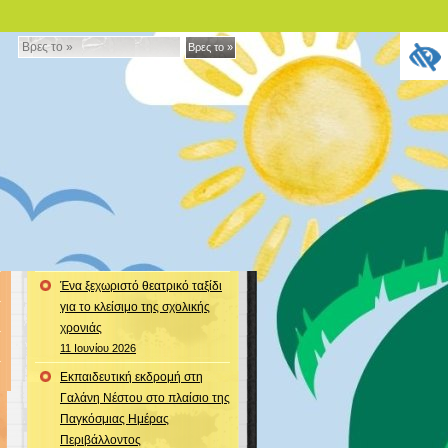
Βρες
Βρες το »
το
»
Ένα ξεχωριστό θεατρικό ταξίδι
για το κλείσιμο της σχολικής
χρονιάς
11 Ιουνίου 2026
Εκπαιδευτική εκδρομή στη
Γαλάνη Νέστου στο πλαίσιο της
Παγκόσμιας Ημέρας
Περιβάλλοντος