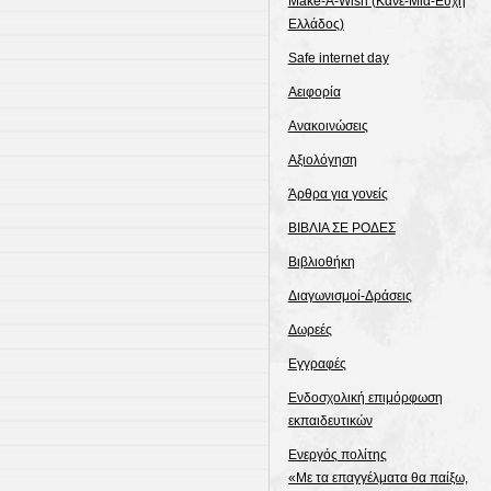
Make-A-Wish (Κάνε-Μια-Ευχή
Ελλάδος)
Safe internet day
Αειφορία
Ανακοινώσεις
Αξιολόγηση
Άρθρα για γονείς
ΒΙΒΛΙΑ ΣΕ ΡΟΔΕΣ
Βιβλιοθήκη
Διαγωνισμοί-Δράσεις
Δωρεές
Εγγραφές
Ενδοσχολική επιμόρφωση
εκπαιδευτικών
Ενεργός πολίτης
«Με τα επαγγέλματα θα παίξω,