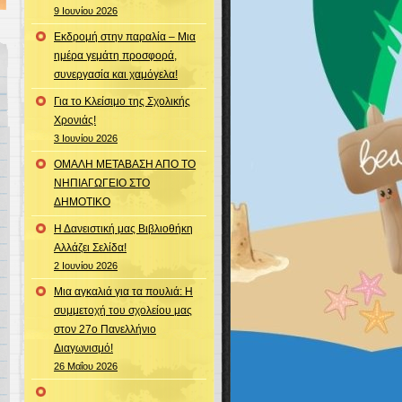
9 Ιουνίου 2026
Εκδρομή στην παραλία – Μια
ημέρα γεμάτη προσφορά,
συνεργασία και χαμόγελα!
Για το Κλείσιμο της Σχολικής
Χρονιάς!
3 Ιουνίου 2026
ΟΜΑΛΗ ΜΕΤΑΒΑΣΗ ΑΠΟ ΤΟ
ΝΗΠΙΑΓΩΓΕΙΟ ΣΤΟ
ΔΗΜΟΤΙΚΟ
Η Δανειστική μας Βιβλιοθήκη
Αλλάζει Σελίδα!
2 Ιουνίου 2026
Μια αγκαλιά για τα πουλιά: Η
συμμετοχή του σχολείου μας
στον 27ο Πανελλήνιο
Διαγωνισμό!
26 Μαΐου 2026