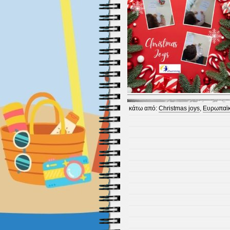
κάτω από:
Christmas joys
,
Ευρωπαϊκ