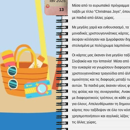
Ιαν 2025
Μέσα από το ευρωπαϊκό πρόγραμμα e
13
ταξίδι με τίτλο “Christmas Joys”, όπ
με παιδιά από άλλες χώρες.
Με μεγάλη χαρά και ενθουσιασμό, τα 
μοναδικές χριστουγεννιάτικες κάρτες
έκοψαν κόλλησαν και ζωγράφισαν δη
στολισμένα με πολύχρωμα λαμπιόνια, 
Οι κάρτες μας έκαναν ένα μεγάλο ταξί
Σλοβακία και την Ισπανία! Μέσα από 
την ευκαιρία να γνωρίσουν διαφορετ
χριστουγεννιάτικα τραγούδια από άλ
ομοιότητες και τις διαφορές μεταξύ 
αυτών. Τα παιδιά μας έκαναν νέους φ
της φιλίας και της συνεργασίας .Ανα
με διαφορετικούς τρόπους σε κάθε χώ
για όλους. Απελευθέρωσαν τη δημιου
κάρτες που ταξίδεψαν σε όλο τον κόσ
χρησιμοποιήσουν και αγγλικές λέξεις
τις άλλες χώρες.