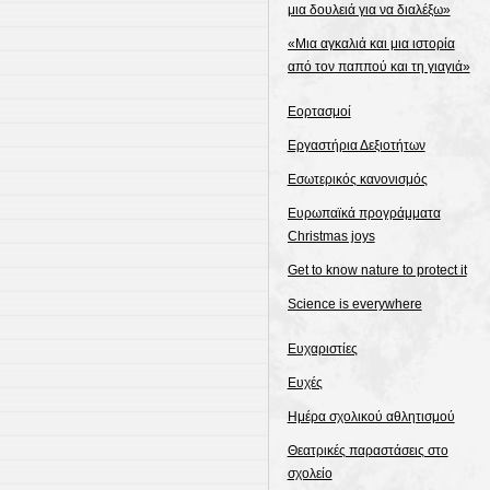
μια δουλειά για να διαλέξω»
«Μια αγκαλιά και μια ιστορία
από τον παππού και τη γιαγιά»
Εορτασμοί
Εργαστήρια Δεξιοτήτων
Εσωτερικός κανονισμός
Ευρωπαϊκά προγράμματα
Christmas joys
Get to know nature to protect it
Science is everywhere
Ευχαριστίες
Ευχές
Ημέρα σχολικού αθλητισμού
Θεατρικές παραστάσεις στο
σχολείο