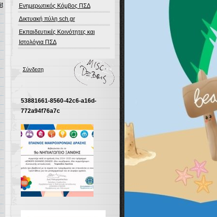
it
Ενημερωτικός Κόμβος ΠΣΔ
Δικτυακή πύλη sch.gr
Εκπαιδευτικές Κοινότητες και
Ιστολόγια ΠΣΔ
Σύνδεση
53881661-8560-42c6-a16d-
772a94f76a7c