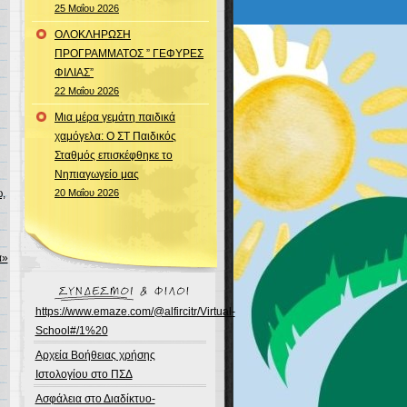
25 Μαΐου 2026
ΟΛΟΚΛΗΡΩΣΗ
ΠΡΟΓΡΑΜΜΑΤΟΣ ” ΓΕΦΥΡΕΣ
ΦΙΛΙΑΣ”
22 Μαΐου 2026
Μια μέρα γεμάτη παιδικά
χαμόγελα: Ο ΣΤ Παιδικός
Σταθμός επισκέφθηκε το
Νηπιαγωγείο μας
,
20 Μαΐου 2026
ά»
https://www.emaze.com/@alfircitr/Virtual-
School#/1%20
Αρχεία Βοήθειας χρήσης
Ιστολογίου στο ΠΣΔ
Ασφάλεια στο Διαδίκτυο-