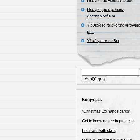
Πρόγραμμα γέφυρες φιλίας
Πρόγραμμα σχολικών
δραστηριοτήτων
Υιοθετώ το πάρκο της γειτονιάς
μου
Υλικό για τα παιδια
Αναζήτηση
για:
Kατηγορίες
"Christmas Exchange cards"
Get to know nature to protect it
Life starts with skills