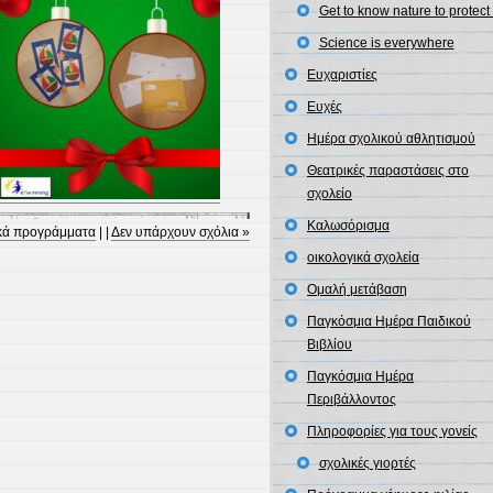
Get to know nature to protect 
Science is everywhere
Ευχαριστίες
Ευχές
Ημέρα σχολικού αθλητισμού
Θεατρικές παραστάσεις στο
σχολείο
Καλωσόρισμα
ά προγράμματα
| |
Δεν υπάρχουν σχόλια »
οικολογικά σχολεία
Ομαλή μετάβαση
Παγκόσμια Ημέρα Παιδικού
Βιβλίου
Παγκόσμια Ημέρα
Περιβάλλοντος
Πληροφορίες για τους γονείς
σχολικές γιορτές