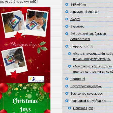
ν σε αυτό το μαγικό ταξίδι!
Βιβλιοθήκη
Διαγωνισμοί-Δράσεις
Δωρεές
Εγγραφές
Ενδοσχολική επιμόρφωση
εκπαιδευτικών
Ενεργός πολίτης
«Με τα επαγγέλματα θα παίξω
μια δουλειά για να διαλέξω»
«Μια αγκαλιά και μια ιστορία
από τον παππού και τη γιαγι
Εορτασμοί
Εργαστήρια Δεξιοτήτων
Εσωτερικός κανονισμός
Ευρωπαϊκά προγράμματα
Christmas joys