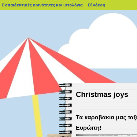
blogs.sch.gr
Εκπαιδευτικές κοινότητες και ιστολόγια
Σύνδεση
9ο Νηπιαγωγείο
Καλώς ήρθατε στο Nηπιαγωγείο 
Christmas joys
Τα καραβάκια μας ταξ
Ευρώπη!