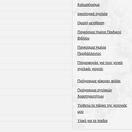
Καλωσόρισμα
οικολογικά σχολεία
Ομαλή μετάβαση
Παγκόσμια Ημέρα Παιδικού
Βιβλίου
Παγκόσμια Ημέρα
Περιβάλλοντος
Πληροφορίες για τους γονείς
σχολικές γιορτές
Πρόγραμμα γέφυρες φιλίας
Πρόγραμμα σχολικών
δραστηριοτήτων
Υιοθετώ το πάρκο της γειτονιάς
μου
Υλικό για τα παιδια