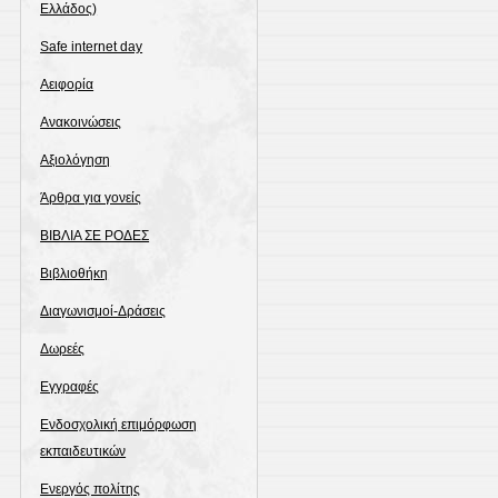
Ελλάδος)
Safe internet day
Αειφορία
Ανακοινώσεις
Αξιολόγηση
Άρθρα για γονείς
ΒΙΒΛΙΑ ΣΕ ΡΟΔΕΣ
Βιβλιοθήκη
Διαγωνισμοί-Δράσεις
Δωρεές
Εγγραφές
Ενδοσχολική επιμόρφωση
εκπαιδευτικών
Ενεργός πολίτης