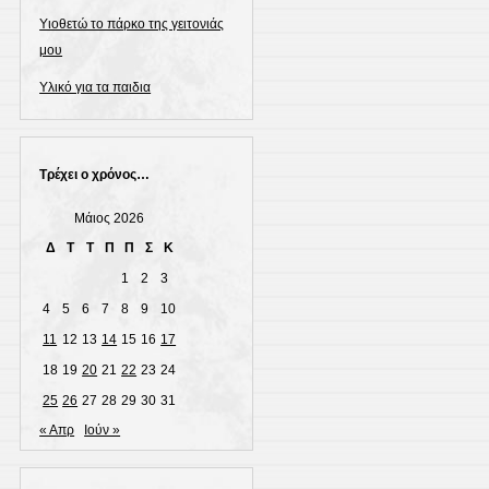
Υιοθετώ το πάρκο της γειτονιάς
μου
Υλικό για τα παιδια
Τρέχει ο χρόνος…
Μάιος 2026
Δ
Τ
Τ
Π
Π
Σ
Κ
1
2
3
4
5
6
7
8
9
10
11
12
13
14
15
16
17
18
19
20
21
22
23
24
25
26
27
28
29
30
31
« Απρ
Ιούν »