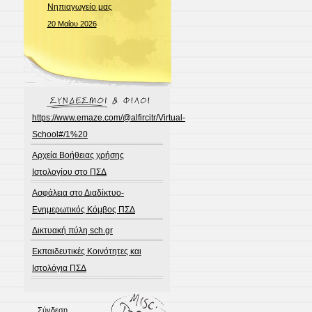
Νηπιαγωγείο μας
20 Μαΐου 2026
https://www.emaze.com/@alfircitr/Virtual-
School#/1%20
Αρχεία Βοήθειας χρήσης
Ιστολογίου στο ΠΣΔ
Ασφάλεια στο Διαδίκτυο-
Ενημερωτικός Κόμβος ΠΣΔ
Δικτυακή πύλη sch.gr
Εκπαιδευτικές Κοινότητες και
Ιστολόγια ΠΣΔ
Σύνδεση