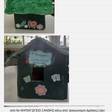
από
9ο ΝΗΠΙΑΓΩΓΕΙΟ ΞΑΝΘΗΣ
κάτω από:
Διαγωνισμοί-Δράσεις
| |
Δεν