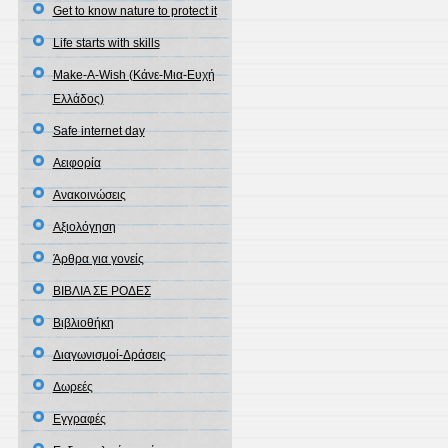
Get to know nature to protect it
Life starts with skills
Make-A-Wish (Κάνε-Μια-Ευχή
Ελλάδος)
Safe internet day
Αειφορία
Ανακοινώσεις
Αξιολόγηση
Άρθρα για γονείς
ΒΙΒΛΙΑ ΣΕ ΡΟΔΕΣ
Βιβλιοθήκη
Διαγωνισμοί-Δράσεις
Δωρεές
Εγγραφές