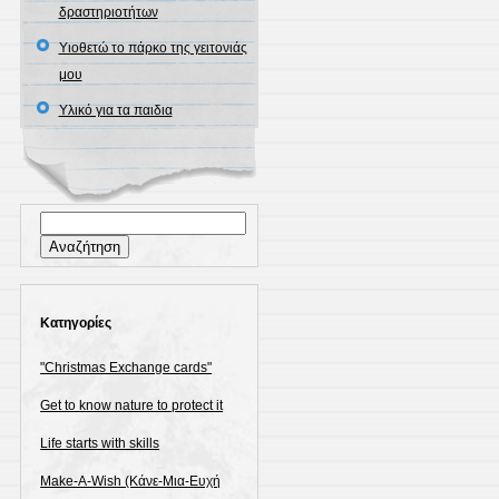
δραστηριοτήτων
Υιοθετώ το πάρκο της γειτονιάς
μου
Υλικό για τα παιδια
Αναζήτηση
για:
Kατηγορίες
"Christmas Exchange cards"
Get to know nature to protect it
Life starts with skills
Make-A-Wish (Κάνε-Μια-Ευχή