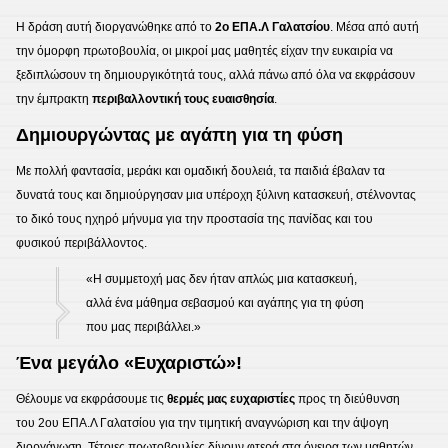
Η δράση αυτή διοργανώθηκε από το
2ο ΕΠΑ.Λ Γαλατσίου
.
Μέσα από αυτή
την όμορφη πρωτοβουλία, οι μικροί μας μαθητές είχαν την ευκαιρία να
ξεδιπλώσουν τη δημιουργικότητά τους, αλλά πάνω από όλα να εκφράσουν
την έμπρακτη
περιβαλλοντική τους ευαισθησία
.
Δημιουργώντας με αγάπη για τη φύση
Με πολλή φαντασία, μεράκι και ομαδική δουλειά, τα παιδιά έβαλαν τα
δυνατά τους και δημιούργησαν μια υπέροχη ξύλινη κατασκευή
, στέλνοντας
το δικό τους ηχηρό μήνυμα για την προστασία της πανίδας και του
φυσικού περιβάλλοντος.
«Η συμμετοχή μας δεν ήταν απλώς μια κατασκευή,
αλλά ένα μάθημα σεβασμού και αγάπης για τη φύση
που μας περιβάλλει.»
Ένα μεγάλο «Ευχαριστώ»!
Θέλουμε να εκφράσουμε τις
θερμές μας ευχαριστίες
προς τη διεύθυνση
του 2ου ΕΠΑ.Λ Γαλατσίου για την τιμητική αναγνώριση και την άψογη
διοργάνωση
.
Τέτοιες πρωτοβουλίες δίνουν φτερά στα όνειρα των μαθητών