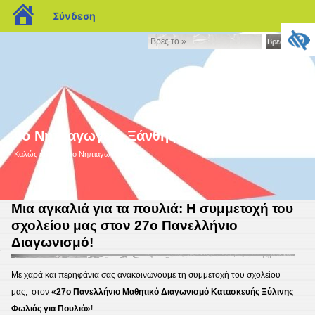
blogs.sch.gr
Σύνδεση
Βρες
Βρες το »
το
»
9ο Νηπιαγωγείο Ξάνθης
Καλώς ήρθατε στο Nηπιαγωγείο μας!
Μια αγκαλιά για τα πουλιά: Η συμμετοχή του
σχολείου μας στον 27ο Πανελλήνιο
Διαγωνισμό!
6
Με χαρά και περηφάνια σας ανακοινώνουμε τη συμμετοχή του σχολείου
μας,
στον
«27ο Πανελλήνιο Μαθητικό Διαγωνισμό Κατασκευής Ξύλινης
Φωλιάς για Πουλιά»
!