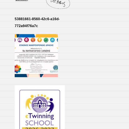
53881661-8560-42c6-a16d-
772a94f76a7c