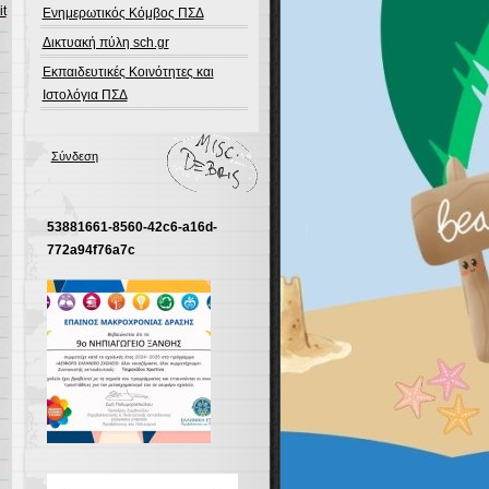
it
Ενημερωτικός Κόμβος ΠΣΔ
Δικτυακή πύλη sch.gr
Εκπαιδευτικές Κοινότητες και
Ιστολόγια ΠΣΔ
Σύνδεση
53881661-8560-42c6-a16d-
772a94f76a7c