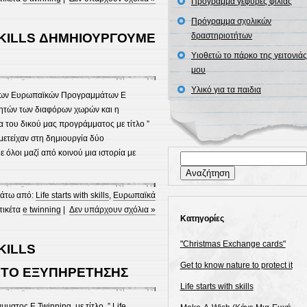
Πρόγραμμα γέφυρες φιλίας
Πρόγραμμα σχολικών
SKILLS ΔΗΜΗΙΟΥΡΓΟΥΜΕ
δραστηριοτήτων
Υιοθετώ το πάρκο της γειτονιάς
μου
Υλικό για τα παιδια
 των Ευρωπαϊκών Προγραμμάτων E
θητών των διαφόρων χωρών και η
α του δικού μας προγράμματος με τίτλο ”
υμμετείχαν στη δημιουργία δύο
όλοι μαζί από κοινού μια ιστορία με
Αναζήτηση
για:
άτω από:
Life starts with skills
,
Ευρωπαϊκά
ετικέτα
e twinning
|
Δεν υπάρχουν σχόλια »
Kατηγορίες
"Christmas Exchange cards"
KILLS
Get to know nature to protect it
ΥΤΟ ΕΞΥΠΗΡΕΤΗΣΗΣ
Life starts with skills
ματος E Twinning, με τίτλο ” Life