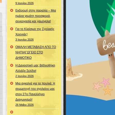
9 Ιουνίου 2026
Εκδρομή στην παραλία – Μια
ημέρα γεμάτη προσφορά,
συνεργασία και χαμόγελα!
Για το Κλείσιμο της Σχολικής
Χρονιάς!
3 Ιουνίου 2026
ΟΜΑΛΗ ΜΕΤΑΒΑΣΗ ΑΠΟ ΤΟ
ΝΗΠΙΑΓΩΓΕΙΟ ΣΤΟ
ΔΗΜΟΤΙΚΟ
Η Δανειστική μας Βιβλιοθήκη
Αλλάζει Σελίδα!
2 Ιουνίου 2026
Μια αγκαλιά για τα πουλιά: Η
συμμετοχή του σχολείου μας
στον 27ο Πανελλήνιο
Διαγωνισμό!
26 Μαΐου 2026