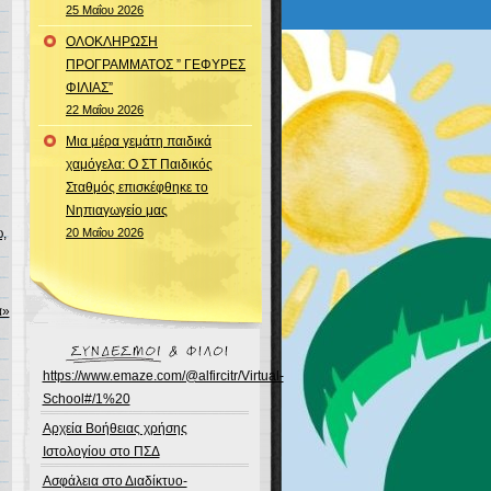
25 Μαΐου 2026
ΟΛΟΚΛΗΡΩΣΗ
ΠΡΟΓΡΑΜΜΑΤΟΣ ” ΓΕΦΥΡΕΣ
ΦΙΛΙΑΣ”
22 Μαΐου 2026
Μια μέρα γεμάτη παιδικά
χαμόγελα: Ο ΣΤ Παιδικός
Σταθμός επισκέφθηκε το
Νηπιαγωγείο μας
,
20 Μαΐου 2026
ά»
https://www.emaze.com/@alfircitr/Virtual-
School#/1%20
Αρχεία Βοήθειας χρήσης
Ιστολογίου στο ΠΣΔ
Ασφάλεια στο Διαδίκτυο-