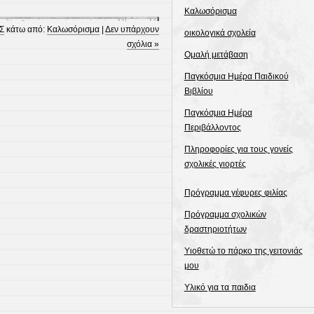
Καλωσόρισμα
Σ
κάτω από:
Καλωσόρισμα
|
Δεν υπάρχουν
οικολογικά σχολεία
σχόλια »
Ομαλή μετάβαση
Παγκόσμια Ημέρα Παιδικού
Βιβλίου
Παγκόσμια Ημέρα
Περιβάλλοντος
Πληροφορίες για τους γονείς
σχολικές γιορτές
Πρόγραμμα γέφυρες φιλίας
Πρόγραμμα σχολικών
δραστηριοτήτων
Υιοθετώ το πάρκο της γειτονιάς
μου
Υλικό για τα παιδια