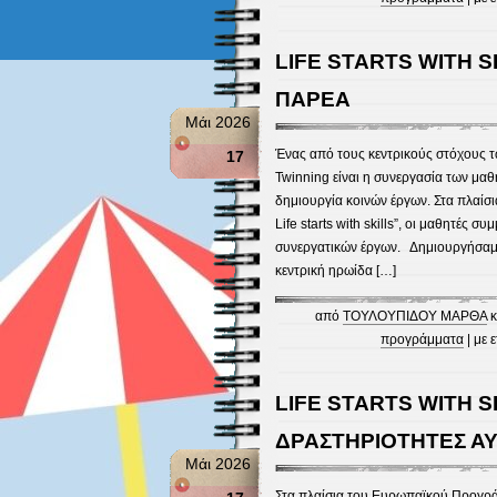
LIFE STARTS WITH 
ΠΑΡΕΑ
Μάι 2026
Ένας από τους κεντρικούς στόχους
17
Twinning είναι η συνεργασία των μα
δημιουργία κοινών έργων. Στα πλαίσι
Life starts with skills”, οι μαθητές σ
συνεργατικών έργων. Δημιουργήσαμε 
κεντρική ηρωίδα […]
από
ΤΟΥΛΟΥΠΙΔΟΥ ΜΑΡΘΑ
κ
προγράμματα
| με 
LIFE STARTS WITH S
ΔΡΑΣΤΗΡΙΟΤΗΤΕΣ Α
Μάι 2026
Στα πλαίσια του Ευρωπαϊκού Προγράμ