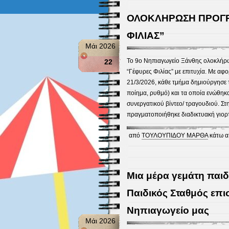
ΟΛΟΚΛΗΡΩΣΗ ΠΡΟΓΡ
ΦΙΛΙΑΣ”
Μάι 2026
Το 9ο Νηπιαγωγείο Ξάνθης ολοκλήρω
22
“Γέφυρες Φιλίας” με επιτυχία. Με α
21/3/2026, κάθε τμήμα δημιούργησε τ
ποίημα, ρυθμό) και τα οποία ενώθηκα
συνεργατικού βίντεο/ τραγουδιού. Στη
πραγματοποιήθηκε διαδικτυακή γιορ
από
ΤΟΥΛΟΥΠΙΔΟΥ ΜΑΡΘΑ
κάτω α
Μια μέρα γεμάτη παιδ
Παιδικός Σταθμός επι
Νηπιαγωγείο μας
Μάι 2026