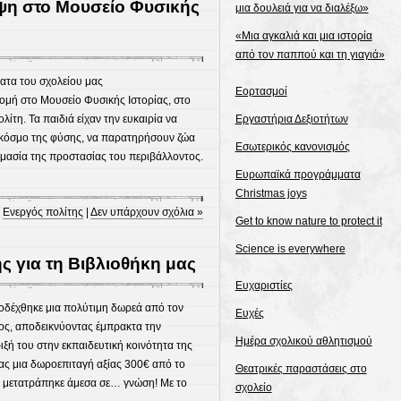
ψη στο Μουσείο Φυσικής
μια δουλειά για να διαλέξω»
«Μια αγκαλιά και μια ιστορία
από τον παππού και τη γιαγιά»
ατα του σχολείου μας
Εορτασμοί
ομή στο Μουσείο Φυσικής Ιστορίας, στο
ίτη. Τα παιδιά είχαν την ευκαιρία να
Εργαστήρια Δεξιοτήτων
κόσμο της φύσης, να παρατηρήσουν ζώα
Εσωτερικός κανονισμός
ημασία της προστασίας του περιβάλλοντος.
Ευρωπαϊκά προγράμματα
Christmas joys
:
Ενεργός πολίτης
|
Δεν υπάρχουν σχόλια »
Get to know nature to protect it
Science is everywhere
 για τη Βιβλιοθήκη μας
Ευχαριστίες
ποδέχθηκε μια πολύτιμη δωρεά από τον
Ευχές
ς, αποδεικνύοντας έμπρακτα την
Ημέρα σχολικού αθλητισμού
ιξή του στην εκπαιδευτική κοινότητα της
ας μια δωροεπιταγή αξίας 300€ από το
Θεατρικές παραστάσεις στο
 μετατράπηκε άμεσα σε… γνώση! Με το
σχολείο