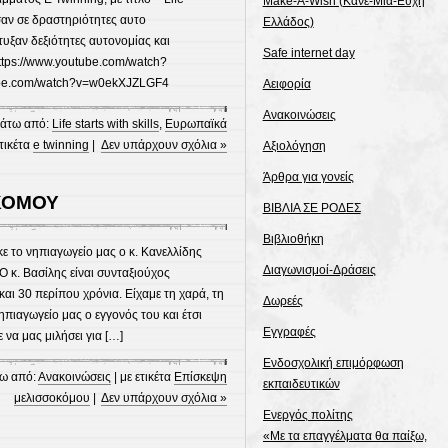
Make-A-Wish (Κάνε-Μια-Ευχή
ησαν σε δραστηριότητες αυτο
Ελλάδος)
υξαν δεξιότητες αυτονομίας και
Safe internet day
ttps://www.youtube.com/watch?
ube.com/watch?v=w0ekXJZLGF4
Αειφορία
Ανακοινώσεις
άτω από:
Life starts with skills
,
Ευρωπαϊκά
ετικέτα
e twinning
|
Δεν υπάρχουν σχόλια »
Αξιολόγηση
Άρθρα για γονείς
ΚΟΜΟΥ
ΒΙΒΛΙΑ ΣΕ ΡΟΔΕΣ
Βιβλιοθήκη
 το νηπιαγωγείο μας ο κ. Κανελλίδης
Διαγωνισμοί-Δράσεις
 κ. Βασίλης είναι συνταξιούχος
και 30 περίπου χρόνια. Είχαμε τη χαρά, τη
Δωρεές
ηπιαγωγείο μας ο εγγονός του και έτσι
Εγγραφές
να μας μιλήσει για […]
Ενδοσχολική επιμόρφωση
ω από:
Ανακοινώσεις
| με ετικέτα
Επίσκεψη
εκπαιδευτικών
μελισσοκόμου
|
Δεν υπάρχουν σχόλια »
Ενεργός πολίτης
«Με τα επαγγέλματα θα παίξω,