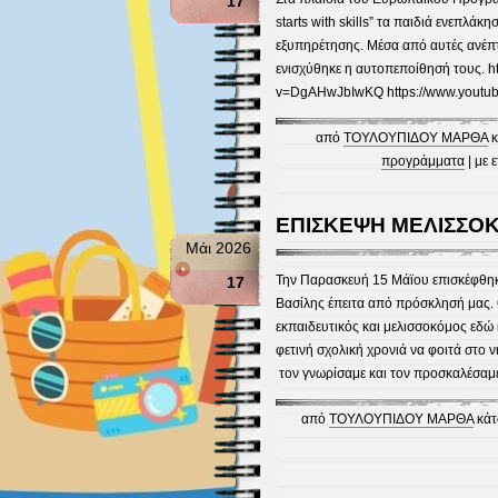
17
starts with skills” τα παιδιά ενεπλάκ
εξυπηρέτησης. Μέσα από αυτές ανέπτ
ενισχύθηκε η αυτοπεποίθησή τους. h
v=DgAHwJbIwKQ https://www.yout
από
ΤΟΥΛΟΥΠΙΔΟΥ ΜΑΡΘΑ
κ
προγράμματα
| με 
ΕΠΙΣΚΕΨΗ ΜΕΛΙΣΣΟ
Μάι 2026
Την Παρασκευή 15 Μάϊου επισκέφθηκε
17
Βασίλης έπειτα από πρόσκλησή μας. Ο
εκπαιδευτικός και μελισσοκόμος εδώ 
φετινή σχολική χρονιά να φοιτά στο ν
τον γνωρίσαμε και τον προσκαλέσαμε 
από
ΤΟΥΛΟΥΠΙΔΟΥ ΜΑΡΘΑ
κάτ