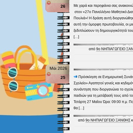
Με χαρά και περηφάνια σας ανακοινώ
26
στον «27ο Πανελλήνιο Μαθητικό Δια
Πουλιά»! Η δράση αυτή διοργανώθηκ
αυτή την όμορφη πρωτοβουλία, οι μικ
ξεδιπλώσουν τη δημιουργικότητά το
[…]
από
9ο ΝΗΠΙΑΓΩΓΕΙΟ ΞΑ
Μάι 2026
Πρόσκληση σε Ενημερωτική Συνάν
25
Σχολείο» Αγαπητοί γονείς και κηδεμ
συνάντηση που διοργανώνει το σχολε
παιδιών για τη μετάβασή τους από το
Τετάρτη 27 Μαΐου Ώρα: 09:00 π.μ. Π
θα […]
από
9ο ΝΗΠΙΑΓΩΓΕΙΟ ΞΑΝΘΗΣ
κ