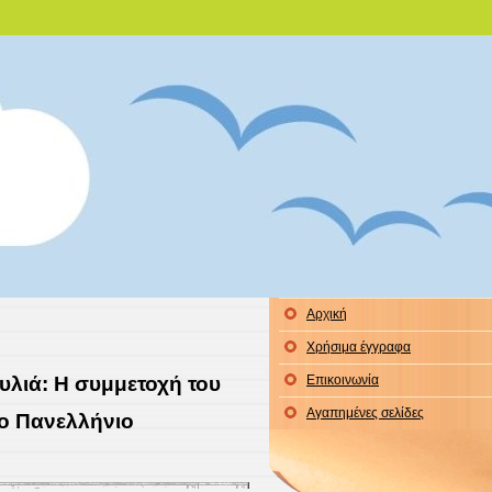
 Ξάνθης
μας!
Αρχική
Χρήσιμα έγγραφα
υλιά: Η συμμετοχή του
Επικοινωνία
Αγαπημένες σελίδες
7ο Πανελλήνιο