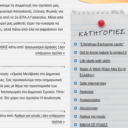
νουμε τη συμμετοχή του σχολείου μας,
γωνισμό Κατασκευής Ξύλινης Φωλιάς για
ε από το 2ο ΕΠΑ.Λ Γαλατσίου. Μέσα από
ροί μας μαθητές είχαν την ευκαιρία να
υς, αλλά πάνω από όλα να εκφράσουν την
"Christmas Exchange cards"
ΝΘΗΣ
κάτω από:
Διαγωνισμοί-Δράσεις
|
Δεν
Get to know nature to protect it
υπάρχουν σχόλια »
Life starts with skills
Make-A-Wish (Κάνε-Μια-Ευχή
τηση: «Ομαλή Μετάβαση στο Δημοτικό
Ελλάδος)
όνες, Σας προσκαλούμε στην ενημερωτική
Safe internet day
ίο μας με θέμα την προετοιμασία των
Αειφορία
 Νηπιαγωγείο στο Δημοτικό Σχολείο. Πότε:
ού: Στο χώρο του σχολείου Η συνάντηση
Ανακοινώσεις
Αξιολόγηση
άτω από:
Άρθρα για γονείς
|
Δεν υπάρχουν
Άρθρα για γονείς
σχόλια »
ΒΙΒΛΙΑ ΣΕ ΡΟΔΕΣ