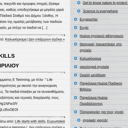
Get to know nature to protect 
, παιχνίδι και όμορφες στιγμές ζήσαμε
μας, καθώς υποδεχτήκαμε με μεγάλη χαρά
Science is everywhere
 Παιδικό Σταθμό του Δήμου Ξάνθης. Η
Ευχαριστίες
ίσιο της ομαλής μετάβασης των παιδιών
είο, με στόχο τα παιδιά να […]
Ευχές
Ημέρα σχολικού αθλητισμού
πό:
Καλωσόρισμα
|
Δεν υπάρχουν σχόλια »
Θεατρικές παραστάσεις στο
σχολείο
KILLS
Καλωσόρισμα
ΡΙΛΙΟΥ
οικολογικά σχολεία
Ομαλή μετάβαση
ματος E Twinning, με τίτλο ” Life
Παγκόσμια Ημέρα Παιδικού
αστηριότητες με σκοπό την αναγνώριση
Βιβλίου
υς. Τα παιδιά έπαιξαν με τα συναισθήματα,
ιότητες και τεχνικές διαχείρισής τους.
Παγκόσμια Ημέρα
bvIg1NFw3fY
Περιβάλλοντος
yQLct5oOEOI
Πληροφορίες για τους γονείς
σχολικές γιορτές
άτω από:
Life starts with skills
,
Ευρωπαϊκά
ετικέτα
e twinning
|
Δεν υπάρχουν σχόλια »