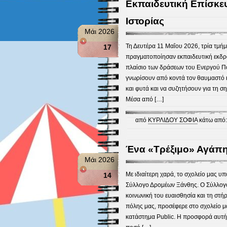
Εκπαιδευτική Επίσκε
Ιστορίας
Μάι 2026
Τη Δευτέρα 11 Μαΐου 2026, τρία τμήμ
17
πραγματοποίησαν εκπαιδευτική εκδρ
πλαίσιο των δράσεων του Ενεργού Πολ
γνωρίσουν από κοντά τον θαυμαστό 
και φυτά και να συζητήσουν για τη σ
Μέσα από […]
από
ΚΥΡΛΙΔΟΥ ΣΟΦΙΑ
κάτω από
Ένα «Τρέξιμο» Αγάπης
Μάι 2026
Με ιδιαίτερη χαρά, το σχολείο μας υ
14
Σύλλογο Δρομέων Ξάνθης. Ο Σύλλογο
κοινωνική του ευαισθησία και τη στήρ
πόλης μας, προσέφερε στο σχολείο μ
κατάστημα Public. Η προσφορά αυτή