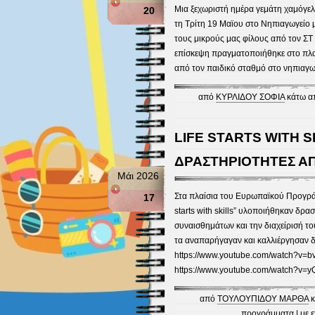
Μια ξεχωριστή ημέρα γεμάτη χαμόγελα
20
τη Τρίτη 19 Μαϊου στο Νηπιαγωγείο 
τους μικρούς μας φίλους από τον ΣΤ
επίσκεψη πραγματοποιήθηκε στο πλα
από τον παιδικό σταθμό στο νηπιαγωγ
από
ΚΥΡΛΙΔΟΥ ΣΟΦΙΑ
κάτω α
LIFE STARTS WITH S
ΔΡΑΣΤΗΡΙΟΤΗΤΕΣ ΑΠ
Μάι 2026
Στα πλαίσια του Ευρωπαϊκού Προγράμ
17
starts with skills” υλοποιήθηκαν δρ
συναισθημάτων και την διαχείρισή το
τα αναπαρήγαγαν και καλλιέργησαν δεξ
https://www.youtube.com/watch?v=
https://www.youtube.com/watch?v=
από
ΤΟΥΛΟΥΠΙΔΟΥ ΜΑΡΘΑ
κ
προγράμματα
| με 