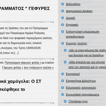
Βιβλιοθήκη
ΑΜΜΑΤΟΣ ” ΓΕΦΥΡΕΣ
Διαγωνισμοί-Δράσεις
Δωρεές
Εγγραφές
σε τις δράσεις του για το Πρόγραμμα
Ενδοσχολική επιμόρφωση
φορμή την Παγκόσμια Ημέρα Ποίησης
εκπαιδευτικών
ο δικό του ψηφιακό περιεχόμενο (σκίτσο,
ν για τη δημιουργία ενός τελικού
Ενεργός πολίτης
 συνέχεια, την Τρίτη 19/05/2026
«Με τα επαγγέλματα θα παίξω
τή όπου τα […]
μια δουλειά για να διαλέξω»
«Μια αγκαλιά και μια ιστορία
πό:
Πρόγραμμα γέφυρες φιλίας
| με ετικέτα
από τον παππού και τη γιαγι
Γέφυρες φιλίας
|
Δεν υπάρχουν σχόλια »
Εορτασμοί
ικά χαμόγελα: Ο ΣΤ
Εργαστήρια Δεξιοτήτων
Εσωτερικός κανονισμός
σκέφθηκε το
Ευρωπαϊκά προγράμματα
Christmas joys