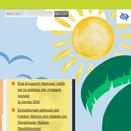
Βρες
Βρες το »
το
»
Ένα ξεχωριστό θεατρικό ταξίδι
για το κλείσιμο της σχολικής
χρονιάς
11 Ιουνίου 2026
Εκπαιδευτική εκδρομή στη
Γαλάνη Νέστου στο πλαίσιο της
Παγκόσμιας Ημέρας
Περιβάλλοντος