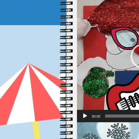
Βίντεο
00:00
Πρόγραμμα
Αναπαραγωγής
Βίντεο