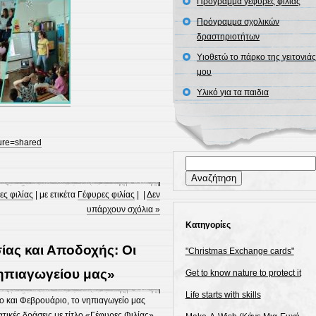
Πρόγραμμα γέφυρες φιλίας
Πρόγραμμα σχολικών
δραστηριοτήτων
Υιοθετώ το πάρκο της γειτονιάς
μου
Υλικό για τα παιδια
ure=shared
Αναζήτηση
για:
ς φιλίας
| με ετικέτα
Γέφυρες φιλίας
| |
Δεν
υπάρχουν σχόλια »
Kατηγορίες
ίας και Αποδοχής: Οι
"Christmas Exchange cards"
Νηπιαγωγείου μας»
Get to know nature to protect it
Life starts with skills
ο και Φεβρουάριο, το νηπιαγωγείο μας
τικές δράσεις με τίτλο «Γέφυρες Φιλίας»,