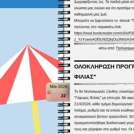
ζωγραφίζοντας τες. Τα παιδιά μέσα απ
γλώσσα μας ενώνει και ότι αγαπάμε τ
καθημερινή μας ζωή.
Μπορείτε να ξεφυλλίσετε το ebook “
πατώντας στο παρακάτω link:
https://read.bookcreator.com/s3
z_YzYcw/oAOfSU9ZQlqOu3Nh0A3H
κάτω από:
Πρόγραμμα
ΟΛΟΚΛΗΡΩΣΗ ΠΡΟΓΡ
ΦΙΛΙΑΣ”
Μάι 2026
Το 9ο Νηπιαγωγείο Ξάνθης ολοκλήρω
22
“Γέφυρες Φιλίας” με επιτυχία. Με α
21/3/2026, κάθε τμήμα δημιούργησε τ
ποίημα, ρυθμό) και τα οποία ενώθηκα
συνεργατικού βίντεο/ τραγουδιού. Στη
πραγματοποιήθηκε διαδικτυακή γιορτ
τους και χόρεψαν στο ρυθμό του. Οι