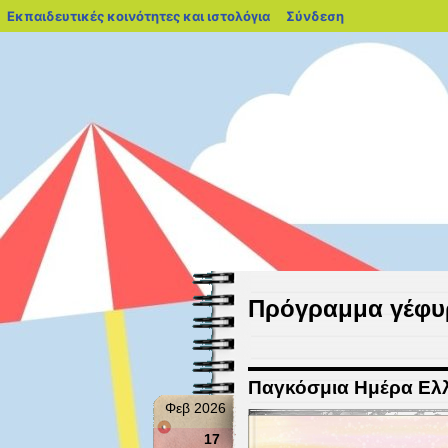
blogs.sch.gr
Εκπαιδευτικές κοινότητες και ιστολόγια
Σύνδεση
9ο Νηπιαγωγείο
Καλώς ήρθατε στο Nηπιαγωγείο 
Πρόγραμμα γέφυρ
Παγκόσμια Ημέρα Ελ
Φεβ 2026
17