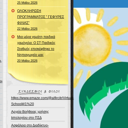
25 Μαΐου 2026
ΟΛΟΚΛΗΡΩΣΗ
ΠΡΟΓΡΑΜΜΑΤΟΣ ” ΓΕΦΥΡΕΣ
ΦΙΛΙΑΣ”
22 Μαΐου 2026
Μια μέρα γεμάτη παιδικά
χαμόγελα: Ο ΣΤ Παιδικός
Σταθμός επισκέφθηκε το
Νηπιαγωγείο μας
,
20 Μαΐου 2026
ά»
https://www.emaze.com/@alfircitr/Virtual-
School#/1%20
Αρχεία Βοήθειας χρήσης
Ιστολογίου στο ΠΣΔ
Ασφάλεια στο Διαδίκτυο-