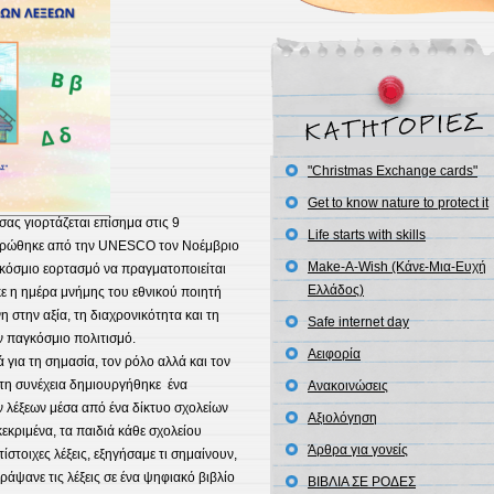
"Christmas Exchange cards"
Get to know nature to protect it
ας γιορτάζεται επίσημα στις
9
Life starts with skills
ιερώθηκε από την UNESCO τον Νοέμβριο
Make-A-Wish (Κάνε-Μια-Ευχή
κόσμιο εορτασμό να πραγματοποιείται
Ελλάδος)
ε η ημέρα μνήμης του εθνικού ποιητή
 στην αξία, τη διαχρονικότητα και τη
Safe internet day
 παγκόσμιο πολιτισμό.
Αειφορία
 για τη σημασία, τον ρόλο αλλά και τον
τη συνέχεια δημιουργήθηκε ένα
Ανακοινώσεις
λέξεων μέσα από ένα δίκτυο σχολείων
Αξιολόγηση
εκριμένα, τα παιδιά κάθε σχολείου
Άρθρα για γονείς
ίστοιχες λέξεις, εξηγήσαμε τι σημαίνουν,
γράψανε τις λέξεις σε ένα ψηφιακό βιβλίο
ΒΙΒΛΙΑ ΣΕ ΡΟΔΕΣ