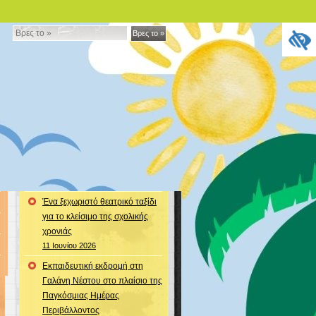
Βρες
Βρες το »
το
»
Ένα ξεχωριστό θεατρικό ταξίδι
για το κλείσιμο της σχολικής
χρονιάς
11 Ιουνίου 2026
Εκπαιδευτική εκδρομή στη
Γαλάνη Νέστου στο πλαίσιο της
Παγκόσμιας Ημέρας
Περιβάλλοντος