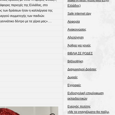
Make-A-Wish (Κάνε-Μια-Ευχή
ιάφορες περιοχές της Ελλάδας, στο
Ελλάδος)
ος των δράσεων ήταν η καλλιέργεια της
Safe internet day
ενεργού συμμετοχής των παιδιών.
εννιάτικο δέντρο με τα χέρια μας»….
Αειφορία
Ανακοινώσεις
Αξιολόγηση
Άρθρα για γονείς
ΒΙΒΛΙΑ ΣΕ ΡΟΔΕΣ
Βιβλιοθήκη
Διαγωνισμοί-Δράσεις
Δωρεές
Εγγραφές
Ενδοσχολική επιμόρφωση
εκπαιδευτικών
Ενεργός πολίτης
«Με τα επαγγέλματα θα παίξω,