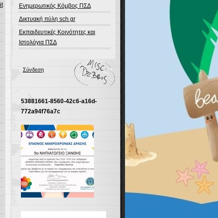
it
Ενημερωτικός Κόμβος ΠΣΔ
Δικτυακή πύλη sch.gr
Εκπαιδευτικές Κοινότητες και
Ιστολόγια ΠΣΔ
Σύνδεση
53881661-8560-42c6-a16d-
772a94f76a7c