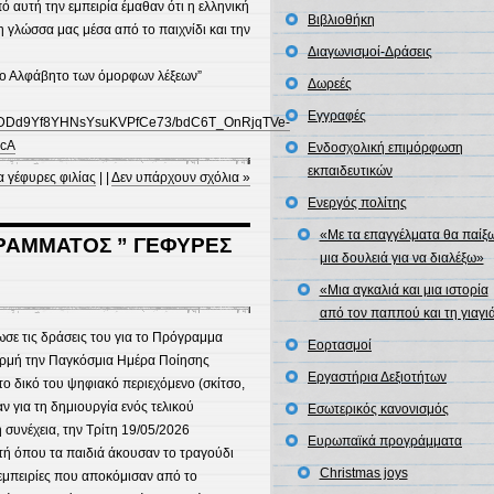
ό αυτή την εμπειρία έμαθαν ότι η ελληνική
Βιβλιοθήκη
η γλώσσα μας μέσα από το παιχνίδι και την
Διαγωνισμοί-Δράσεις
Το Αλφάβητο των όμορφων λέξεων”
Δωρεές
Εγγραφές
0vF0DDd9Yf8YHNsYsuKVPfCe73/bdC6T_OnRjqTVe-
cA
Ενδοσχολική επιμόρφωση
εκπαιδευτικών
 γέφυρες φιλίας
| |
Δεν υπάρχουν σχόλια »
Ενεργός πολίτης
«Με τα επαγγέλματα θα παίξω
ΑΜΜΑΤΟΣ ” ΓΕΦΥΡΕΣ
μια δουλειά για να διαλέξω»
«Μια αγκαλιά και μια ιστορία
από τον παππού και τη γιαγι
σε τις δράσεις του για το Πρόγραμμα
Εορτασμοί
φορμή την Παγκόσμια Ημέρα Ποίησης
Εργαστήρια Δεξιοτήτων
ο δικό του ψηφιακό περιεχόμενο (σκίτσο,
ν για τη δημιουργία ενός τελικού
Εσωτερικός κανονισμός
 συνέχεια, την Τρίτη 19/05/2026
Ευρωπαϊκά προγράμματα
ή όπου τα παιδιά άκουσαν το τραγούδι
Christmas joys
 εμπειρίες που αποκόμισαν από το