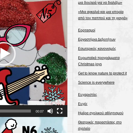
μια δουλειά για να διαλέξω»
«Μια αγκαλιά και μια ιστορία
από τον παππού και τη γιαγιά»
Εορτασμοί
Εργαστήρια Δεξιοτήτων
Εσωτερικός κανονισμός
Ευρωπαϊκά προγράμματα
Christmas joys
Get to know nature to protect it
Science is everywhere
Ευχαριστίες
Ευχές
00:07
Ημέρα σχολικού αθλητισμού
Θεατρικές παραστάσεις στο
σχολείο