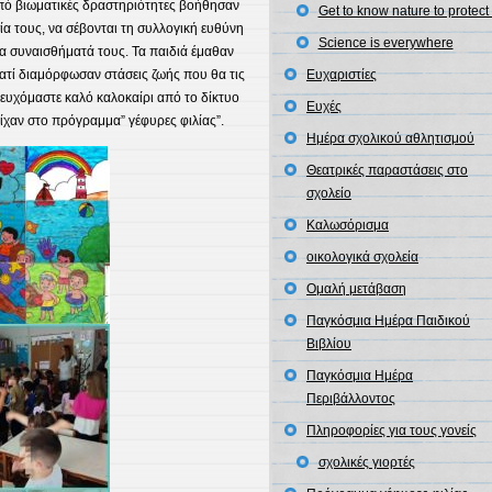
πό βιωματικές δραστηριότητες βοήθησαν
Get to know nature to protect 
ία τους, να σέβονται τη συλλογική ευθύνη
Science is everywhere
α συναισθήματά τους. Τα παιδιά έμαθαν
Ευχαριστίες
ιατί διαμόρφωσαν στάσεις ζωής που θα τις
ευχόμαστε καλό καλοκαίρι από το δίκτυο
Ευχές
χαν στο πρόγραμμα” γέφυρες φιλίας”.
Ημέρα σχολικού αθλητισμού
Θεατρικές παραστάσεις στο
σχολείο
Καλωσόρισμα
οικολογικά σχολεία
Ομαλή μετάβαση
Παγκόσμια Ημέρα Παιδικού
Βιβλίου
Παγκόσμια Ημέρα
Περιβάλλοντος
Πληροφορίες για τους γονείς
σχολικές γιορτές