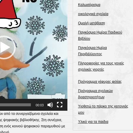
Καλωσόρισμα
οικολογικά σχολεία
Ομαλή μετάβαση
Παγκόσμια Ημέρα Παιδικού
Βιβλίου
Παγκόσμια Ημέρα
Περιβάλλοντος
Πληροφορίες για τους γονείς
σχολικές γιορτές
Πρόγραμμα γέφυρες φιλίας
Πρόγραμμα σχολικών
δραστηριοτήτων
00:03
Υιοθετώ το πάρκο της γειτονιάς
μου
ν από τα συνεργαζόμενα σχολεία και
ς ψηφιακής βιβλιοθήκης. Στη συνέχεια,
Υλικό για τα παιδια
η ενός κοινού ψηφιακού παραμυθιού με
ποδοχή