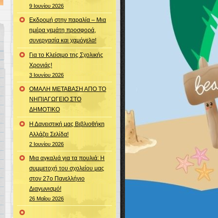
9 Ιουνίου 2026
Εκδρομή στην παραλία – Μια
ημέρα γεμάτη προσφορά,
συνεργασία και χαμόγελα!
Για το Κλείσιμο της Σχολικής
Χρονιάς!
3 Ιουνίου 2026
ΟΜΑΛΗ ΜΕΤΑΒΑΣΗ ΑΠΟ ΤΟ
ΝΗΠΙΑΓΩΓΕΙΟ ΣΤΟ
ΔΗΜΟΤΙΚΟ
Η Δανειστική μας Βιβλιοθήκη
Αλλάζει Σελίδα!
2 Ιουνίου 2026
Μια αγκαλιά για τα πουλιά: Η
συμμετοχή του σχολείου μας
στον 27ο Πανελλήνιο
Διαγωνισμό!
26 Μαΐου 2026