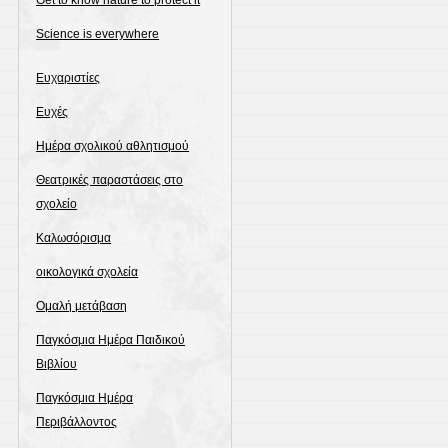
Get to know nature to protect it
Science is everywhere
Ευχαριστίες
Ευχές
Ημέρα σχολικού αθλητισμού
Θεατρικές παραστάσεις στο
σχολείο
Καλωσόρισμα
οικολογικά σχολεία
Ομαλή μετάβαση
Παγκόσμια Ημέρα Παιδικού
Βιβλίου
Παγκόσμια Ημέρα
Περιβάλλοντος