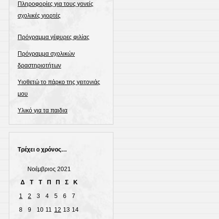
Πληροφορίες για τους γονείς
σχολικές γιορτές
Πρόγραμμα γέφυρες φιλίας
Πρόγραμμα σχολικών
δραστηριοτήτων
Υιοθετώ το πάρκο της γειτονιάς
μου
Υλικό για τα παιδια
Τρέχει ο χρόνος…
Νοέμβριος 2021
Δ
Τ
Τ
Π
Π
Σ
Κ
1
2
3
4
5
6
7
8
9
10
11
12
13
14