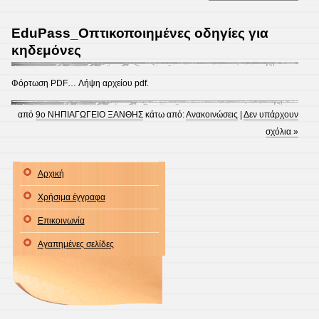
EduPass_Οπτικοποιημένες οδηγίες για
κηδεμόνες
Φόρτωση PDF… Λήψη αρχείου pdf.
από
9ο ΝΗΠΙΑΓΩΓΕΙΟ ΞΑΝΘΗΣ
κάτω από:
Ανακοινώσεις
|
Δεν υπάρχουν
σχόλια »
Αρχική
Χρήσιμα έγγραφα
Επικοινωνία
Αγαπημένες σελίδες