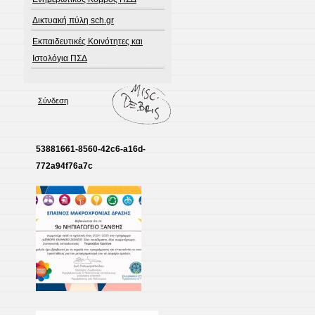
Δικτυακή πύλη sch.gr
Εκπαιδευτικές Κοινότητες και
Ιστολόγια ΠΣΔ
Σύνδεση
53881661-8560-42c6-a16d-
772a94f76a7c