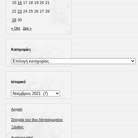
15
16
17
18
19
20
21
22
23
24
25
26
27
28
29
30
« Οκτ
Δεκ »
Kατηγορίες
Kατηγορίες
Ιστορικό
Ιστορικό
Αρχική
Στοιχεία του 9ου Νηπιαγωγείου
Ξάνθης
Ανακοινώσεις