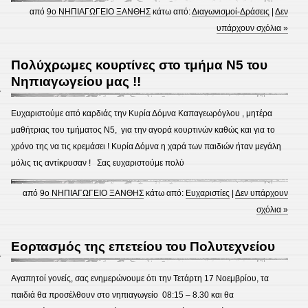
από
9ο ΝΗΠΙΑΓΩΓΕΙΟ ΞΑΝΘΗΣ
κάτω από:
Διαγωνισμοί-Δράσεις
|
Δεν
υπάρχουν σχόλια »
Πολύχρωμες κουρτίνες στο τμήμα Ν5 του
Νηπιαγωγείου μας !!
1
Ευχαριστούμε από καρδιάς την Κυρία Δόμνα Καπαγεωρόγλου , μητέρα
μαθήτριας του τμήματος Ν5, για την αγορά κουρτινών καθώς και για το
χρόνο της να τις κρεμάσει ! Κυρία Δόμνα η χαρά των παιδιών ήταν μεγάλη
μόλις τις αντίκρυσαν ! Σας ευχαριστούμε πολύ
από
9ο ΝΗΠΙΑΓΩΓΕΙΟ ΞΑΝΘΗΣ
κάτω από:
Ευχαριστίες
|
Δεν υπάρχουν
σχόλια »
Εορτασμός της επετείου του Πολυτεχνείου
1
Αγαπητοί γονείς, σας ενημερώνουμε ότι την Τετάρτη 17 Νοεμβρίου, τα
παιδιά θα προσέλθουν στο νηπιαγωγείο 08:15 – 8.30 και θα