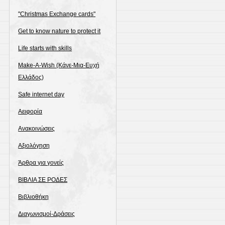
"Christmas Exchange cards"
Get to know nature to protect it
Life starts with skills
Make-A-Wish (Κάνε-Μια-Ευχή
Ελλάδος)
Safe internet day
Αειφορία
Ανακοινώσεις
Αξιολόγηση
Άρθρα για γονείς
ΒΙΒΛΙΑ ΣΕ ΡΟΔΕΣ
Βιβλιοθήκη
Διαγωνισμοί-Δράσεις