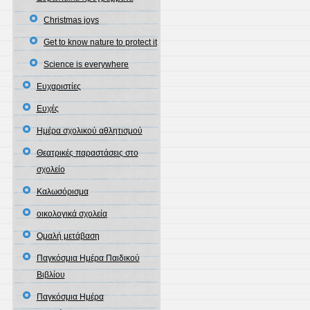
Christmas joys
Get to know nature to protect it
Science is everywhere
Ευχαριστίες
Ευχές
Ημέρα σχολικού αθλητισμού
Θεατρικές παραστάσεις στο
σχολείο
Καλωσόρισμα
οικολογικά σχολεία
Ομαλή μετάβαση
Παγκόσμια Ημέρα Παιδικού
Βιβλίου
Παγκόσμια Ημέρα