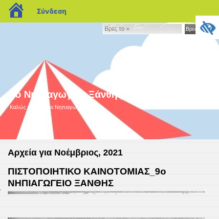
blogs.sch.gr
Σύνδεση
Βρες
Βρες το »
το
»
9ο Νηπιαγωγείο Ξάνθης
Καλώς ήρθατε στο Nηπιαγωγείο μας!
Αρχεία για Νοέμβριος, 2021
ΠΙΣΤΟΠΟΙΗΤΙΚΟ ΚΑΙΝΟΤΟΜΙΑΣ_9ο
ΝΗΠΙΑΓΩΓΕΙΟ ΞΑΝΘΗΣ
1