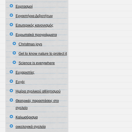
Εορτασμοί
Εργαστήρια Δεξιοτήτων
Εσωτερικός κανονισμός
Ευρωπαϊκά προγράμματα
Christmas joys
Get to know nature to protect it
Science is everywhere
Ευχαριστίες
Ευχές
Ημέρα σχολικού αθλητισμού
Θεατρικές παραστάσεις στο
σχολείο
Καλωσόρισμα
οικολογικά σχολεία