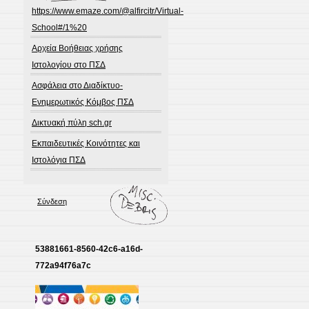
https://www.emaze.com/@alfircitr/Virtual-
School#/1%20
Αρχεία Βοήθειας χρήσης
Ιστολογίου στο ΠΣΔ
Ασφάλεια στο Διαδίκτυο-
Ενημερωτικός Κόμβος ΠΣΔ
Δικτυακή πύλη sch.gr
Εκπαιδευτικές Κοινότητες και
Ιστολόγια ΠΣΔ
Σύνδεση
53881661-8560-42c6-a16d-
772a94f76a7c