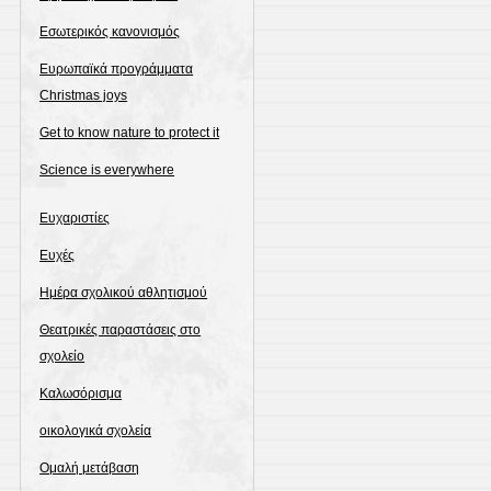
Εσωτερικός κανονισμός
Ευρωπαϊκά προγράμματα
Christmas joys
Get to know nature to protect it
Science is everywhere
Ευχαριστίες
Ευχές
Ημέρα σχολικού αθλητισμού
Θεατρικές παραστάσεις στο
σχολείο
Καλωσόρισμα
οικολογικά σχολεία
Ομαλή μετάβαση