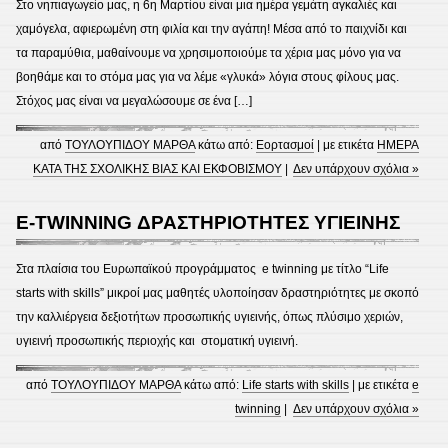
Στο νηπιαγωγείο μας, η 6η Μαρτίου είναι μια ημέρα γεμάτη αγκαλιές και
χαμόγελα, αφιερωμένη στη φιλία και την αγάπη! Μέσα από το παιχνίδι και
τα παραμύθια, μαθαίνουμε να χρησιμοποιούμε τα χέρια μας μόνο για να
βοηθάμε και το στόμα μας για να λέμε «γλυκά» λόγια στους φίλους μας.
Στόχος μας είναι να μεγαλώσουμε σε ένα […]
από
ΤΟΥΛΟΥΠΙΔΟΥ ΜΑΡΘΑ
κάτω από:
Εορτασμοί
| με ετικέτα
ΗΜΕΡΑ
ΚΑΤΑ ΤΗΣ ΣΧΟΛΙΚΗΣ ΒΙΑΣ ΚΑΙ ΕΚΦΟΒΙΣΜΟΥ
|
Δεν υπάρχουν σχόλια »
E-TWINNING ΔΡΑΣΤΗΡΙΟΤΗΤΕΣ ΥΓΙΕΙΝΗΣ
Στα πλαίσια του Ευρωπαϊκού προγράμματος e twinning με τίτλο “Life
starts with skills” μικροί μας μαθητές υλοποίησαν δραστηριότητες με σκοπό
την καλλιέργεια δεξιοτήτων προσωπικής υγιεινής, όπως πλύσιμο χεριών,
υγιεινή προσωπικής περιοχής και στοματική υγιεινή.
από
ΤΟΥΛΟΥΠΙΔΟΥ ΜΑΡΘΑ
κάτω από:
Life starts with skills
| με ετικέτα
e
twinning
|
Δεν υπάρχουν σχόλια »