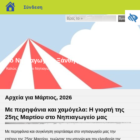
blogs.sch.gr
Σύνδεση
Βρες
Βρες το »
το
»
9ο Νηπιαγωγείο Ξάνθης
Καλώς ήρθατε στο Nηπιαγωγείο μας!
Αρχεία για Μάρτιος, 2026
Με περηφάνια και χαμόγελα: Η γιορτή της
25ης Μαρτίου στο Νηπιαγωγείο μας
Με περηφάνια και συγκίνηση γιορτάσαμε στο νηπιαγωγείο μας την
επέτειο της 25ης Μαρτίου, τιμώντας την ιστορία και την ελευθερία της