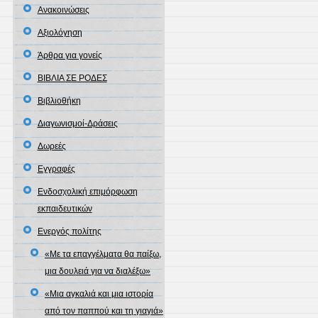
Ανακοινώσεις
Αξιολόγηση
Άρθρα για γονείς
ΒΙΒΛΙΑ ΣΕ ΡΟΔΕΣ
Βιβλιοθήκη
Διαγωνισμοί-Δράσεις
Δωρεές
Εγγραφές
Ενδοσχολική επιμόρφωση
εκπαιδευτικών
Ενεργός πολίτης
«Με τα επαγγέλματα θα παίξω,
μια δουλειά για να διαλέξω»
«Μια αγκαλιά και μια ιστορία
από τον παππού και τη γιαγιά»