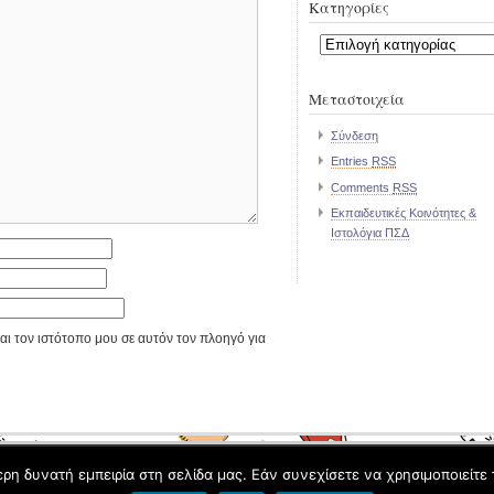
Kατηγορίες
Kατηγορίες
Μεταστοιχεία
Σύνδεση
Entries
RSS
Comments
RSS
Εκπαιδευτικές Κοινότητες &
Ιστολόγια ΠΣΔ
αι τον ιστότοπο μου σε αυτόν τον πλοηγό για
 2026 All Rights Reserved. Φιλοξενείται από
Blogs.sch.gr
η δυνατή εμπειρία στη σελίδα μας. Εάν συνεχίσετε να χρησιμοποιείτε 