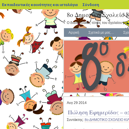
blogs.sch.gr
Εκπαιδευτικές κοινότητες και ιστολόγια
Σύνδεση
8o Δημοτικό Σχολείο 
Ο διαδικτυακός τόπος του σχολείου μας
Αρχική
Σχετικά με μας…
Σχο
Αυγ
29
2014
Πώληση Εφημερίδας – α
Συντάκτης:
8ο ΔΗΜΟΤΙΚΟ ΣΧΟΛΕΙΟ ΚΙΛ