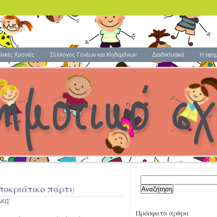
Κιλκίς
λικές Χρονιές
Σύλλογος Γονέων και Κηδεμόνων
Διαδικτυακά
Η εφη
Αναζήτηση
ποκριάτικο πάρτυ
για:
ΚΙΣ
Πρόσφατα άρθρα