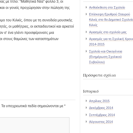
ας με τίτλο: “Μαθητικά Νέα” φύλλο 3, οι
Ανθοέκθεση στο Σχολείο
οί και οι γονείς προχώρησαν στην πώληση της
Επίσκεψη Ερυθρού Σταυρού
Κιλκίς στο 8ο Δημοτικό Σχολεί
ο του Κιλκίς, όπου με τη συνοδεία μουσικής
Κιλκίς
ς, οι μαθήτριες, οι εκπαιδευτικοί και αρκετοί
Αγιασμός στο σχολείο μας
αν σ’ ένα γλέντι προσφέρονατς μια
και στους θαμώνες των καταστημάτων
Αγιασμός για τη Σχολική Χρονι
2014-2015
Σχολείο και Οικογένεια
(Ενημέρωση Σχολικού
Συβούλου)
Πρόσφατα σχόλια
Ιστορικό
Απρίλιος 2015
.
Τα υποχρεωτικά πεδία σημειώνονται με
*
Δεκέμβριος 2014
Σεπτέμβριος 2014
Αύγουστος 2014