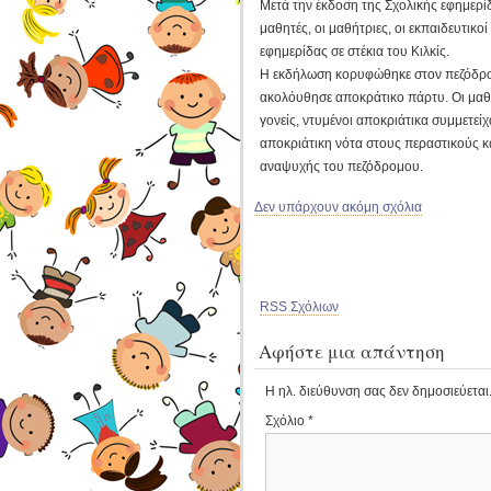
Μετά την έκδοση της Σχολικής εφημερίδ
μαθητές, οι μαθήτριες, οι εκπαιδευτικ
εφημερίδας σε στέκια του Κιλκίς.
Η εκδήλωση κορυφώθηκε στον πεζόδρομ
ακολόυθησε αποκράτικο πάρτυ. Οι μαθητέ
γονείς, ντυμένοι αποκριάτικα συμμετείχ
αποκριάτικη νότα στους περαστικούς 
αναψυχής του πεζόδρομου.
Δεν υπάρχουν ακόμη σχόλια
RSS Σχόλιων
Αφήστε μια απάντηση
Η ηλ. διεύθυνση σας δεν δημοσιεύεται
Σχόλιο
*