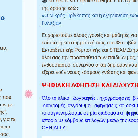
Μπορείτε να παρακολουθήσετε το σχετικό
της δράσης εδώ:
ίο
«Ο Μικρός Πρίγκηπας και η εξερεύνηση ενό
Γαλαξία»
Ευχαριστούμε όλους ,γονείς και μαθητές για
επίσκεψη και συμμετοχή τους στο Φεστιβάλ
εια,
Εκπαιδευτικής Ρομποτικής και STEAM.Στηρ
όλοι σας την προσπάθεια των παιδιών μας,
ενθουσιασμό, συνεργασία και δημιουργικότ
εξερευνούν νέους κόσμους γνώσης και φαντ
ΨΗΦΙΑΚΗ ΑΦΗΓΗΣΗ ΚΑΙ ΔΙΑΧΥΣ
ν
ες που
Όλο το υλικό : ζωγραφιές , ηχογραφήσεις ,βί
των με
.διαδρομές ,αλγόριθμοι ,αφηγήσεις και δοκι
ής”.
το συγκεντρώσαμε σε μία διαδραστική ψηφι
, για τα
ιστορία με κόμβους επιλογών μέσω της εφ
 γύρω
GENIALLY:
άσος