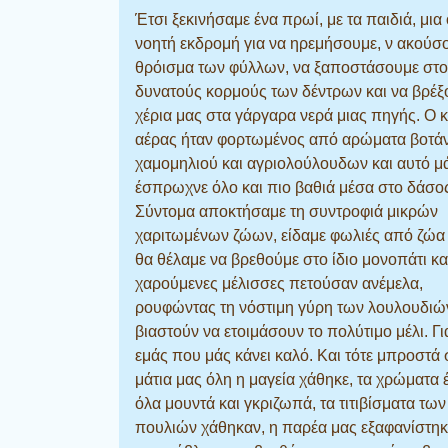
Έτσι ξεκινήσαμε ένα πρωί, με τα παιδιά, μι
νοητή εκδρομή για να ηρεμήσουμε, ν ακούσ
θρόισμα των φύλλων, να ξαποστάσουμε στ
δυνατούς κορμούς των δέντρων και να βρέξ
χέρια μας στα γάργαρα νερά μιας πηγής. Ο 
αέρας ήταν φορτωμένος από αρώματα βοτά
χαμομηλιού και αγριολούλουδων και αυτό μ
έσπρωχνε όλο και πιο βαθιά μέσα στο δάσο
Σύντομα αποκτήσαμε τη συντροφιά μικρών
χαριτωμένων ζώων, είδαμε φωλιές από ζώα
θα θέλαμε να βρεθούμε στο ίδιο μονοπάτι κα
χαρούμενες μέλισσες πετούσαν ανέμελα,
ρουφώντας τη νόστιμη γύρη των λουλουδιών
βιαστούν να ετοιμάσουν το πολύτιμο μέλι. Γ
εμάς που μάς κάνει καλό. Και τότε μπροστά 
μάτια μας όλη η μαγεία χάθηκε, τα χρώματα 
όλα μουντά και γκριζωπά, τα τιτιβίσματα των
πουλιών χάθηκαν, η παρέα μας εξαφανίστηκ