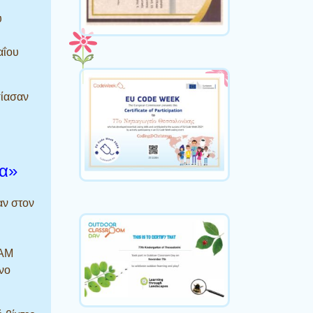
υ
αΐου
σίασαν
ία»
αν στον
EAM
νο