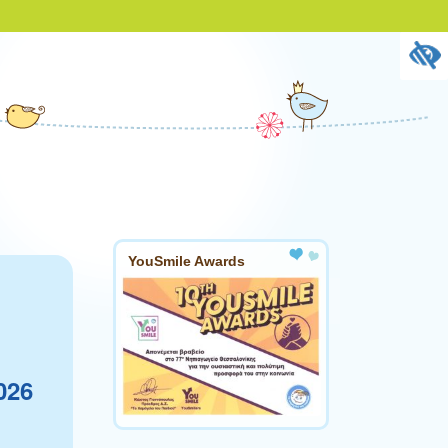
YouSmile Awards
ς
026