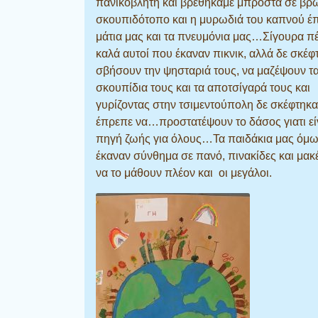
πανικόβλητη και βρεθήκαμε μπροστά σε βρ
σκουπιδότοπο και η μυρωδιά του καπνού έπ
μάτια μας και τα πνευμόνια μας…Σίγουρα 
καλά αυτοί που έκαναν πικνικ, αλλά δε σκέφ
σβήσουν την ψησταριά τους, να μαζέψουν τ
σκουπίδια τους και τα αποτσίγαρά τους και
γυρίζοντας στην τσιμεντούπολη δε σκέφτηκα
έπρεπε να…προστατέψουν το δάσος γιατι εί
πηγή ζωής για όλους…Τα παιδάκια μας όμω
έκαναν σύνθημα σε πανό, πινακίδες και μακέ
να το μάθουν πλέον και οι μεγάλοι.