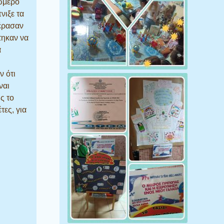
ωμερό
νιξε τα
πέρασαν
τηκαν να
α
ν ότι
ναι
ς το
τες, για