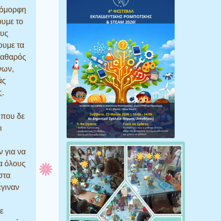
α όμορφη
ουμε το
ους
ουμε τα
καθαρός
νων,
άς
ς.
 που δε
ι
 για να
ια όλους
στα
έγιναν
ε