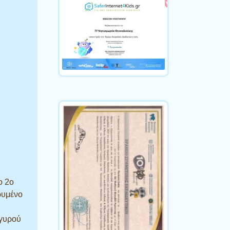
ο 2ο
ρυμένο
ργυρού