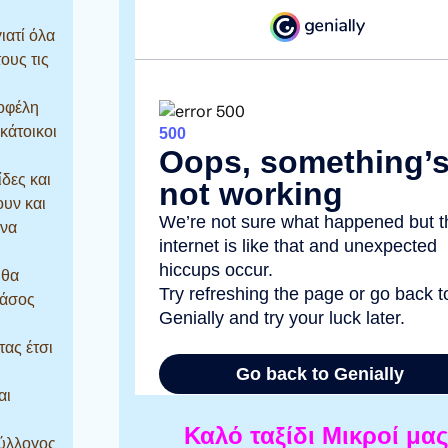
ιατί όλα
ους τις
οφέλη
 κάτοικοι
ίδες και
ουν και
 να
 θα
δάσος
ας έτσι
αι
Καλό ταξίδι Μικροί μας
Σύλλογος