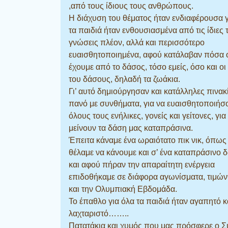
,από τους ίδιους τους ανθρώπους.
Η διάχυση του θέματος ήταν ενδιαφέρουσα γ
τα παιδιά ήταν ενθουσιασμένα από τις ίδιες τ
γνώσεις πλέον, αλλά και περισσότερο
ευαισθητοποιημένα, αφού κατάλαβαν πόσα 
έχουμε από το δάσος, τόσο εμείς, όσο και οι
του δάσους, δηλαδή τα ζωάκια.
Γι’ αυτό δημιούργησαν και κατάλληλες πινακ
πανό με συνθήματα, για να ευαισθητοποιήσ
όλους τους ενήλικες, γονείς και γείτονες, για
μείνουν τα δάση μας καταπράσινα.
Έπειτα κάναμε ένα ωραιότατο πικ νικ, όπως
θέλαμε να κάνουμε και σ’ ένα καταπράσινο 
και αφού πήραν την απαραίτητη ενέργεια
επιδοθήκαμε σε διάφορα αγωνίσματα, τιμώντ
και την Ολυμπιακή Εβδομάδα.
Το έπαθλο για όλα τα παιδιά ήταν αγαπητό κ
λαχταριστό……..
Πατατάκια και χυμός που μας πρόσφερε ο 