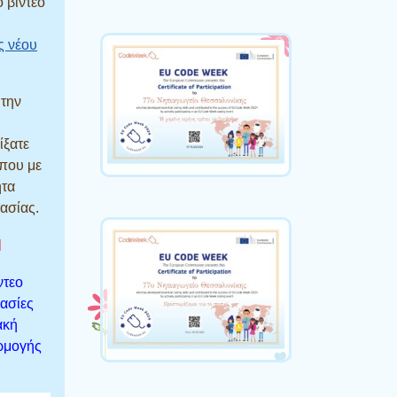
 βίντεο
ς νέου
 την
ίξατε
 που με
ητα
ασίας.
Η
ντεο
μασίες
ακή
αρμογής