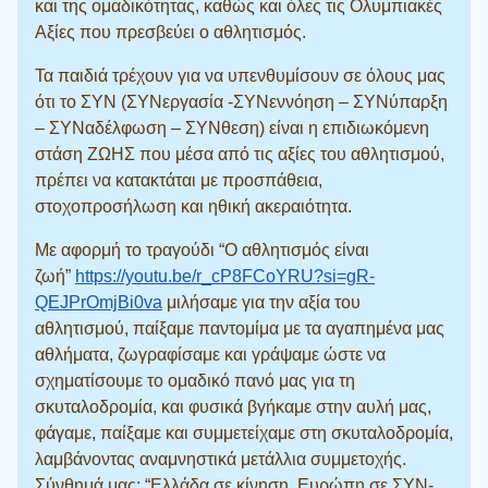
και της ομαδικότητας, καθώς και όλες τις Ολυμπιακές
Αξίες που πρεσβεύει ο αθλητισμός.
Τα παιδιά τρέχουν για να υπενθυμίσουν σε όλους μας
ότι το ΣΥΝ (ΣΥΝεργασία -ΣΥΝεννόηση – ΣΥΝύπαρξη
– ΣΥΝαδέλφωση – ΣΥΝθεση) είναι η επιδιωκόμενη
στάση ΖΩΗΣ που μέσα από τις αξίες του αθλητισμού,
πρέπει να κατακτάται με προσπάθεια,
στοχοπροσήλωση και ηθική ακεραιότητα.
Με αφορμή το τραγούδι “Ο αθλητισμός είναι
ζωή”
https://youtu.be/r_cP8FCoYRU?si=gR-
QEJPrOmjBi0va
μιλήσαμε για την αξία του
αθλητισμού, παίξαμε παντομίμα με τα αγαπημένα μας
αθλήματα, ζωγραφίσαμε και γράψαμε ώστε να
σχηματίσουμε το ομαδικό πανό μας για τη
σκυταλοδρομία, και φυσικά βγήκαμε στην αυλή μας,
φάγαμε, παίξαμε και συμμετείχαμε στη σκυταλοδρομία,
λαμβάνοντας αναμνηστικά μετάλλια συμμετοχής.
Σύνθημά μας: “Ελλάδα σε κίνηση, Ευρώπη σε ΣΥΝ-