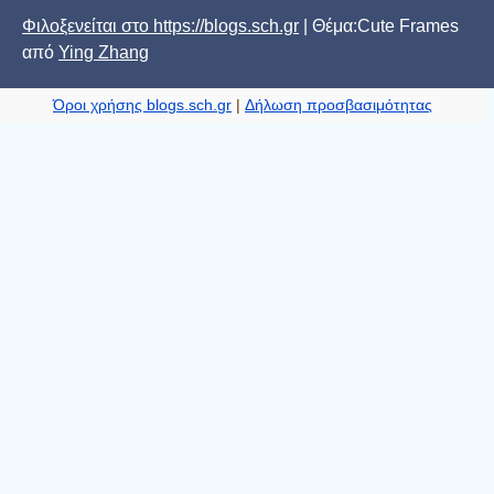
Φιλοξενείται στο https://blogs.sch.gr
| Θέμα:Cute Frames
από
Ying Zhang
Όροι χρήσης blogs.sch.gr
|
Δήλωση προσβασιμότητας