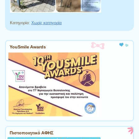
Κατηγορία:
Χωρίς κατηγορία
Πλοήγηση άρθρων
YouSmile Awards
Πιστοποιητικό ΑΦΗΣ