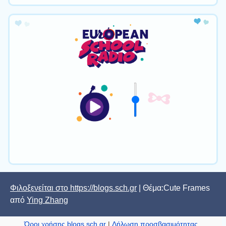
Φιλοξενείται στο https://blogs.sch.gr
| Θέμα:Cute Frames
από
Ying Zhang
Όροι χρήσης blogs.sch.gr
|
Δήλωση προσβασιμότητας