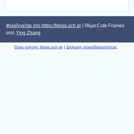
Φιλοξενείται στο https://blogs.sch.gr
| Θέμα:Cute Frames
από
Ying Zhang
Όροι χρήσης blogs.sch.gr
|
Δήλωση προσβασιμότητας