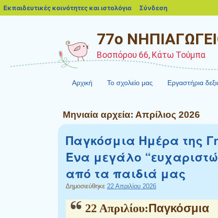
blogs.sch.gr
Εκπαιδευτικές κοινότητες και ιστολόγια
Σύνδεση
77ο ΝΗΠΙΑΓΩΓΕ
Βοσπόρου 66, Κάτω Τούμπα
Αρχική
Το σχολείο μας
Εργαστήρια δεξ
Μηνιαία αρχεία:
Απρίλιος 2026
Παγκόσμια Ημέρα της Γη
Ένα μεγάλο “ευχαριστώ
από τα παιδιά μας
Δημοσιεύθηκε
22 Απριλίου 2026
Παγκόσμια
22 Απριλίου
: