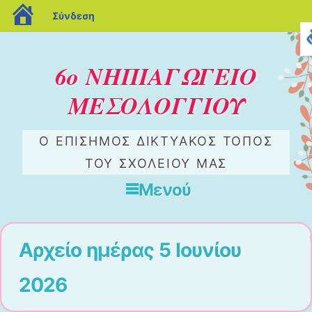
blogs.sch.gr
Σύνδεση
6ο ΝΗΠΙΑΓΩΓΕΙΟ
ΜΕΣΟΛΟΓΓΙΟΥ
Ο ΕΠΊΣΗΜΟΣ ΔΙΚΤΥΑΚΌΣ ΤΌΠΟΣ
ΤΟΥ ΣΧΟΛΕΊΟΥ ΜΑΣ
Μενού
Μετάβαση στο περιεχόμενο
Αρχείο ημέρας
5 Ιουνίου
2026