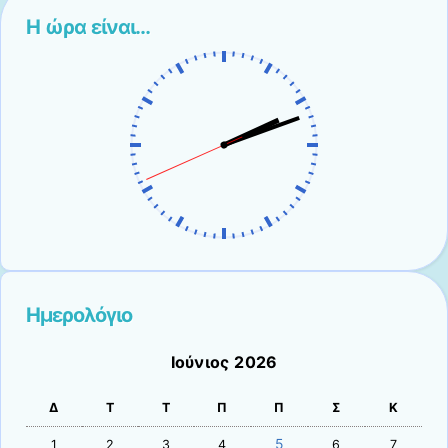
Η ώρα είναι…
Ημερολόγιο
Ιούνιος 2026
Δ
Τ
Τ
Π
Π
Σ
Κ
5
1
2
3
4
6
7