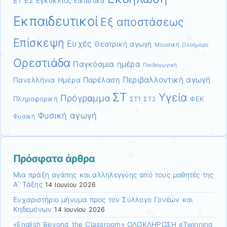
Ε1
Ε2
Εγκύκλιος
Εικαστικά
Εκπαιδευτικοί
Εξ αποστάσεως
Επίσκεψη
Ευχές
Θεατρική αγωγή
Μουσική
Ολοήμερο
Ορεστιάδα
Παγκόσμια ημέρα
Παιδαγωγική
Περιβαλλοντική αγωγή
Πανελλήνια Ημέρα
Παρέλαση
ΣΤ
Υγεία
Πρόγραμμα
Πληροφορική
ΦΕΚ
ΣΤ1
ΣΤ2
Φυσική αγωγή
Φυσική
Πρόσφατα άρθρα
Μια πράξη αγάπης και αλληλεγγύης από τους μαθητές της
Α΄ Τάξης
14 Ιουνίου 2026
Ευχαριστήριο μήνυμα προς τον Σύλλογο Γονέων και
Κηδεμόνων
14 Ιουνίου 2026
«English Beyond the Classroom» ΟΛΟΚΛΗΡΩΣΗ eTwinning