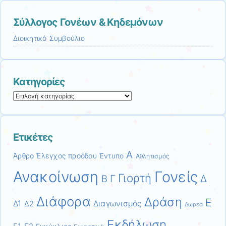
Σύλλογος Γονέων & Κηδεμόνων
Διοικητικό Συμβούλιο
Κατηγορίες
Κατηγορίες
Ετικέτες
Α
Άρθρο
Έλεγχος προόδου
Έντυπο
Αθλητισμός
Ανακοίνωση
Γονείς
Γιορτή
Γ
Δ
Β
Διάφορα
Δράση
Ε
Δ1
Διαγωνισμός
Δ2
Δωρεά
Εκδήλωση