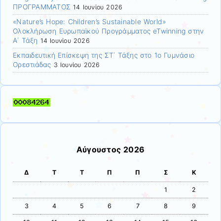
ΠΡΟΓΡΑΜΜΑΤΟΣ
14 Ιουνίου 2026
«Nature’s Hope: Children’s Sustainable World»
Ολοκλήρωση Ευρωπαϊκού Προγράμματος eTwinning στην
Α΄ Τάξη
14 Ιουνίου 2026
Εκπαιδευτική Επίσκεψη της ΣΤ΄ Τάξης στο 1ο Γυμνάσιο
Ορεστιάδας
3 Ιουνίου 2026
Αύγουστος 2026
Δ
Τ
Τ
Π
Π
Σ
Κ
1
2
3
4
5
6
7
8
9