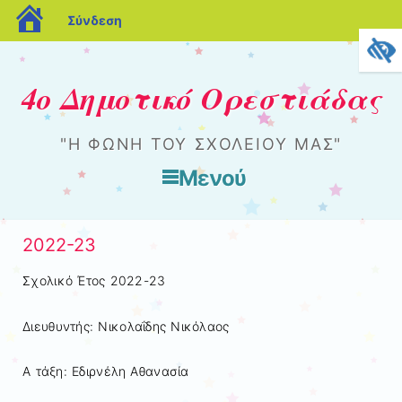
blogs.sch.gr
Σύνδεση
4ο Δημοτικό Ορεστιάδας
"Η ΦΩΝΉ ΤΟΥ ΣΧΟΛΕΊΟΥ ΜΑΣ"
Μενού
Μετάβαση στο περιεχόμενο
2022-23
Σχολικό Έτος 2022-23
Διευθυντής: Νικολαΐδης Νικόλαος
Α τάξη: Εδιρνέλη Αθανασία