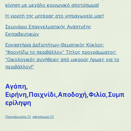
κίνηση με μεγάλο κοινωνικό αποτύπωμα!
Η γιορτή της μητέρας στο νηπιαγωγείο μας!
Σεμινάριο Επαγγελματικής Ανάπτυξης
Εκπαιδευτικών
Εργαστήρια Δεξιοτήτων-Θεματικός Κύκλος:
“Φροντίζω το περιβάλλον” Τίτλος προγράμματος:
“Οικολογικές συνήθειες από μικρούς ήρωες για το
περιβάλλον!”
Αγάπη,
Ειρήνη,Παιχνίδι,Αποδοχή,Φιλία,Συμπ
ερίληψη
Προγράμματα
(1)
φθινόπωρο
(1)