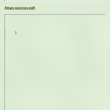
Λήψη αρχείου pdf
.