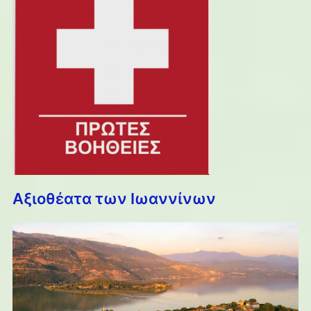
Αξιοθέατα των Ιωαννίνων