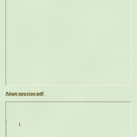
Λήψη αρχείου pdf
.