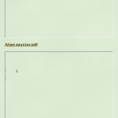
Λήψη αρχείου pdf
.