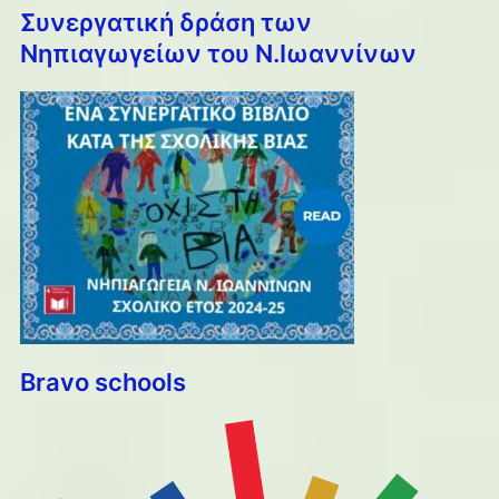
Συνεργατική δράση των
Νηπιαγωγείων του Ν.Ιωαννίνων
Bravo schools