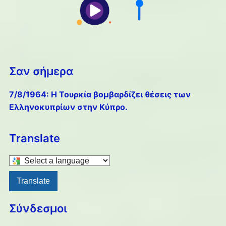
Σαν σήμερα
7/8/1964: Η Τουρκία βομβαρδίζει θέσεις των
Ελληνοκυπρίων στην Κύπρο.
Translate
Select
a
Translate
language
to
Σύνδεσμοι
translate
this