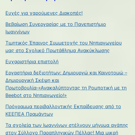
Ευχές για χαρούμενες Διακοπές!
Βεβαίωση Συνεργασίας με το Πανεπιστήμιο
Ιωαννίνων
Τιμητικός Έπαινος Συμμετοχής του Νηπιαγωγείου
μας στο Σχολικό Πρωτάθλημα Ανακύκλωσης
Ευχαριστήρια επιστολή
Εργαστήρια δεξιοτήτων: Δημιουργώ και Καινοτομώ –
Δημιουργική Σκέψη και
Πρωτοβουλία-«Ανακαλύπτοντας τη Ρομποτική με τη
Beebot στο Νηπιαγωγείο!»
Πρόγραμμα περιβαλλοντικής Εκπαίδευσης από το
ΚΕΕΠΕΑ Πραμάντων
Τα σχολεία των Ιωαννίνων στέλνουν μήνυμα αγάπης
στον Σύλλογο Παραπληγικών Πέλλας! Μια μικρή