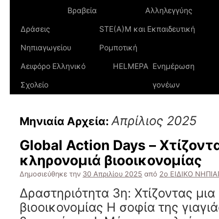
Βραβεία
Αλληλεγγύης
Δράσεις
STE(A)M και Εκπαιδευτική
Νηπιαγωγείου
Ρομποτική
Αειφόρο Ελληνικό
HELMEPA
Ενημέρωση
Σχολείο
γονέων
Απρίλιος 2025
Μηνιαία Αρχεία:
Global Action Days – Χτίζοντ
κληρονομιά βιοοικονομίας
Δημοσιεύθηκε την
30 Απριλίου 2025
από
2ο ΕΙΔΙΚΟ ΝΗΠΙ
Δραστηριότητα 3η: Χτίζοντας μια
βιοοικονομίας Η σοφία της γιαγι