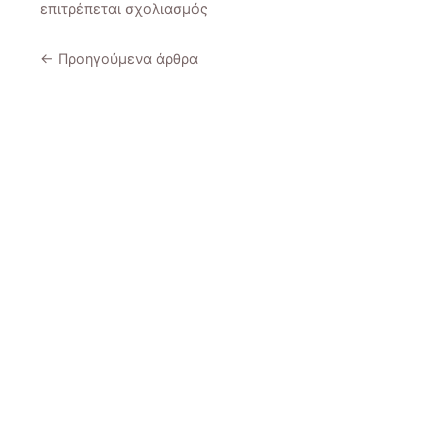
στο
επιτρέπεται σχολιασμός
Συμμετοχή
στις
←
Προηγούμενα άρθρα
FEE
Global
Action
DAYS
2025