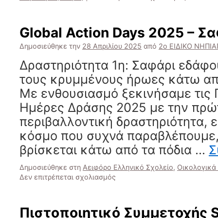
Global
Action
Days
Global Action Days 2025 – Σ
–
Γνωρίστε
Δημοσιεύθηκε την
28 Απριλίου 2025
από
2ο ΕΙΔΙΚΟ ΝΗΠΙ
τους
Δραστηριότητα 1η: Σαφάρι εδάφ
φυτοπρο
μας
τους κρυμμένους ήρωες κάτω από
Με ενθουσιασμό ξεκινήσαμε τις
Ημέρες Δράσης 2025 με την πρώ
περιβαλλοντική δραστηριότητα, 
κόσμο που συχνά παραβλέπουμε,
βρίσκεται κάτω από τα πόδια …
Σ
Δημοσιεύθηκε στη
Αειφόρο Ελληνικό Σχολείο
,
Οικολογικά
στο
Δεν επιτρέπεται σχολιασμός
Global
Action
Days
Πιστοποιητικό Συμμετοχής S
2025