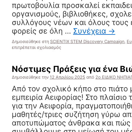
πρωτοβουλία προσκαλεί εκπαιδευ
οργανισμούς, βιβλιοθήκες, σχολε
συλλόγους νέων και όλους τους
φορείς σε όλη …
Συνέχεια
→
Δημοσιεύθηκε στη
SCIENTIX STEM Discovery Campaign
,
Ευ
στο
επιτρέπεται σχολιασμός
Scientix
STEM
Discovery
Νόστιμες Πράξεις για ένα Βι
Campaign
2025
Δημοσιεύθηκε την
12 Απριλίου 2025
από
2ο ΕΙΔΙΚΟ ΝΗΠΙ
Από τον σχολικό κήπο στο πιάτο 
εμπειρία Αειφορίας! Στο πλαίσιο
για την Αειφορία, πραγματοποιήθ
μαθητές/τριες συζήτηση γύρω απ
αποτυπώματος άνθρακα και πώς 
συμβάλλουμε στη μείωσή του μ