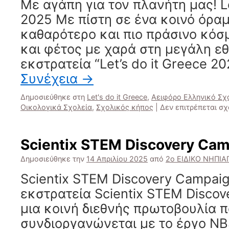
Με αγάπη για τον πλανήτη μας! Le
2025 Με πίστη σε ένα κοινό όραμ
καθαρότερο και πιο πράσινο κόσ
και φέτος με χαρά στη μεγάλη ε
εκστρατεία “Let’s do it Greece 20
Συνέχεια
→
Δημοσιεύθηκε στη
Let's do it Greece
,
Αειφόρο Ελληνικό Σχ
Οικολογικά Σχολεία
,
Σχολικός κήπος
|
Δεν επιτρέπεται σ
Scientix STEM Discovery Ca
Δημοσιεύθηκε την
14 Απριλίου 2025
από
2ο ΕΙΔΙΚΟ ΝΗΠΙ
Scientix STEM Discovery Campa
εκστρατεία Scientix STEM Discov
μια κοινή διεθνής πρωτοβουλία 
συνδιοργανώνεται με το έργο N