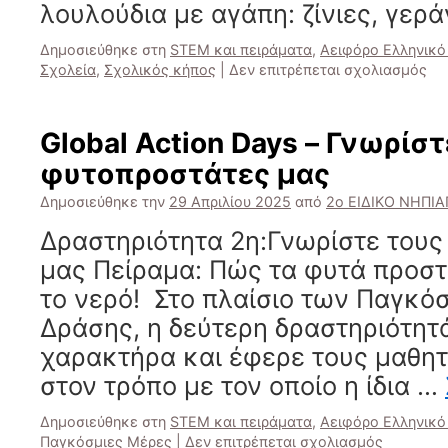
λουλούδια με αγάπη: ζίνιες, γερά
Δημοσιεύθηκε στη
STEM και πειράματα
,
Αειφόρο Ελληνικό
στ
Σχολεία
,
Σχολικός κήπος
|
Δεν επιτρέπεται σχολιασμός
Πρ
με
ρίζ
Global Action Days – Γνωρίστ
στ
φυτοπροστάτες μας
μέ
Δημοσιεύθηκε την
29 Απριλίου 2025
από
2ο ΕΙΔΙΚΟ ΝΗΠΙ
Δραστηριότητα 2η:Γνωρίστε του
μας Πείραμα: Πώς τα φυτά προστ
το νερό! Στο πλαίσιο των Παγκ
Δράσης, η δεύτερη δραστηριότητά
χαρακτήρα και έφερε τους μαθητ
στον τρόπο με τον οποίο η ίδια …
Δημοσιεύθηκε στη
STEM και πειράματα
,
Αειφόρο Ελληνικό
στο
Παγκόσμιες Μέρες
|
Δεν επιτρέπεται σχολιασμός