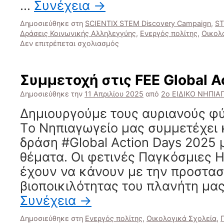
…
Συνέχεια
→
Δημοσιεύθηκε στη
SCIENTIX STEM Discovery Campaign
,
ST
Δράσεις Κοινωνικής Αλληλεγγύης
,
Ενεργός πολίτης
,
Οικολ
στο
Δεν επιτρέπεται σχολιασμός
Συγκομιδή
και
Κατανάλωση
Συμμετοχή στις FEE Global A
Μαρουλοσαλάτας
από
Δημοσιεύθηκε την
11 Απριλίου 2025
από
2ο ΕΙΔΙΚΟ ΝΗΠΙ
τον
Δημιουργούμε τους αυριανούς φ
Σχολικό
Λαχανόκηπο
Tο Νηπιαγωγείο μας συμμετέχει 
δράση #Global Action Days 2025 
θέματα. Οι φετινές Παγκόσμιες 
έχουν να κάνουν με την προστασ
βιοποικιλότητας του πλανήτη μας
Συνέχεια
→
Δημοσιεύθηκε στη
Ενεργός πολίτης
,
Οικολογικά Σχολεία
,