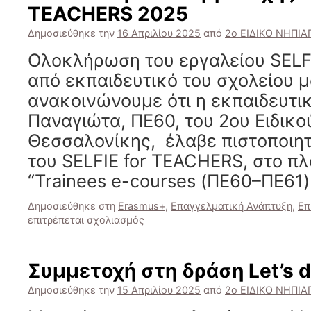
TEACHERS 2025
–
Σαφάρι
Δημοσιεύθηκε την
16 Απριλίου 2025
από
2ο ΕΙΔΙΚΟ ΝΗΠΙ
εδάφους
Ολοκλήρωση του εργαλείου SELF
από εκπαιδευτικό του σχολείου 
ανακοινώνουμε ότι η εκπαιδευτ
Παναγιώτα, ΠΕ60, του 2ου Ειδικ
Θεσσαλονίκης, έλαβε πιστοποιη
του SELFIE for TEACHERS, στο πλ
“Trainees e-courses (ΠΕ60–ΠΕ61
Δημοσιεύθηκε στη
Erasmus+
,
Επαγγελματική Ανάπτυξη
,
Επ
στο
επιτρέπεται σχολιασμός
Πιστοποιητικό
Συμμετοχής
SELFIE
Συμμετοχή στη δράση Let’s d
for
TEACHERS
Δημοσιεύθηκε την
15 Απριλίου 2025
από
2ο ΕΙΔΙΚΟ ΝΗΠΙ
2025