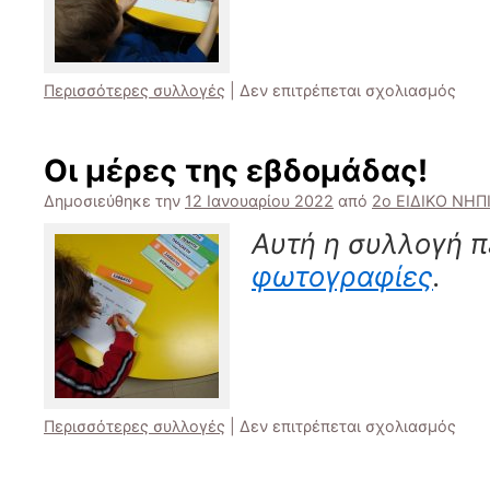
στο
Περισσότερες συλλογές
|
Δεν επιτρέπεται σχολιασμός
Κατ
του
χειμ
Οι μέρες της εβδομάδας!
Δημοσιεύθηκε την
12 Ιανουαρίου 2022
από
2ο ΕΙΔΙΚΟ ΝΗ
Αυτή η συλλογή π
φωτογραφίες
.
στο
Περισσότερες συλλογές
|
Δεν επιτρέπεται σχολιασμός
Οι
μέρ