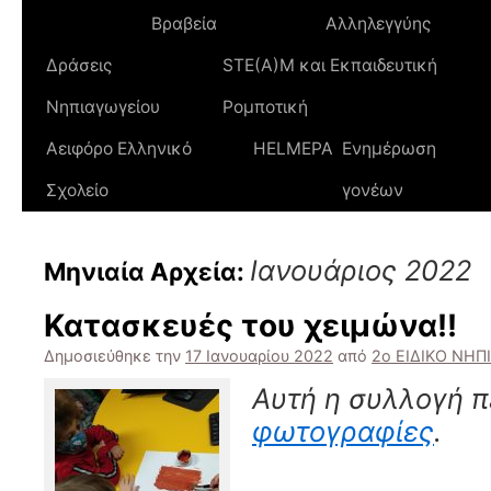
Βραβεία
Αλληλεγγύης
Δράσεις
STE(A)M και Εκπαιδευτική
Νηπιαγωγείου
Ρομποτική
Αειφόρο Ελληνικό
HELMEPA
Ενημέρωση
Σχολείο
γονέων
Ιανουάριος 2022
Μηνιαία Αρχεία:
Κατασκευές του χειμώνα!!
Δημοσιεύθηκε την
17 Ιανουαρίου 2022
από
2ο ΕΙΔΙΚΟ ΝΗ
Αυτή η συλλογή π
φωτογραφίες
.