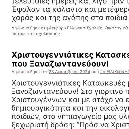
τελευταίες ημέρες και λίγο πριν 
Έψαλαν τα κάλαντα και μετέφερ
χαράς και της αγάπης στα παιδιά
Δημοσιεύθηκε στη
Αειφόρο Ελληνικό Σχολείο
,
Οικολογικά
στο
επιτρέπεται σχολιασμός
Χριστουγεννιάτικα
Κάλαντα
2024
Χριστουγεννιάτικες Κατασκ
που Ξαναζωντανεύουν!
Δημοσιεύθηκε την
23 Δεκεμβρίου 2024
από
2ο ΕΙΔΙΚΟ Ν
Χριστουγεννιάτικες Κατασκευές 
Ξαναζωντανεύουν! Στο γιορτινό 
Χριστουγέννων και με στόχο να 
δημιουργικότητα και την οικολογ
παιδιών, στο νηπιαγωγείο μας υλ
ξεχωριστή δράση: “Πράσινα Χρισ