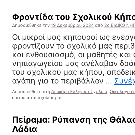
Φροντίδα του Σχολικού Κήπ
Δημοσιεύθηκε την
19 Δεκεμβρίου 2024
από
2ο ΕΙΔΙΚΟ ΝΗ
Οι μικροί μας κηπουροί ως ενεργ
φροντίζουν το σχολικό μας περι
και ενθουσιασμό, οι μαθητές και 
νηπιαγωγείου μας ανέλαβαν δράσ
του σχολικού μας κήπου, αποδει
αγάπη για το περιβάλλον …
Συνέ
Δημοσιεύθηκε στη
Αειφόρο Ελληνικό Σχολείο
,
Οικολογικά
στο
επιτρέπεται σχολιασμός
Φροντίδα
του
Σχολικού
Πείραμα: Ρύπανση της Θάλα
Κήπου
Λάδια