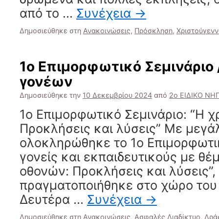
από το …
Συνέχεια
→
Δημοσιεύθηκε στη
Ανακοινώσεις
,
Πρόσκληση
,
Χριστούγεν
1ο Επιμορφωτικό Σεμινάριο 
γονέων
Δημοσιεύθηκε την
10 Δεκεμβρίου 2024
από
2ο ΕΙΔΙΚΟ ΝΗ
1ο Επιμορφωτικό Σεμινάριο: “Η 
Προκλήσεις και λύσεις” Με μεγάλ
ολοκληρώθηκε το 1ο Επιμορφωτικ
γονείς και εκπαιδευτικούς με θέ
οθονών: Προκλήσεις και λύσεις”, 
πραγματοποιήθηκε στο χώρο του 
Δευτέρα …
Συνέχεια
→
Δημοσιεύθηκε στη
Ανακοινώσεις
,
Ασφαλές Διαδίκτυο
,
Δρά