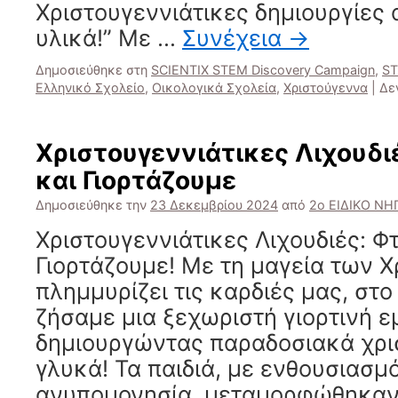
Χριστουγεννιάτικες δημιουργίες
υλικά!” Με …
Συνέχεια
→
Δημοσιεύθηκε στη
SCIENTIX STEM Discovery Campaign
,
ST
Ελληνικό Σχολείο
,
Οικολογικά Σχολεία
,
Χριστούγεννα
|
Δε
Χριστουγεννιάτικες Λιχουδι
και Γιορτάζουμε
Δημοσιεύθηκε την
23 Δεκεμβρίου 2024
από
2ο ΕΙΔΙΚΟ Ν
Χριστουγεννιάτικες Λιχουδιές: Φ
Γιορτάζουμε! Με τη μαγεία των 
πλημμυρίζει τις καρδιές μας, στ
ζήσαμε μια ξεχωριστή γιορτινή ε
δημιουργώντας παραδοσιακά χρι
γλυκά! Τα παιδιά, με ενθουσιασμό
ανυπομονησία, μεταμορφώθηκαν