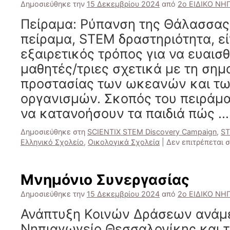
Δημοσιεύθηκε την
15 Δεκεμβρίου 2024
από
2ο ΕΙΔΙΚΟ ΝΗ
Πείραμα: Ρύπανση της Θάλασσας
πείραμα, STEM δραστηριότητα, εί
εξαιρετικός τρόπος για να ευαισ
μαθητές/τριες σχετικά με τη σημ
προστασίας των ωκεανών και τ
οργανισμών. Σκοπός του πειράμα
να κατανοήσουν τα παιδιά πώς 
Δημοσιεύθηκε στη
SCIENTIX STEM Discovery Campaign
,
ST
Ελληνικό Σχολείο
,
Οικολογικά Σχολεία
|
Δεν επιτρέπεται 
Μνημόνιο Συνεργασίας
Δημοσιεύθηκε την
15 Δεκεμβρίου 2024
από
2ο ΕΙΔΙΚΟ ΝΗ
Ανάπτυξη Κοινών Δράσεων ανάμε
Νηπιαγωγείο Θεσσαλονίκης και τ