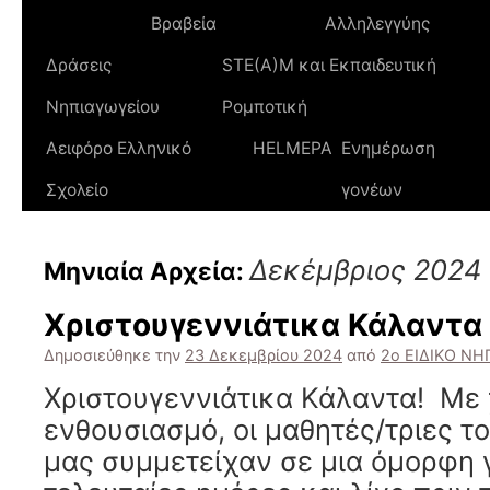
Βραβεία
Αλληλεγγύης
Δράσεις
STE(A)M και Εκπαιδευτική
Νηπιαγωγείου
Ρομποτική
Αειφόρο Ελληνικό
HELMEPA
Ενημέρωση
Σχολείο
γονέων
Δεκέμβριος 2024
Μηνιαία Αρχεία:
Χριστουγεννιάτικα Κάλαντα
Δημοσιεύθηκε την
23 Δεκεμβρίου 2024
από
2ο ΕΙΔΙΚΟ Ν
Χριστουγεννιάτικα Κάλαντα! Με 
ενθουσιασμό, οι μαθητές/τριες τ
μας συμμετείχαν σε μια όμορφη γ