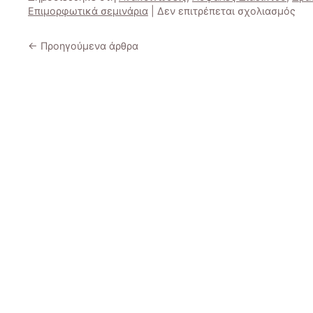
στο
Επιμορφωτικά σεμινάρια
|
Δεν επιτρέπεται σχολιασμός
1ο
Επι
←
Προηγούμενα άρθρα
Σεμ
/
Συν
γο