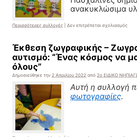
ανακυκλώσιμα υλ
στο
Περισσότερες συλλογές
|
Δεν επιτρέπεται σχολιασμός
Περ
το
Πάσ
Έκθεση ζωγραφικής – Ζωγρ
!!
αυτισμό: “Ένας κόσμος να μ
όλους”
Δημοσιεύθηκε την
2 Απριλίου 2022
από
2ο ΕΙΔΙΚΟ ΝΗΠΙΑ
Αυτή η συλλογή π
φωτογραφίες
.