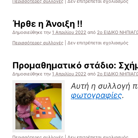
στο
Περισσότερες συλλογές
|
Δεν επιτρέπεται σχολιασμός
Έκθ
ζωγ
–
Ήρθε η Άνοιξη !!
Ζωγ
τον
Δημοσιεύθηκε την
1 Απριλίου 2022
από
2ο ΕΙΔΙΚΟ ΝΗΠΙΑ
αυτι
στο
Περισσότερες συλλογές
|
Δεν επιτρέπεται σχολιασμός
“Ένα
Ήρθ
κόσ
η
να
Άνοι
μας
Προμαθηματικό στάδιο: Σχήμ
!!
χωρ
Δημοσιεύθηκε την
1 Απριλίου 2022
από
2ο ΕΙΔΙΚΟ ΝΗΠΙΑ
όλου
Αυτή η συλλογή π
φωτογραφίες
.
στο
Περισσότερες συλλογές
|
Δεν επιτρέπεται σχολιασμός