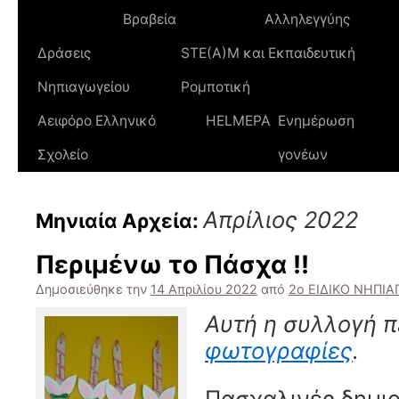
Βραβεία
Αλληλεγγύης
Δράσεις
STE(A)M και Εκπαιδευτική
Νηπιαγωγείου
Ρομποτική
Αειφόρο Ελληνικό
HELMEPA
Ενημέρωση
Σχολείο
γονέων
Απρίλιος 2022
Μηνιαία Αρχεία:
Περιμένω το Πάσχα !!
Δημοσιεύθηκε την
14 Απριλίου 2022
από
2ο ΕΙΔΙΚΟ ΝΗΠΙ
Αυτή η συλλογή π
φωτογραφίες
.
Πασχαλινές δημιο