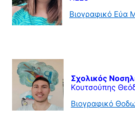
Βιογραφικό Eύα 
Σχολικός Νοσηλ
Κουτσούπης Θεό
Βιογραφικό Θοδ