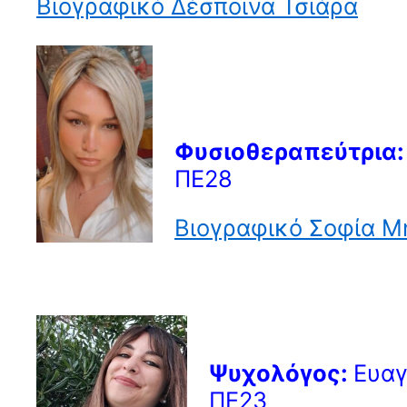
Βιογραφικό Δέσποινα Τσιάρα
Φυσιοθεραπεύτρια:
ΠΕ28
Βιογραφικό Σοφία Μ
Ψυχολόγος:
Ευαγ
ΠΕ23