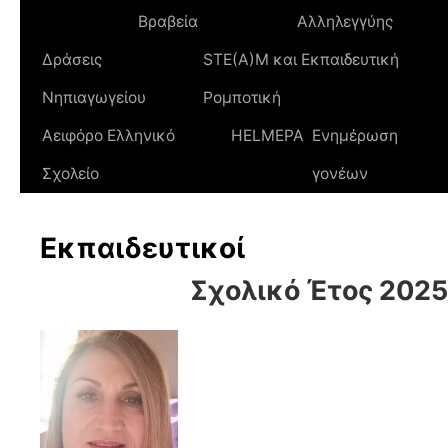
Βραβεία
Αλληλεγγύης
Δράσεις
STE(A)M και Εκπαιδευτική
Νηπιαγωγείου
Ρομποτική
Αειφόρο Ελληνικό
HELMEPA
Ενημέρωση
Σχολείο
γονέων
Εκπαιδευτικοί
Σχολικό Έτος 202