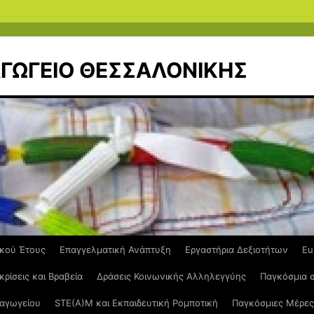
ΙΑΓΩΓΕΙΟ ΘΕΣΣΑΛΟΝΙΚΗΣ
ικού Έτους
Επαγγελματική Ανάπτυξη
Εργαστήρια Δεξιοτήτων
Eu
κρίσεις και Βραβεία
Δράσεις Κοινωνικής Αλληλεγγύης
Παγκόσμια 
ιαγωγείου
STE(A)M και Εκπαιδευτική Ρομποτική
Παγκόσμιες Μέρες