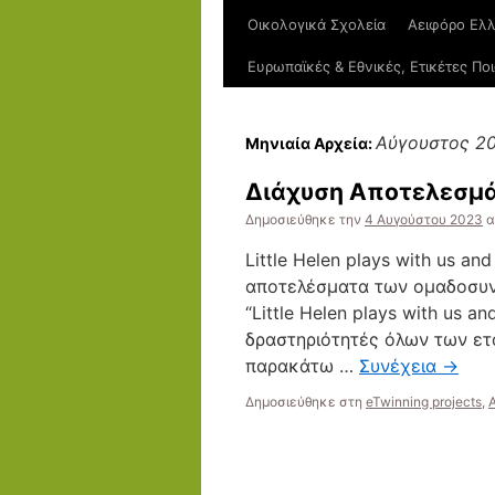
Οικολογικά Σχολεία
Αειφόρο Ελλ
Ευρωπαϊκές & Εθνικές, Ετικέτες Πο
Αύγουστος 2
Μηνιαία Αρχεία:
Διάχυση Αποτελεσμά
Δημοσιεύθηκε την
4 Αυγούστου 2023
α
Little Helen plays with us a
αποτελέσματα των ομαδοσυν
“Little Helen plays with us 
δραστηριότητές όλων των ετ
παρακάτω …
Συνέχεια
→
Δημοσιεύθηκε στη
eTwinning projects
,