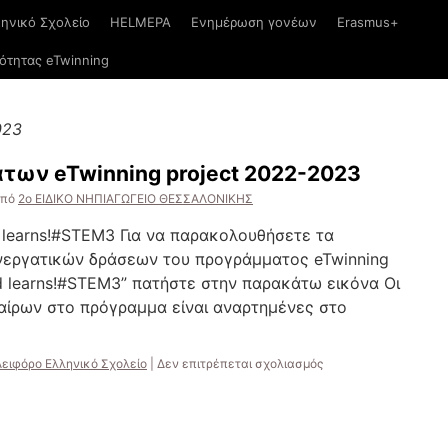
ηνικό Σχολείο
HELMEPA
Ενημέρωση γονέων
Erasmus+
ιότητας eTwinning
023
των eTwinning project 2022-2023
πό
2ο ΕΙΔΙΚΟ ΝΗΠΙΑΓΩΓΕΙΟ ΘΕΣΣΑΛΟΝΙΚΗΣ
nd learns!#STEM3 Για να παρακολουθήσετε τα
εργατικών δράσεων του προγράμματος eTwinning
and learns!#STEM3” πατήστε στην παρακάτω εικόνα Οι
αίρων στο πρόγραμμα είναι αναρτημένες στο
στο
Αειφόρο Ελληνικό Σχολείο
|
Δεν επιτρέπεται σχολιασμός
Διάχυση
Αποτελεσμάτων
eTwinning
project