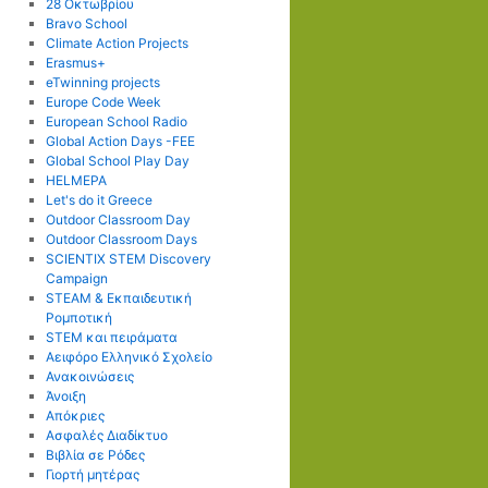
28 Οκτωβρίου
Bravo School
Climate Action Projects
Erasmus+
eTwinning projects
Europe Code Week
European School Radio
Global Action Days -FEE
Global School Play Day
HELMEPA
Let's do it Greece
Outdoor Classroom Day
Outdoor Classroom Days
SCIENTIX STEM Discovery
Campaign
STEAM & Εκπαιδευτική
Ρομποτική
STEM και πειράματα
Αειφόρο Ελληνικό Σχολείο
Ανακοινώσεις
Άνοιξη
Απόκριες
Ασφαλές Διαδίκτυο
Βιβλία σε Ρόδες
Γιορτή μητέρας