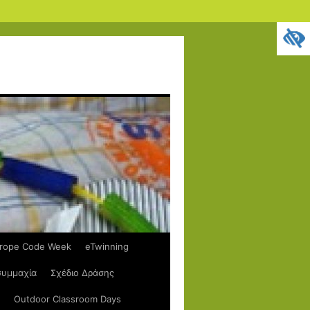
rope Code Week
eTwinning
συμμαχία
Σχέδιο Δράσης
Outdoor Classroom Days