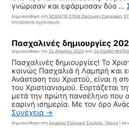
γνώρισαν και εφάρμοσαν δύο …
Δημοσιεύθηκε στη
SCIENTIX STEM Discovery Campaign
,
ST
στο
επιτρέπεται σχολιασμός
STEM
–
Βάψιμο
Πασχαλινές δημιουργίες 20
Πασχαλινών
Αβγών
Δημοσιεύθηκε την
25 Απριλίου 2024
από
2ο ΕΙΔΙΚΟ ΝΗΠΙ
Πασχαλινές δημιουργίες! Το Χρισ
κοινώς Πασχαλιά ή Λαμπρή και ε
Ανάσταση του Χριστού, είναι η σ
του Χριστιανισμού. Εορτάζεται τ
μετά την πρώτη πανσέληνο που α
εαρινή ισημερία. Με τον όρο Ανά
Συνέχεια
→
Δημοσιεύθηκε στη
Αειφόρο Ελληνικό Σχολείο
,
Πάσχα
|
Δεν