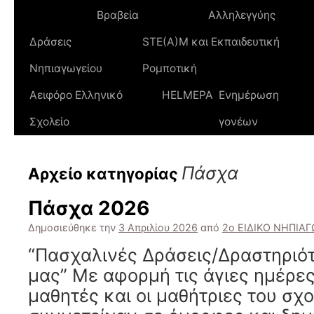
Βραβεία
Αλληλεγγύης
Δράσεις
STE(A)M και Εκπαιδευτική
Νηπιαγωγείου
Ρομποτική
Αειφόρο Ελληνικό
HELMEPA
Ενημέρωση
Σχολείο
γονέων
Πάσχα
Αρχείο κατηγορίας
Πάσχα 2026
Δημοσιεύθηκε την
3 Απριλίου 2026
από
2ο ΕΙΔΙΚΟ ΝΗΠΙΑ
“Πασχαλινές Δράσεις/Δραστηριότ
μας” Με αφορμή τις άγιες ημέρες
μαθητές και οι μαθήτριες του σχ