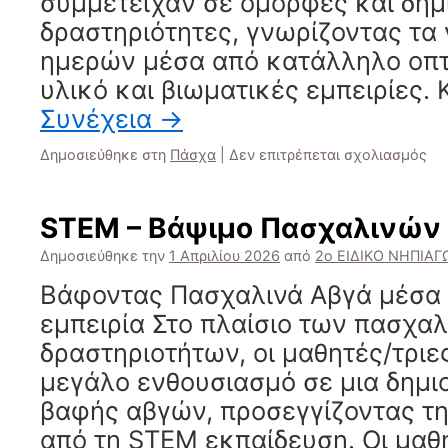
συμμετείχαν σε όμορφες και δημ
δραστηριότητες, γνωρίζοντας τα
ημερών μέσα από κατάλληλο οπ
υλικό και βιωματικές εμπειρίες.
Συνέχεια
→
στ
Δημοσιεύθηκε στη
Πάσχα
|
Δεν επιτρέπεται σχολιασμός
Πά
20
STEM – Βάψιμο Πασχαλινών
Δημοσιεύθηκε την
1 Απριλίου 2026
από
2ο ΕΙΔΙΚΟ ΝΗΠΙΑ
Βάφοντας Πασχαλινά Αβγά μέσα
εμπειρία Στο πλαίσιο των πασχα
δραστηριοτήτων, οι μαθητές/τριε
μεγάλο ενθουσιασμό σε μια δημι
βαφής αβγών, προσεγγίζοντας τη
από τη STEM εκπαίδευση. Οι μαθ