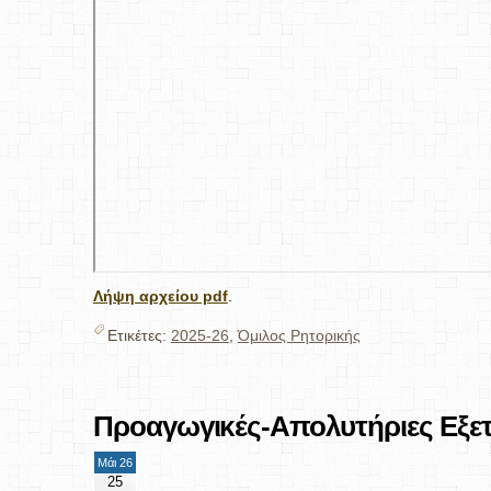
Λήψη αρχείου pdf
.
Ετικέτες:
2025-26
,
Όμιλος Ρητορικής
Προαγωγικές-Απολυτήριες Εξετά
Μάι 26
25