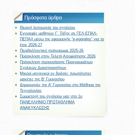
Πρόσφατα άρθρα
Θερινή λειτουργία του σχολείου
Εγγραφές μαθητών Γ΄ Τάξης σε ΓΕΛ-ΕΠΑΛ-
ΠΕΠΑΛ μέσω της εφαρμογής “e-eggrafes” για το
έτος 2026-27
Περιβαλλοντικό πρόγραμμα 2025-26
Πρόσκληση στην Τελετή Αποφοίτησης 2026
Πρόσκληση παρουσίασης Προγραμμάτων
Σχολικών Δραστηριοτήτων
Μικροί μηχανικοί εν δράσει: πρωτότυπες
μακέτες της Β’ Γυμνασίου
Δημιουργίες της Α’ Γυμνασίου στο Μάθημα της
Τεχνολογίας
Συμμετοχή του σχολείου μας στο 1ο
ΠΑΝΕΛΛΗΝΙΟ ΠΡΩΤΑΘΛΗΜΑ
ΑΝΑΚΥΚΛΩΣΗΣ