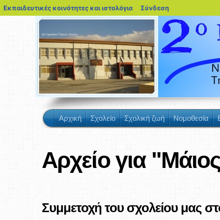
blogs.sch.gr
Εκπαιδευτικές κοινότητες και ιστολόγια
Σύνδεση
2ο Γυμνάσιο Γλυκών Νερών
Αρχική
Σχολείο
Σχολική ζωή
Νομοθεσία
Αρχείο για "Μάιος
Συμμετοχή του σχολείου μας