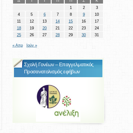
Δ
Τ
Τ
Π
Π
Σ
Κ
1
2
3
4
5
6
7
8
9
10
11
12
13
14
15
16
17
18
19
20
21
22
23
24
25
26
27
28
29
30
31
« Απρ
Ιούν »
Σχολή Γονέων – Επαγγελματικός
Προσανατολισμός εφήβων