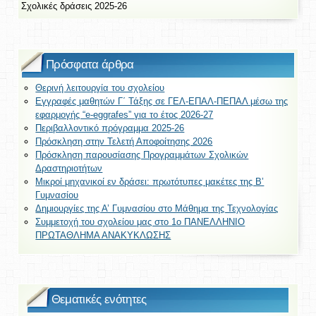
Σχολικές δράσεις 2025-26
Πρόσφατα άρθρα
Θερινή λειτουργία του σχολείου
Εγγραφές μαθητών Γ΄ Τάξης σε ΓΕΛ-ΕΠΑΛ-ΠΕΠΑΛ μέσω της
εφαρμογής “e-eggrafes” για το έτος 2026-27
Περιβαλλοντικό πρόγραμμα 2025-26
Πρόσκληση στην Τελετή Αποφοίτησης 2026
Πρόσκληση παρουσίασης Προγραμμάτων Σχολικών
Δραστηριοτήτων
Μικροί μηχανικοί εν δράσει: πρωτότυπες μακέτες της Β’
Γυμνασίου
Δημιουργίες της Α’ Γυμνασίου στο Μάθημα της Τεχνολογίας
Συμμετοχή του σχολείου μας στο 1ο ΠΑΝΕΛΛΗΝΙΟ
ΠΡΩΤΑΘΛΗΜΑ ΑΝΑΚΥΚΛΩΣΗΣ
Θεματικές ενότητες