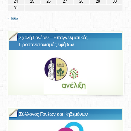
24
25
26
27
28
29
30
31
« Ιούλ
Σχολή Γονέων – Επαγγελματικός
Προσανατολισμός εφήβων
Σύλλογος Γονέων και Κηδεμόνων