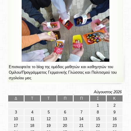
Επισκεφτείτε το blog της ομάδας μαθητών και καθηγητών του
Ομίλου/Προγράμματος Γερμανικής Γλώσσας και Πολιτισμού του
σχολείου μας
Αύγουστος 2026
Δ
Τ
Τ
Π
Π
Σ
Κ
1
2
3
4
5
6
7
8
9
10
11
12
13
14
15
16
17
18
19
20
21
22
23