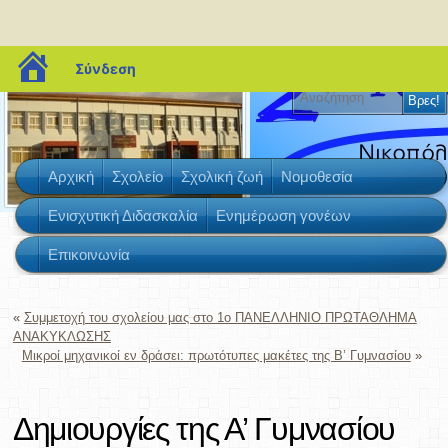
blogs.sch.gr
Σύνδεση
2ο Γυμνάσιο Γλυκών Νερών
Αρχική
Σχολείο
Σχολική ζωή
Νομοθεσία
Ενισχυτική Διδασκαλία
Ενημέρωση γονέων
Επικοινωνία
«
Συμμετοχή του σχολείου μας στο 1ο ΠΑΝΕΛΛΗΝΙΟ ΠΡΩΤΑΘΛΗΜΑ
ΑΝΑΚΥΚΛΩΣΗΣ
Μικροί μηχανικοί εν δράσει: πρωτότυπες μακέτες της Β’ Γυμνασίου
»
Δημιουργίες της Α’ Γυμνασίου