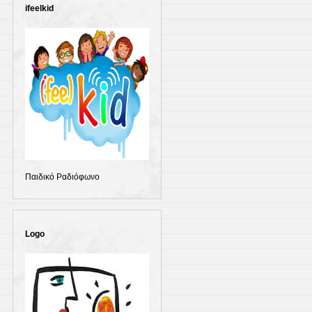
ifeelkid
Παιδικό Ραδιόφωνο
Logo