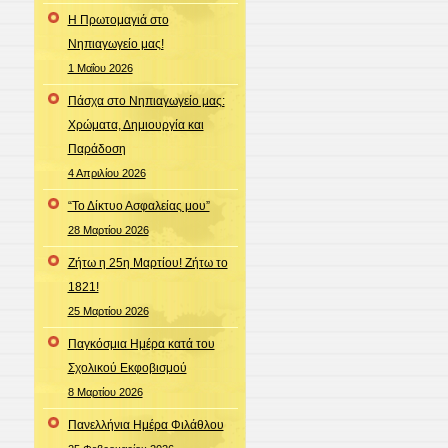
Η Πρωτομαγιά στο
Νηπιαγωγείο μας!
1 Μαΐου 2026
Πάσχα στο Νηπιαγωγείο μας:
Χρώματα, Δημιουργία και
Παράδοση
4 Απριλίου 2026
“Το Δίκτυο Ασφαλείας μου”
28 Μαρτίου 2026
Ζήτω η 25η Μαρτίου! Ζήτω το
1821!
25 Μαρτίου 2026
Παγκόσμια Ημέρα κατά του
Σχολικού Εκφοβισμού
8 Μαρτίου 2026
Πανελλήνια Ημέρα Φιλάθλου