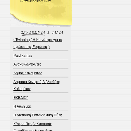
25 Φεβρουαρίου 2026
eTwinning ( Η Κοινότητα για τα
σχολεία της Ευρώπης )
Paidikamas
Ανακυκλωπολίτες
Δήμος Καλαμάτας
Δημόσια Κεντρική Βιβλιοθήκη
Καλαμάτας
ΕΚΕΔΙΣΥ
Η Αυλή μας
Η Δικτυακή Εκπαιδευτική Πύλη
Κέντρο Περιβαλλοντικής
Εκπαίδευσης Καλαμάτας