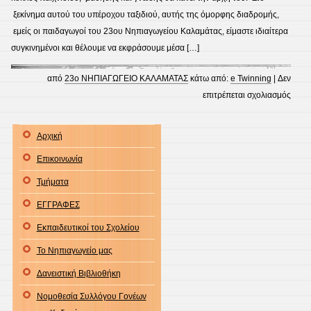
ξεκίνημα αυτού του υπέροχου ταξιδιού, αυτής της όμορφης διαδρομής,
εμείς οι παιδαγωγοί του 23ου Νηπιαγωγείου Καλαμάτας, είμαστε ιδιαίτερα
συγκινημένοι και θέλουμε να εκφράσουμε μέσα […]
από
23ο ΝΗΠΙΑΓΩΓΕΙΟ ΚΑΛΑΜΑΤΑΣ
κάτω από:
e Twinning
|
Δεν
στο
επιτρέπεται σχολιασμός
Αγια
2015
Αρχική
2016
Επικοινωνία
Τμήματα
ΕΓΓΡΑΦΕΣ
Εκπαιδευτικοί του Σχολείου
Το Νηπιαγωγείο μας
Δανειστική Βιβλιοθήκη
Νομοθεσία Συλλόγου Γονέων