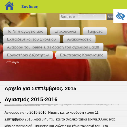
blogs.sch.gr
Σύνδεση
Βρες
Βρες το »
το
»
Το Νηπιαγωγείο μας
Επικοινωνία
Τμήματα
Εκπαιδευτικοί του Σχολείου
Ανακοινώσεις
Αναφορά του ipaideia σε δράση του σχολείου μας!!!
23ο Νηπιαγωγείο Καλαμάτας
Εργαστήρια Δεξιοτήτων
Εσωτερικός Κανονισμός
Ιστολόγιο
Αρχεία για Σεπτέμβριος, 2015
Αγιασμός 2015-2016
5
Αγιασμός για το 2015-2016 Ντριιιιν και το κουδούνι χτυπά 11
Σεπτεμβρίου 2015, ώρα 8:45 π μ. και το σχολικό ταξίδι ξεκινά. Άλλος ένας
κύκλος παιχνιδιού, μάθησης και γνώσης θα κάνει την αρχή του. Στο