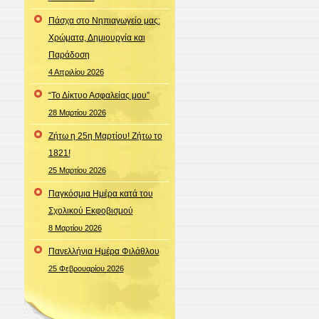
Πάσχα στο Νηπιαγωγείο μας:
Χρώματα, Δημιουργία και
Παράδοση
4 Απριλίου 2026
“Το Δίκτυο Ασφαλείας μου”
28 Μαρτίου 2026
Ζήτω η 25η Μαρτίου! Ζήτω το
1821!
25 Μαρτίου 2026
Παγκόσμια Ημέρα κατά του
Σχολικού Εκφοβισμού
8 Μαρτίου 2026
Πανελλήνια Ημέρα Φιλάθλου
25 Φεβρουαρίου 2026