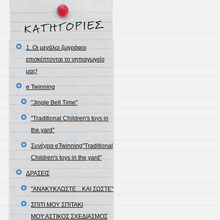
1. Oι μεγάλοι ζωγράφοι
επισκέπτονται το νηπιαγωγείο
μας!
e Twinning
"Jingle Bell Time"
"Traditional Children's toys in
the yard"
Συνέχεια eTwinning"Traditional
Children's toys in the yard"
ΔΡΑΣΕΙΣ
"ΑΝΑΚΥΚΛΩΣΤΕ…ΚΑΙ ΣΩΣΤΕ"
ΣΠΙΤΙ ΜΟΥ ΣΠΙΤΑΚΙ
ΜΟΥ:ΑΣΤΙΚΟΣ ΣΧΕΔΙΑΣΜΟΣ