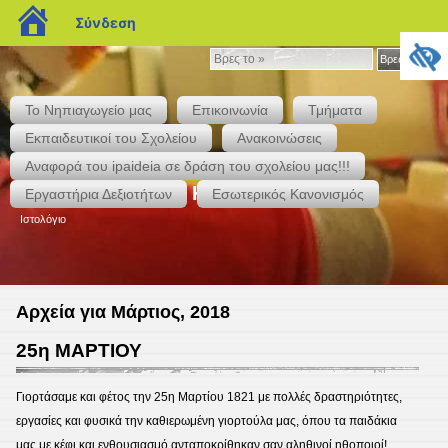
blogs.sch.gr
Σύνδεση
Βρες
Βρες το »
το
»
Το Νηπιαγωγείο μας
Επικοινωνία
Τμήματα
Εκπαιδευτικοί του Σχολείου
Ανακοινώσεις
Αναφορά του ipaideia σε δράση του σχολείου μας!!!
23ο Νηπιαγωγείο Καλαμάτας
Εργαστήρια Δεξιοτήτων
Εσωτερικός Κανονισμός
Ιστολόγιο
Αρχεία για Μάρτιος, 2018
25η ΜΑΡΤΙΟΥ
Γιορτάσαμε και φέτος την 25η Μαρτίου 1821 με πολλές δραστηριότητες,
εργασίες και φυσικά την καθιερωμένη γιορτούλα μας, όπου τα παιδάκια
μας με κέφι και ενθουσιασμό ανταποκρίθηκαν σαν αληθινοί ηθοποιοί!