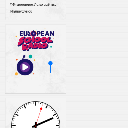
\"Φτερόσαυρος\" από μαθητές
Νηπιαγωγείου