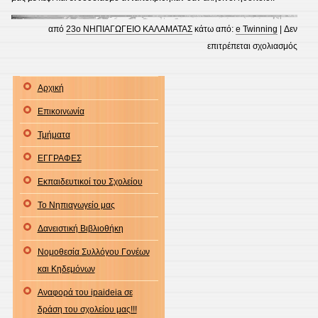
από
23ο ΝΗΠΙΑΓΩΓΕΙΟ ΚΑΛΑΜΑΤΑΣ
κάτω από:
e Twinning
|
Δεν
στο
επιτρέπεται σχολιασμός
25η
ΜΑΡ
Αρχική
Επικοινωνία
Τμήματα
ΕΓΓΡΑΦΕΣ
Εκπαιδευτικοί του Σχολείου
Το Νηπιαγωγείο μας
Δανειστική Βιβλιοθήκη
Νομοθεσία Συλλόγου Γονέων
και Κηδεμόνων
Αναφορά του ipaideia σε
δράση του σχολείου μας!!!