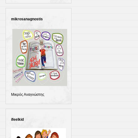
mikrosanagnostis
Μικρός Αναγνώστης
ifeelkid