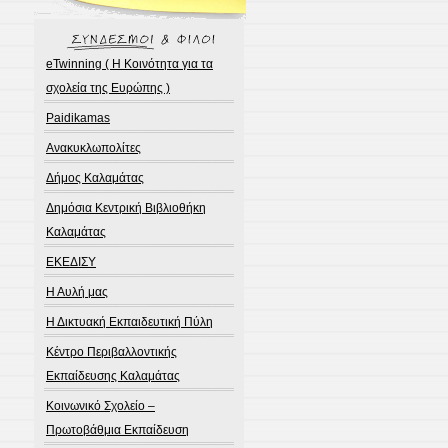
eTwinning ( Η Κοινότητα για τα
σχολεία της Ευρώπης )
Paidikamas
Ανακυκλωπολίτες
Δήμος Καλαμάτας
Δημόσια Κεντρική Βιβλιοθήκη
Καλαμάτας
ΕΚΕΔΙΣΥ
Η Αυλή μας
Η Δικτυακή Εκπαιδευτική Πύλη
Κέντρο Περιβαλλοντικής
Εκπαίδευσης Καλαμάτας
Κοινωνικό Σχολείο –
Πρωτοβάθμια Εκπαίδευση