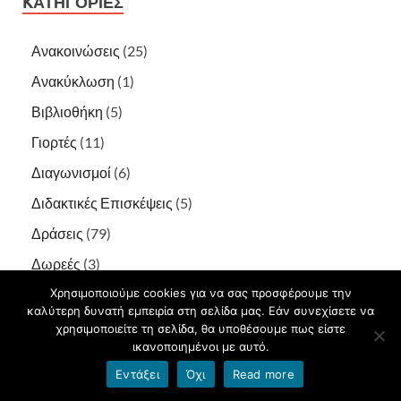
KΑΤΗΓΟΡΊΕΣ
Ανακοινώσεις
(25)
Ανακύκλωση
(1)
Βιβλιοθήκη
(5)
Γιορτές
(11)
Διαγωνισμοί
(6)
Διδακτικές Επισκέψεις
(5)
Δράσεις
(79)
Δωρεές
(3)
Εκδηλώσεις
(15)
Χρησιμοποιούμε cookies για να σας προσφέρουμε την
καλύτερη δυνατή εμπειρία στη σελίδα μας. Εάν συνεχίσετε να
Ενεργός Πολίτης
(2)
χρησιμοποιείτε τη σελίδα, θα υποθέσουμε πως είστε
ικανοποιημένοι με αυτό.
Ενημέρωση
(15)
Εντάξει
Όχι
Read more
Επιμορφώσεις
(1)