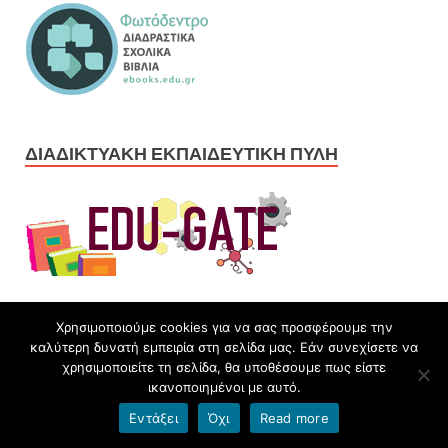
ΔΙΑΔΙΚΤΥΑΚΉ ΕΚΠΑΙΔΕΥΤΙΚΉ ΠΎΛΗ
Χρησιμοποιούμε cookies για να σας προσφέρουμε την
ΠΕΙΡΆΜΑΤΑ ΦΥΣΙΚΉΣ ΜΕ ΑΠΛΆ ΥΛΙΚΆ
καλύτερη δυνατή εμπειρία στη σελίδα μας. Εάν συνεχίσετε να
χρησιμοποιείτε τη σελίδα, θα υποθέσουμε πως είστε
ικανοποιημένοι με αυτό.
Εντάξει
Όχι
Read more