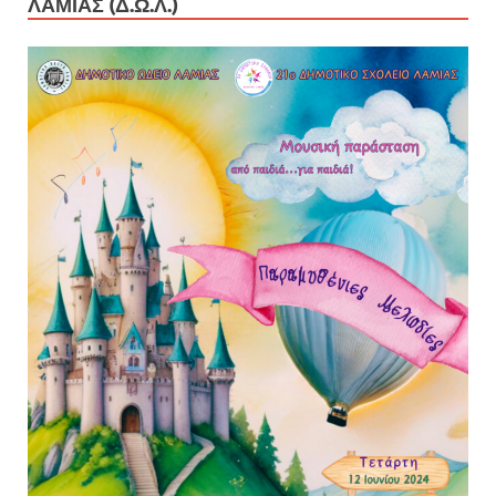
ΛΑΜΊΑΣ (Δ.Ω.Λ.)