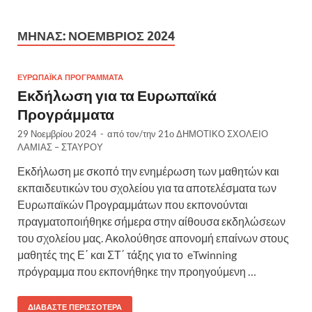
ΜΉΝΑΣ:
ΝΟΈΜΒΡΙΟΣ 2024
ΕΥΡΩΠΑΪΚΆ ΠΡΟΓΡΆΜΜΑΤΑ
Εκδήλωση για τα Ευρωπαϊκά
Προγράμματα
29 Νοεμβρίου 2024
-
από τον/την
21ο ΔΗΜΟΤΙΚΟ ΣΧΟΛΕΙΟ
ΛΑΜΙΑΣ – ΣΤΑΥΡΟΥ
Εκδήλωση με σκοπό την ενημέρωση των μαθητών και
εκπαιδευτικών του σχολείου για τα αποτελέσματα των
Ευρωπαϊκών Προγραμμάτων που εκπονούνται
πραγματοποιήθηκε σήμερα στην αίθουσα εκδηλώσεων
του σχολείου μας. Ακολούθησε απονομή επαίνων στους
μαθητές της Ε΄ και ΣΤ΄ τάξης για το eTwinning
πρόγραμμα που εκπονήθηκε την προηγούμενη …
ΔΙΑΒΆΣΤΕ ΠΕΡΙΣΣΌΤΕΡΑ