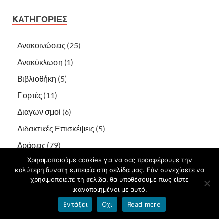
KΑΤΗΓΟΡΊΕΣ
Ανακοινώσεις
(25)
Ανακύκλωση
(1)
Βιβλιοθήκη
(5)
Γιορτές
(11)
Διαγωνισμοί
(6)
Διδακτικές Επισκέψεις
(5)
Δράσεις
(79)
Χρησιμοποιούμε cookies για να σας προσφέρουμε την
Δωρεές
(3)
καλύτερη δυνατή εμπειρία στη σελίδα μας. Εάν συνεχίσετε να
Εκδηλώσεις
(15)
χρησιμοποιείτε τη σελίδα, θα υποθέσουμε πως είστε
ικανοποιημένοι με αυτό.
Ενεργός Πολίτης
(2)
Εντάξει
Όχι
Read more
Ενημέρωση
(15)