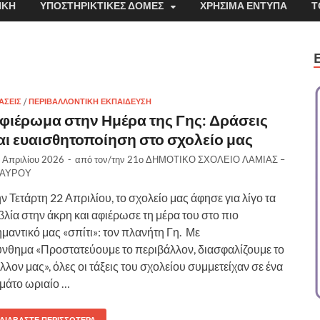
ΉΚΗ
ΥΠΟΣΤΗΡΙΚΤΙΚΈΣ ΔΟΜΈΣ
ΧΡΉΣΙΜΑ ΈΝΤΥΠΑ
Τ
ΆΣΕΙΣ
/
ΠΕΡΙΒΑΛΛΟΝΤΙΚΉ ΕΚΠΑΊΔΕΥΣΗ
φιέρωμα στην Ημέρα της Γης: Δράσεις
αι ευαισθητοποίηση στο σχολείο μας
 Απριλίου 2026
-
από τον/την
21ο ΔΗΜΟΤΙΚΟ ΣΧΟΛΕΙΟ ΛΑΜΙΑΣ –
ΤΑΥΡΟΥ
ν Τετάρτη 22 Απριλίου, το σχολείο μας άφησε για λίγο τα
βλία στην άκρη και αφιέρωσε τη μέρα του στο πιο
μαντικό μας «σπίτι»: τον πλανήτη Γη. Με
νθημα «Προστατεύουμε το περιβάλλον, διασφαλίζουμε το
λλον μας», όλες οι τάξεις του σχολείου συμμετείχαν σε ένα
μάτο ωριαίο …
ΔΙΑΒΆΣΤΕ ΠΕΡΙΣΣΌΤΕΡΑ