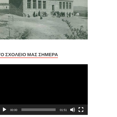
ΤΟ ΣΧΟΛΕΊΟ ΜΑΣ ΣΉΜΕΡΑ
ρόγραμμα
ναπαραγωγής
ίντεο
00:00
01:51