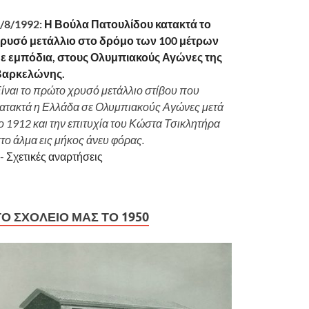
/8/1992:
Η Βούλα Πατουλίδου κατακτά το
ρυσό μετάλλιο στο δρόμο των 100 μέτρων
ε εμπόδια, στους Ολυμπιακούς Αγώνες της
Βαρκελώνης.
ίναι το πρώτο χρυσό μετάλλιο στίβου που
ατακτά η Ελλάδα σε Ολυμπιακούς Αγώνες μετά
ο 1912 και την επιτυχία του Κώστα Τσικλητήρα
το άλμα εις μήκος άνευ φόρας.
-
Σχετικές αναρτήσεις
ΤΟ ΣΧΟΛΕΊΟ ΜΑΣ ΤΟ 1950