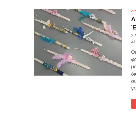
ΔΡ
Λ
Έ
2 
Σ
Οι
φα
μο
δι
συ
γε