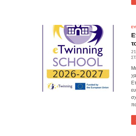
ΕΥ
Ε
τ
21
Σ
Μι
χα
Ετ
ευ
σχ
πο