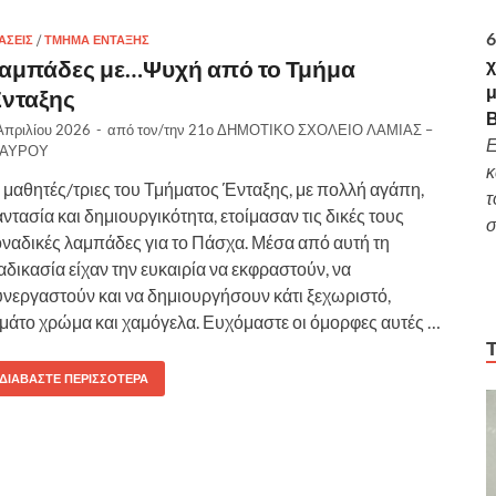
6
ΆΣΕΙΣ
/
ΤΜΉΜΑ ΈΝΤΑΞΗΣ
αμπάδες με…Ψυχή από το Τμήμα
χ
μ
νταξης
Απριλίου 2026
-
από τον/την
21ο ΔΗΜΟΤΙΚΟ ΣΧΟΛΕΙΟ ΛΑΜΙΑΣ –
Ε
ΤΑΥΡΟΥ
κ
 μαθητές/τριες του Τμήματος Ένταξης, με πολλή αγάπη,
τ
ντασία και δημιουργικότητα, ετοίμασαν τις δικές τους
σ
ναδικές λαμπάδες για το Πάσχα. Μέσα από αυτή τη
αδικασία είχαν την ευκαιρία να εκφραστούν, να
νεργαστούν και να δημιουργήσουν κάτι ξεχωριστό,
μάτο χρώμα και χαμόγελα. Ευχόμαστε οι όμορφες αυτές …
ΔΙΑΒΆΣΤΕ ΠΕΡΙΣΣΌΤΕΡΑ