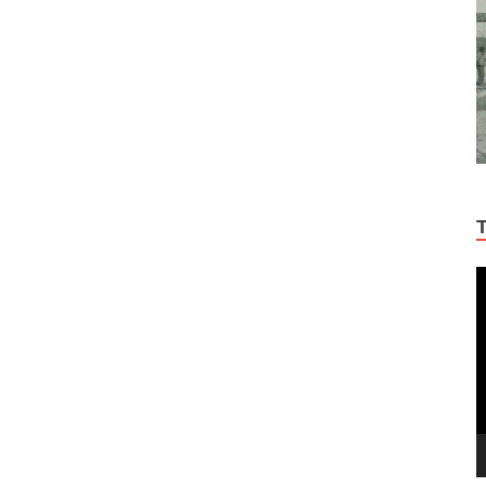
Π
Α
Β