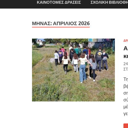
ΚΑΙΝΟΤΌΜΕΣ ΔΡΆΣΕΙΣ
ΣΧΟΛΙΚΉ ΒΙΒΛΙΟΘ
ΜΉΝΑΣ:
ΑΠΡΊΛΙΟΣ 2026
ΔΡ
Α
κ
24
Σ
Τη
βι
ση
σύ
μέ
γε