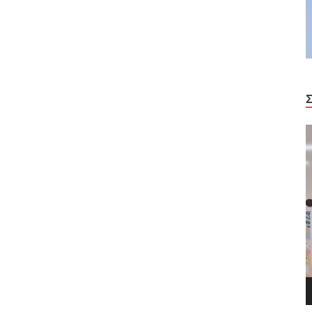
Π
Α
Β