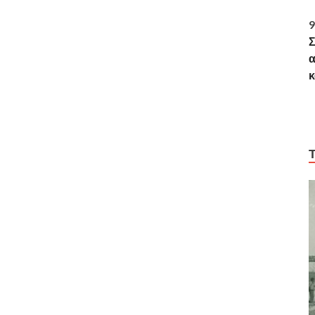
9
Σ
α
κ