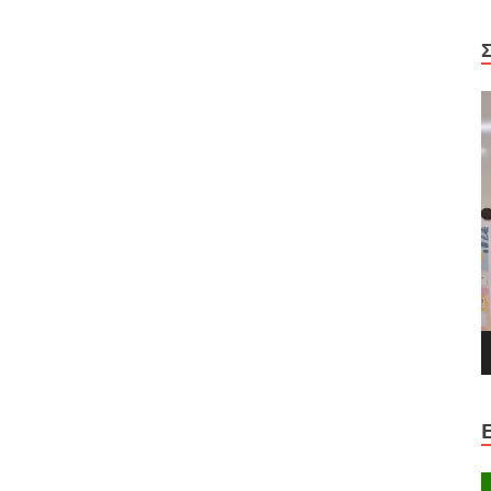
Π
Α
Β