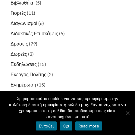
Βιβλιοθήκη
(5)
Γιορτές
(11)
Διαγωνισμοί
(6)
Διδακτικές Επισκέψεις
(5)
Δράσεις
(79)
Δωρεές
(3)
Εκδηλώσεις
(15)
Ενεργός Πολίτης
(2)
Ενημέρωση
(15)
Επιμορφώσεις
(1)
Χρησιμοποιούμε cookies για να σας προσφέρουμε την
Εργαστήρια Δεξιοτήτων
(1)
καλύτερη δυνατή εμπειρία στη σελίδα μας. Εάν συνεχίσετε να
χρησιμοποιείτε τη σελίδα, θα υποθέσουμε πως είστε
Ευρωπαϊκά Προγράμματα
(19)
ικανοποιημένοι με αυτό.
Κολύμβηση
(1)
Εντάξει
Όχι
Read more