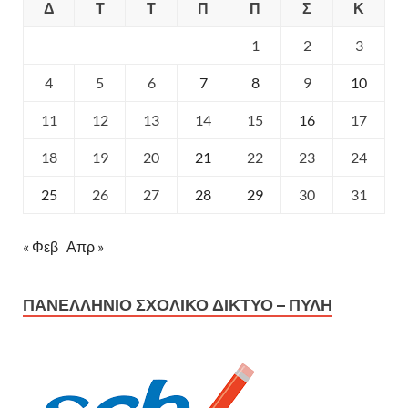
Δ
Τ
Τ
Π
Π
Σ
Κ
1
2
3
4
5
6
7
8
9
10
11
12
13
14
15
16
17
18
19
20
21
22
23
24
25
26
27
28
29
30
31
« Φεβ
Απρ »
ΠΑΝΕΛΛΉΝΙΟ ΣΧΟΛΙΚΌ ΔΊΚΤΥΟ – ΠΎΛΗ