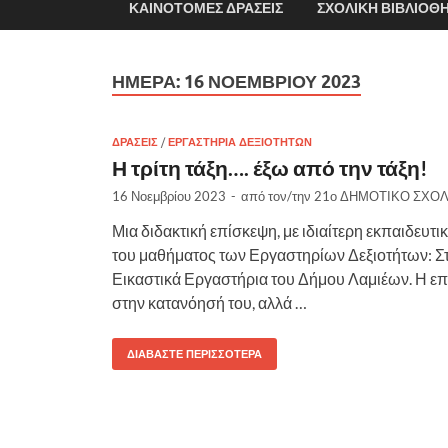
ΚΑΙΝΟΤΌΜΕΣ ΔΡΆΣΕΙΣ
ΣΧΟΛΙΚΉ ΒΙΒΛΙΟΘ
ΗΜΈΡΑ:
16 ΝΟΕΜΒΡΊΟΥ 2023
ΔΡΆΣΕΙΣ
/
ΕΡΓΑΣΤΉΡΙΑ ΔΕΞΙΟΤΉΤΩΝ
Η τρίτη τάξη…. έξω από την τάξη!
16 Νοεμβρίου 2023
-
από τον/την
21ο ΔΗΜΟΤΙΚΟ ΣΧΟΛ
Μια διδακτική επίσκεψη, με ιδιαίτερη εκπαιδευτι
του μαθήματος των Εργαστηρίων Δεξιοτήτων: Στ
Εικαστικά Εργαστήρια του Δήμου Λαμιέων. Η επ
στην κατανόησή του, αλλά …
ΔΙΑΒΆΣΤΕ ΠΕΡΙΣΣΌΤΕΡΑ