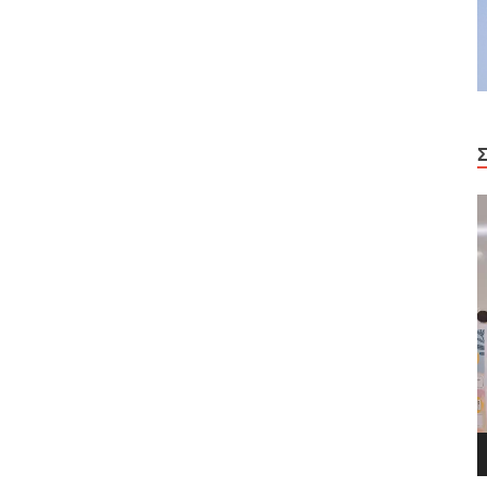
Π
Α
Β