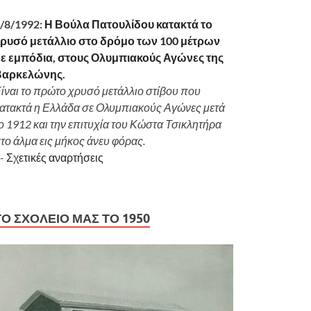
/8/1992:
Η Βούλα Πατουλίδου κατακτά το
ρυσό μετάλλιο στο δρόμο των 100 μέτρων
ε εμπόδια, στους Ολυμπιακούς Αγώνες της
Βαρκελώνης.
ίναι το πρώτο χρυσό μετάλλιο στίβου που
ατακτά η Ελλάδα σε Ολυμπιακούς Αγώνες μετά
ο 1912 και την επιτυχία του Κώστα Τσικλητήρα
το άλμα εις μήκος άνευ φόρας.
-
Σχετικές αναρτήσεις
ΤΟ ΣΧΟΛΕΊΟ ΜΑΣ ΤΟ 1950