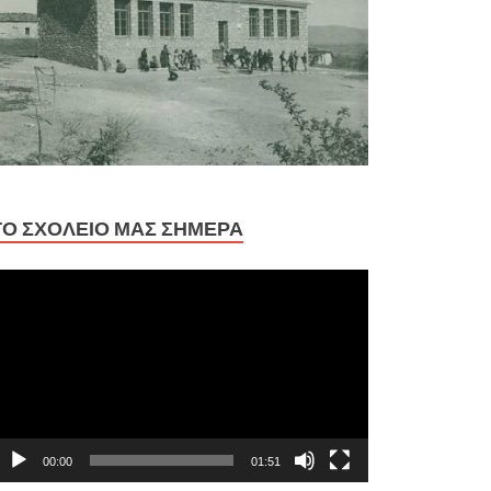
ΤΟ ΣΧΟΛΕΊΟ ΜΑΣ ΣΉΜΕΡΑ
ρόγραμμα
ναπαραγωγής
ίντεο
00:00
01:51