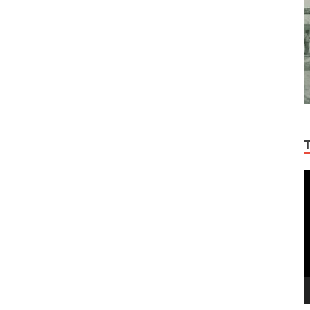
Π
Α
Β