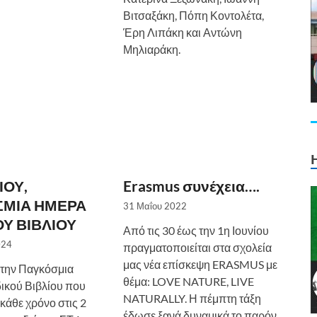
Βιτσαξάκη, Πόπη Κοντολέτα,
Έρη Λιπάκη και Αντώνη
Μηλιαράκη.
H
ΙΟΥ,
Erasmus συνέχεια….
ΣΜΙΑ ΗΜΕΡΑ
31 Μαΐου 2022
ΟΥ ΒΙΒΛΙΟΥ
Από τις 30 έως την 1η Ιουνίου
024
πραγματοποιείται στα σχολεία
μας νέα επίσκεψη ERASMUS με
την Παγκόσμια
θέμα: LOVE NATURE, LIVE
ικού Βιβλίου που
NATURALLY. Η πέμπτη τάξη
 κάθε χρόνο στις 2
έδωσε ξανά δυναμικά το παρόν