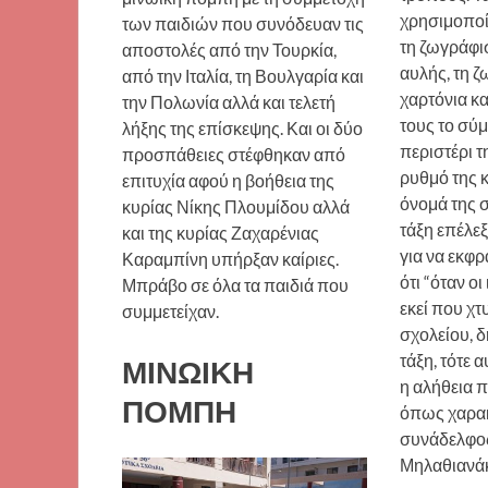
χρησιμοποί
των παιδιών που συνόδευαν τις
τη ζωγράφι
αποστολές από την Τουρκία,
αυλής, τη 
από την Ιταλία, τη Βουλγαρία και
χαρτόνια κα
την Πολωνία αλλά και τελετή
τους το σύμ
λήξης της επίσκεψης. Και οι δύο
περιστέρι τ
προσπάθειες στέφθηκαν από
ρυθμό της 
επιτυχία αφού η βοήθεια της
όνομά της 
κυρίας Νίκης Πλουμίδου αλλά
τάξη επέλεξ
και της κυρίας Ζαχαρένιας
για να εκφρα
Καραμπίνη υπήρξαν καίριες.
ότι “όταν οι
Μπράβο σε όλα τα παιδιά που
εκεί που χτ
συμμετείχαν.
σχολείου, 
τάξη, τότε α
ΜΙΝΩΙΚΗ
η αλήθεια 
ΠΟΜΠΗ
όπως χαρακ
συνάδελφο
Μηλαθιανά