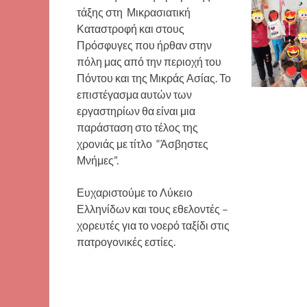
τάξης στη Μικρασιατική
Καταστροφή και στους
Πρόσφυγες που ήρθαν στην
πόλη μας από την περιοχή του
Πόντου και της Μικράς Ασίας. Το
επιστέγασμα αυτών των
εργαστηρίων θα είναι μια
παράσταση στο τέλος της
χρονιάς με τίτλο “Άσβηστες
Μνήμες”.
Ευχαριστούμε το Λύκειο
Ελληνίδων και τους εθελοντές –
χορευτές για το νοερό ταξίδι στις
πατρογονικές εστίες.