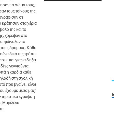
ησαν το σώμα τους,
σαν τους τοίχους της
ζωγράφισαν σε
ι κράτησαν στα χέρια
βολό της και το
ης, χόρεψαν στο
και φώναξαν το
στους δρόμους. Κάθε
ε ένα δικό της τρόπο
στεί και για να δείξει
 ιδέες γεννιούνται
υπά η καρδιά κάθε
δηλαδή στη σχολική
υτό που βγαίνει, είναι
που έχουμε μέσα μας”
Ι
τηριστικά έγραψε η
ς Μαριλένα
κη.