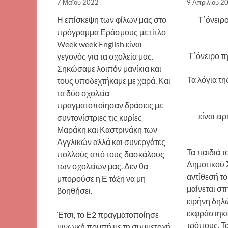
7 Μαΐου 2022
9 Απριλίου 2
Η επίσκεψη των φίλων μας στο
Τ΄όνειρο
πρόγραμμα Εράσμους με τίτλο
Week week English είναι
Τ΄όνειρο τη
γεγονός για τα σχολεία μας.
Σηκώσαμε λοιπόν μανίκια και
Τα λόγια τ
τους υποδεχτήκαμε με χαρά. Και
τα δύο σχολεία
πραγματοποίησαν δράσεις με
είναι ει
συντονίστριες τις κυρίες
Μαράκη και Καστρινάκη των
Αγγλικών αλλά και συνεργάτες
Τα παιδιά τ
πολλούς από τους δασκάλους
Δημοτικού 
των σχολείων μας. Δεν θα
αντίθεσή τ
μπορούσε η Ε τάξη να μη
μαίνεται στ
βοηθήσει.
ειρήνη δηλ
εκφράστηκε
Έτσι, το Ε2 πραγματοποίησε
τρόπους. Τ
μινωική πομπή με τη συμμετοχή