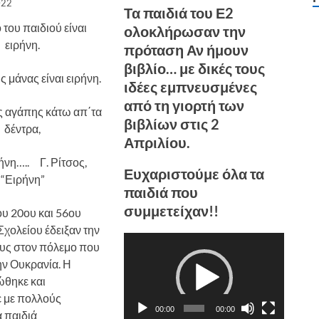
022
Τα παιδιά του Ε2
 του παιδιού είναι
ολοκλήρωσαν την
ειρήνη.
πρόταση Αν ήμουν
βιβλίο… με δικές τους
ς μάνας είναι ειρήνη.
ιδέες εμπνευσμένες
από τη γιορτή των
ης αγάπης κάτω απ΄τα
βιβλίων στις 2
δέντρα,
Απριλίου.
ρήνη….. Γ. Ρίτσος,
Ευχαριστούμε όλα τα
“Ειρήνη”
παιδιά που
συμμετείχαν!!
ου 20ου και 56ου
Σχολείου έδειξαν την
Πρόγραμμα
ους στον πόλεμο που
Αναπαραγωγής
ην Ουκρανία. Η
Βίντεο
ώθηκε και
 με πολλούς
00:00
00:00
α παιδιά