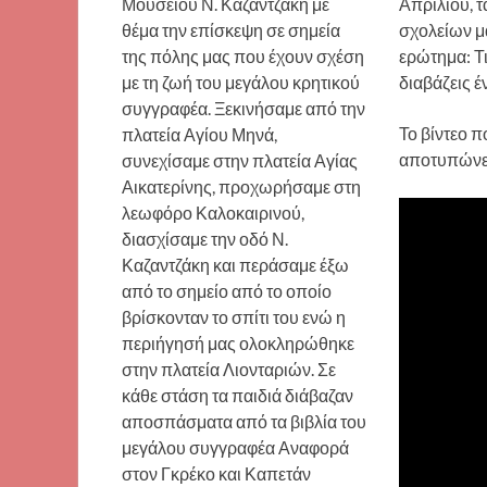
Μουσείου Ν. Καζαντζάκη με
Απριλίου, τ
θέμα την επίσκεψη σε σημεία
σχολείων μ
της πόλης μας που έχουν σχέση
ερώτημα: Τ
με τη ζωή του μεγάλου κρητικού
διαβάζεις έ
συγγραφέα. Ξεκινήσαμε από την
Το βίντεο 
πλατεία Αγίου Μηνά,
αποτυπώνει
συνεχίσαμε στην πλατεία Αγίας
Αικατερίνης, προχωρήσαμε στη
λεωφόρο Καλοκαιρινού,
διασχίσαμε την οδό Ν.
Καζαντζάκη και περάσαμε έξω
από το σημείο από το οποίο
βρίσκονταν το σπίτι του ενώ η
περιήγησή μας ολοκληρώθηκε
στην πλατεία Λιονταριών. Σε
κάθε στάση τα παιδιά διάβαζαν
αποσπάσματα από τα βιβλία του
μεγάλου συγγραφέα Αναφορά
στον Γκρέκο και Καπετάν