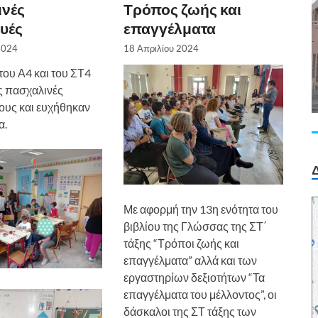
ινές
Τρόπος ζωής και
υές
επαγγέλματα
2024
18 Απριλίου 2024
του Α4 και του ΣΤ4
ις πασχαλινές
ους και ευχήθηκαν
α.
Δ
Με αφορμή την 13η ενότητα του
βιβλίου της Γλώσσας της ΣΤ΄
τάξης “Τρόποι ζωής και
επαγγέλματα” αλλά και των
εργαστηρίων δεξιοτήτων “Τα
επαγγέλματα του μέλλοντος”, οι
δάσκαλοι της ΣΤ τάξης των