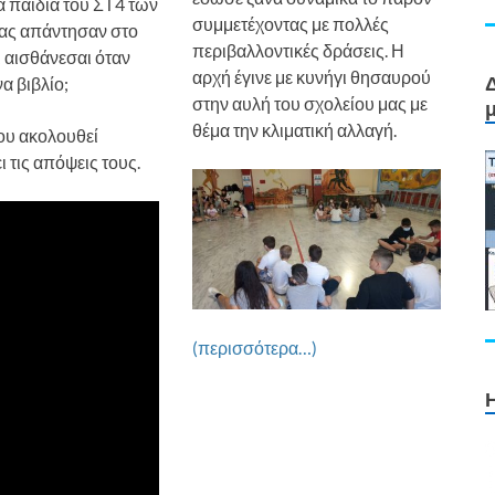
α παιδιά του ΣΤ4 των
συμμετέχοντας με πολλές
ας απάντησαν στο
περιβαλλοντικές δράσεις. Η
ι αισθάνεσαι όταν
αρχή έγινε με κυνήγι θησαυρού
να βιβλίο;
στην αυλή του σχολείου μας με
θέμα την κλιματική αλλαγή.
που ακολουθεί
 τις απόψεις τους.
(περισσότερα…)