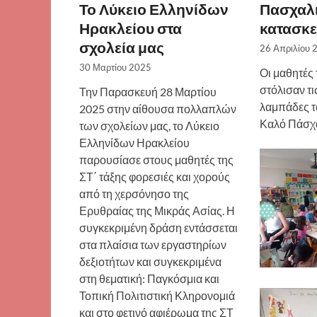
Το Λύκειο Ελληνίδων
Πασχαλ
Ηρακλείου στα
κατασκε
σχολεία μας
26 Απριλίου 
30 Μαρτίου 2025
Οι μαθητές 
στόλισαν τ
Την Παρασκευή 28 Μαρτίου
λαμπάδες τ
2025 στην αίθουσα πολλαπλών
Καλό Πάσχ
των σχολείων μας, το Λύκειο
Ελληνίδων Ηρακλείου
παρουσίασε στους μαθητές της
ΣΤ΄ τάξης φορεσιές και χορούς
από τη χερσόνησο της
Ερυθραίας της Μικράς Ασίας. Η
συγκεκριμένη δράση εντάσσεται
στα πλαίσια των εργαστηρίων
δεξιοτήτων και συγκεκριμένα
στη θεματική: Παγκόσμια και
Τοπική Πολιτιστική Κληρονομιά
και στο φετινό αφιέρωμα της ΣΤ