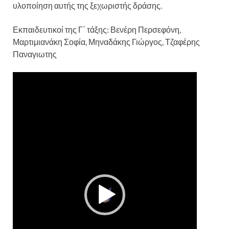
υλοποίηση αυτής της ξεχωριστής δράσης.
Εκπαιδευτικοί της Γ΄ τάξης: Βενέρη Περσεφόνη,
Μαρτιμιανάκη Σοφία, Μηναδάκης Γιώργος, Τζαφέρης
Παναγιωτης
Πρόγραμμα
Αναπαραγωγής
Βίντεο