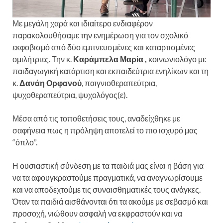
Με μεγάλη χαρά και ιδιαίτερο ενδιαφέρον
παρακολουθήσαμε την ενημέρωση για τον σχολικό
εκφοβισμό από δύο εμπνευσμένες και καταρτισμένες
ομιλήτριες. Την κ.
Καράμπελα Μαρία ,
κοινωνιολόγο με
παιδαγωγική κατάρτιση και εκπαιδεύτρια ενηλίκων και τη
κ.
Δανάη Ορφανού
, παιγνιοθεραπεύτρια,
ψυχοθεραπεύτρια, ψυχολόγος(ε).
Μέσα από τις τοποθετήσεις τους, αναδείχθηκε με
σαφήνεια πως η πρόληψη αποτελεί το πιο ισχυρό μας
“όπλο”.
Η ουσιαστική σύνδεση με τα παιδιά μας είναι η βάση για
να τα αφουγκραστούμε πραγματικά, να αναγνωρίσουμε
και να αποδεχτούμε τις συναισθηματικές τους ανάγκες.
Όταν τα παιδιά αισθάνονται ότι τα ακούμε με σεβασμό και
προσοχή, νιώθουν ασφαλή να εκφραστούν και να