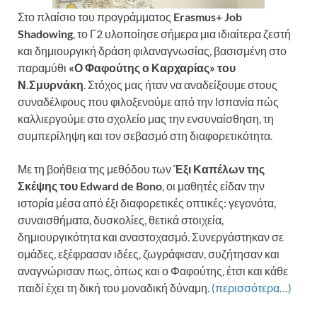
Στο πλαίσιο του προγράμματος
Erasmus+ Job
Shadowing
, το Γ2 υλοποίησε σήμερα μια ιδιαίτερα ζεστή
και δημιουργική δράση φιλαναγνωσίας, βασισμένη στο
παραμύθι
«Ο Φαφούτης ο Καρχαρίας» του
Ν.Σμυρνάκη
. Στόχος μας ήταν να αναδείξουμε στους
συναδέλφους που φιλοξενούμε από την Ισπανία πώς
καλλιεργούμε στο σχολείο μας την ενσυναίσθηση, τη
συμπερίληψη και τον σεβασμό στη διαφορετικότητα.
Με τη βοήθεια της μεθόδου των
Έξι Καπέλων της
Σκέψης του Edward de Bono
, οι μαθητές είδαν την
ιστορία μέσα από έξι διαφορετικές οπτικές: γεγονότα,
συναισθήματα, δυσκολίες, θετικά στοιχεία,
δημιουργικότητα και αναστοχασμό. Συνεργάστηκαν σε
ομάδες, εξέφρασαν ιδέες, ζωγράφισαν, συζήτησαν και
αναγνώρισαν πως, όπως και ο Φαφούτης, έτσι και κάθε
παιδί έχει τη δική του μοναδική δύναμη.
(περισσότερα…)