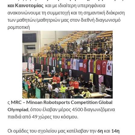
και Καινοτομίας
και με ιδιαίτερη υπερηφάνεια
ανακοινώνουμε τη συμμετοχή και τη σημαντική διάκριση
των μαθητών/μαθητριών μας στον διεθνή διαγωνισμό
ρομποτική
ς
MRC – Minoan Robotsports Competition Global
Olympiad
, όπου έλαβαν μέρος 4500 διαγωνιζόμενα
παιδιά από 49 χώρες του κόσμου.
Οι ομάδες του σχολείου μας κατέλαβαν την
6η
και
14η