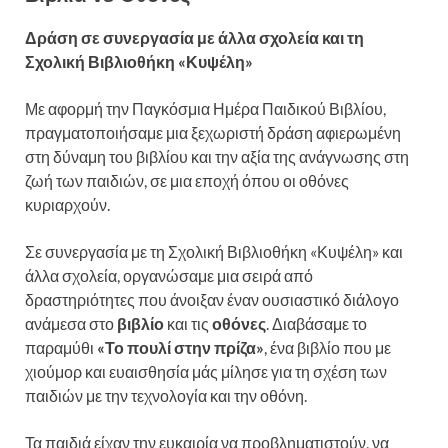
Δράση σε συνεργασία με άλλα σχολεία και τη
Σχολική Βιβλιοθήκη «Κυψέλη»
Με αφορμή την Παγκόσμια Ημέρα Παιδικού Βιβλίου,
πραγματοποιήσαμε μια ξεχωριστή δράση αφιερωμένη
στη δύναμη του βιβλίου και την αξία της ανάγνωσης στη
ζωή των παιδιών, σε μια εποχή όπου οι οθόνες
κυριαρχούν.
Σε συνεργασία με τη Σχολική Βιβλιοθήκη «Κυψέλη» και
άλλα σχολεία, οργανώσαμε μια σειρά από
δραστηριότητες που άνοιξαν έναν ουσιαστικό διάλογο
ανάμεσα στο
βιβλίο
και τις
οθόνες
. Διαβάσαμε το
παραμύθι
«Το πουλί στην πρίζα»
, ένα βιβλίο που με
χιούμορ και ευαισθησία μάς μίλησε για τη σχέση των
παιδιών με την τεχνολογία και την οθόνη.
Τα παιδιά είχαν την ευκαιρία να προβληματιστούν, να