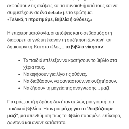
εκφράσουν τις σκέψεις και τα συναισθήματά τους και να
συμμετέχουν σε ένα
debate
με το ερώτημα:
«Τελικά, τι προτιμάμε; Βιβλία ή οθόνες;»
Η επιχειρηματολογία, οι απόψεις και ο σεβασμός στη
διαφορετική γνώμη έκαναν τη συζήτηση ζωντανή και
δημιουργική. Και στο τέλος…
τα βιβλία νίκησαν!
Τα παιδιά επέλεξαν να κρατήσουν το βιβλίο στα
χέρια τους.
Να αφήσουν για λίγο τις οθόνες.
Να διαβάσουν, να φανταστούν, να συζητήσουν.
Να ζήσουν τη μαγεία της ανάγνωσης… μαζί!
Για εμάς, αυτή η δράση δεν ήταν απλώς μια γιορτή του
παιδικού βιβλίου. Ήταν μια
μάχη για το “διαβάζουμε
μαζί”
, μια υπενθύμιση πως το βιβλίο παραμένει επίκαιρο,
ζωντανό και αναντικατάστατο.