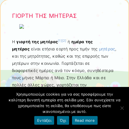
ΓΙΟΡΤΗ ΤΗΣ ΜΗΤΕΡΑΣ
[
1
]
[
2
]
Η
γιορτή της μητέρας
ή
ημέρα της
μητέρας
είναι ετήσια εορτή προς τιμήν της
μητέρας
,
και της μητρότητας, καθώς και της επιρροής των
μητέρων στην κοινωνία. Γιορτάζεται σε
διαφορετικές ημέρες ανά τον κόσμο, συνηθέστερα
τους μήνες Μάρτιο ή Μάιο. Στην Ελλάδα και σε
πολλές άλλες χώρες, γιορτάζεται την
δεύτερη
Κυριακή
του
Μαΐου
. Αυτή τη χρονιά είναι 11
Χρησιμοποιούμε cookies για να σας προσφέρουμε την
Μαΐου 2025.
καλύτερη δυνατή εμπειρία στη σελίδα μας. Εάν συνεχίσετε να
χρησιμοποιείτε τη σελίδα, θα υποθέσουμε πως είστε
ικανοποιημένοι με αυτό.
πηγη :wikipedia
Εντάξει
Όχι
Read more