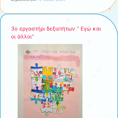
3ο εργαστήρι δεξιοτήτων ” Εγώ και
οι άλλοι”