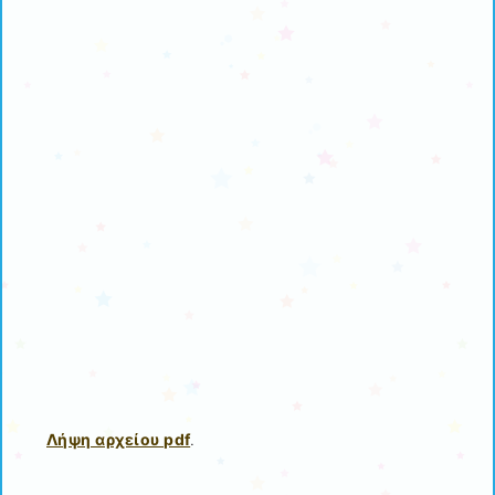
Λήψη αρχείου pdf
.