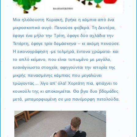
Μια ηλιόλουστη Κυριακή, βγήκε η κάμπια από ένα
μικροσκοπικό αυγό. Πεινούσε φοβερά. Τη Δευτέρα,
έφαγε ένα μήλο την Τρίτη, έφαγε δύο αχλάδια την
Τετάρτη, έφαγε τρία δαμάσκηνα – κι ακόμη πεινούσε.
Η εικονογράφηση -με τολμηρά, έντονα χρώματα- και
το απλό κείμενο, που είναι τυπωμένο με μεγάλα,
ευανάγνωστα στοιχεία, αφηγούνται την ιστορία της
μικρής πεινασμένης κάμπιας που μεγαλώνει
τρώγοντας… λίγο απ’ όλα! Χορτάτη πια, φτιάχνει το
κουκούλι της κι αποκοιμιέται. Θα βγει δυο βδομάδες
μετά, μεταμορφωμένη σε μια πανέμορφη πεταλούδα.