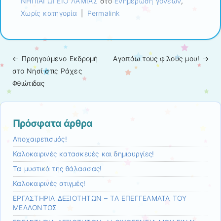
ΝΗΠΙΑΓΩΓΕΙΟ ΛΑΜΙΑΣ
στο
Ενημέρωση γονέων
,
Χωρίς κατηγορία
|
Permalink
← Προηγούμενo
Εκδρομή
Αγαπάω τους φίλους μου!
→
Πλοήγηση άρθρων
στο Νησί στις Ράχες
Φθιώτιδας
Πρόσφατα άρθρα
Αποχαιρετισμός!
Καλοκαιρινές κατασκευές και δημιουργίες!
Τα μυστικά της θάλασσας!
Καλοκαιρινές στιγμές!
ΕΡΓΑΣΤΗΡΙΑ ΔΕΞΙΟΤΗΤΩΝ – ΤΑ ΕΠΕΓΓΕΛΜΑΤΑ ΤΟΥ
ΜΕΛΛΟΝΤΟΣ