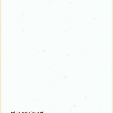
Λήψη αρχείου pdf
.