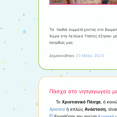
Τα παιδιά συμμετέχοντας στο βιωματ
Χώρα στα Λελέικα Υπάτης έζησαν με 
πατρίδας μας.
Δημοσιεύθηκε
20 Μαΐου 2024
Πάσχα στο νηπιαγωγείο μα
Το
Χριστιανικό Πάσχα
, ή κοι
Χριστού
ή απλώς
Ανάσταση
, είν
[6]
Εορτάζεται την πρώτη
Κυριακή
μ