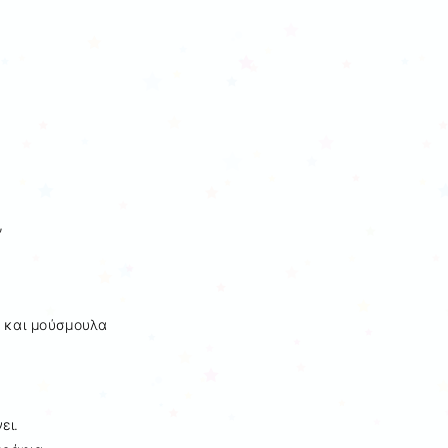
,
α και μούσμουλα
ν
ει.