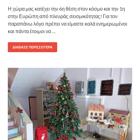
Η χώρα µας κατέχει την 6η θέση στον κόσµο και την 1η
στην Ευρώπη από πλευράς σεισµικότητας! Για τον
παραπάνω λόγο πρέπει να είµαστε καλά ενηµερωµένοι
και πάντα έτοιµοι να …
ΔΙΆΒΑΣΕ ΠΕΡΙΣΣΌΤΕΡΑ