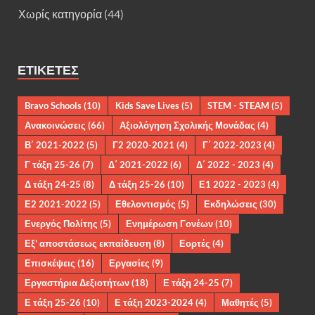
Χωρίς κατηγορία
(44)
ΕΤΙΚΈΤΕΣ
Bravo Schools
(10)
Kids Save Lives
(5)
STEM - STEAM
(5)
Ανακοινώσεις
(66)
Αξιολόγηση Σχολικής Μονάδας
(4)
Β΄ 2021-2022
(5)
Γ2 2020-2021
(4)
Γ΄ 2022-2023
(4)
Γ τάξη 25-26
(7)
Δ΄ 2021-2022
(6)
Δ΄ 2022 - 2023
(4)
Δ τάξη 24-25
(8)
Δ τάξη 25-26
(10)
Ε1 2022 - 2023
(4)
Ε2 2021-2022
(5)
Εθελοντισμός
(5)
Εκδηλώσεις
(30)
Ενεργός Πολίτης
(5)
Ενημέρωση Γονέων
(10)
Εξ' αποστάσεως εκπαίδευση
(8)
Εορτές
(4)
Επισκέψεις
(16)
Εργασίες
(9)
Εργαστήρια Δεξιοτήτων
(18)
Ε τάξη 24-25
(7)
Ε τάξη 25-26
(10)
Ε τάξη 2023-2024
(4)
Μαθητές
(5)