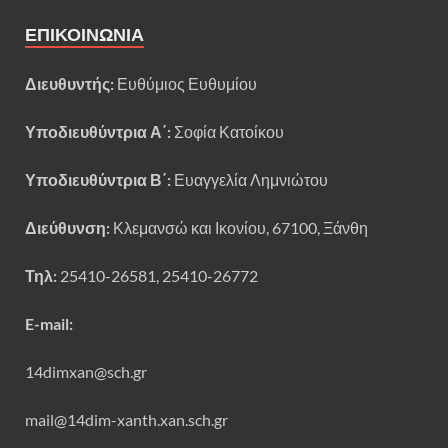
ΕΠΙΚΟΙΝΩΝΊΑ
Διευθυντής:
Ευθύμιος Ευθυμίου
Υποδιευθύντρια Α΄:
Σοφία Κατοίκου
Υποδιευθύντρια Β΄:
Ευαγγελία Λημνιώτου
Διεύθυνση:
Κλεμανσώ και Ικονίου, 67100, Ξάνθη
Τηλ:
25410-26581, 25410-26772
E-mail:
14dimxan@sch.gr
mail@14dim-xanth.xan.sch.gr