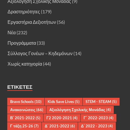
Αξιολόγηση Σχολικής Μονάδας
(9)
Δραστηριότητες
(179)
Εργαστήρια Δεξιοτήτων
(56)
Νέα
(232)
Προγράμματα
(33)
Σύλλογος Γονέων – Κηδεμόνων
(14)
Χωρίς κατηγορία
(44)
ΕΤΙΚΈΤΕΣ
Bravo Schools
(10)
Kids Save Lives
(5)
STEM - STEAM
(5)
Ανακοινώσεις
(66)
Αξιολόγηση Σχολικής Μονάδας
(4)
Β΄ 2021-2022
(5)
Γ2 2020-2021
(4)
Γ΄ 2022-2023
(4)
Γ τάξη 25-26
(7)
Δ΄ 2021-2022
(6)
Δ΄ 2022 - 2023
(4)