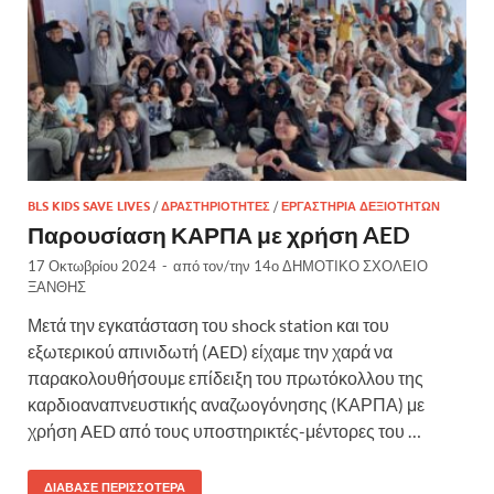
BLS KIDS SAVE LIVES
/
ΔΡΑΣΤΗΡΙΌΤΗΤΕΣ
/
ΕΡΓΑΣΤΉΡΙΑ ΔΕΞΙΟΤΉΤΩΝ
Παρουσίαση ΚΑΡΠΑ με χρήση AED
17 Οκτωβρίου 2024
-
από τον/την
14ο ΔΗΜΟΤΙΚΟ ΣΧΟΛΕΙΟ
ΞΑΝΘΗΣ
Μετά την εγκατάσταση του shock station και του
εξωτερικού απινιδωτή (AED) είχαμε την χαρά να
παρακολουθήσουμε επίδειξη του πρωτόκολλου της
καρδιοαναπνευστικής αναζωογόνησης (ΚΑΡΠΑ) με
χρήση AED από τους υποστηρικτές-μέντορες του …
ΔΙΆΒΑΣΕ ΠΕΡΙΣΣΌΤΕΡΑ