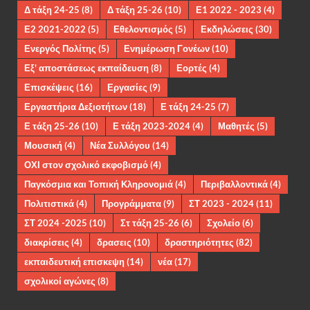
Δ τάξη 24-25
(8)
Δ τάξη 25-26
(10)
Ε1 2022 - 2023
(4)
Ε2 2021-2022
(5)
Εθελοντισμός
(5)
Εκδηλώσεις
(30)
Ενεργός Πολίτης
(5)
Ενημέρωση Γονέων
(10)
Εξ' αποστάσεως εκπαίδευση
(8)
Εορτές
(4)
Επισκέψεις
(16)
Εργασίες
(9)
Εργαστήρια Δεξιοτήτων
(18)
Ε τάξη 24-25
(7)
Ε τάξη 25-26
(10)
Ε τάξη 2023-2024
(4)
Μαθητές
(5)
Μουσική
(4)
Νέα Συλλόγου
(14)
ΟΧΙ στον σχολικό εκφοβισμό
(4)
Παγκόσμια και Τοπική Κληρονομιά
(4)
Περιβαλλοντικά
(4)
Πολιτιστικά
(4)
Προγράμματα
(9)
ΣΤ 2023 - 2024
(11)
ΣΤ 2024 -2025
(10)
Στ τάξη 25-26
(6)
Σχολείο
(6)
διακρίσεις
(4)
δρασεις
(10)
δραστηριότητες
(82)
εκπαιδευτική επισκεψη
(14)
νέα
(17)
σχολικοί αγώνες
(8)