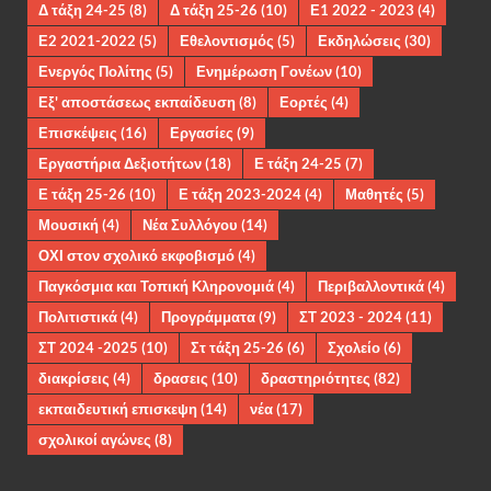
Δ τάξη 24-25
(8)
Δ τάξη 25-26
(10)
Ε1 2022 - 2023
(4)
Ε2 2021-2022
(5)
Εθελοντισμός
(5)
Εκδηλώσεις
(30)
Ενεργός Πολίτης
(5)
Ενημέρωση Γονέων
(10)
Εξ' αποστάσεως εκπαίδευση
(8)
Εορτές
(4)
Επισκέψεις
(16)
Εργασίες
(9)
Εργαστήρια Δεξιοτήτων
(18)
Ε τάξη 24-25
(7)
Ε τάξη 25-26
(10)
Ε τάξη 2023-2024
(4)
Μαθητές
(5)
Μουσική
(4)
Νέα Συλλόγου
(14)
ΟΧΙ στον σχολικό εκφοβισμό
(4)
Παγκόσμια και Τοπική Κληρονομιά
(4)
Περιβαλλοντικά
(4)
Πολιτιστικά
(4)
Προγράμματα
(9)
ΣΤ 2023 - 2024
(11)
ΣΤ 2024 -2025
(10)
Στ τάξη 25-26
(6)
Σχολείο
(6)
διακρίσεις
(4)
δρασεις
(10)
δραστηριότητες
(82)
εκπαιδευτική επισκεψη
(14)
νέα
(17)
σχολικοί αγώνες
(8)