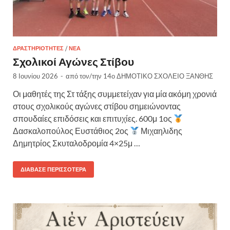
ΔΡΑΣΤΗΡΙΌΤΗΤΕΣ
/
ΝΈΑ
Σχολικοί Αγώνες Στίβου
8 Ιουνίου 2026
-
από τον/την
14ο ΔΗΜΟΤΙΚΟ ΣΧΟΛΕΙΟ ΞΑΝΘΗΣ
Οι μαθητές της Στ τάξης συμμετείχαν για μία ακόμη χρονιά
στους σχολικούς αγώνες στίβου σημειώνοντας
σπουδαίες επιδόσεις και επιτυχίες. 600μ 1ος
Δασκαλοπούλος Ευστάθιος 2ος
Μιχαηλιδης
Δημητρίος Σκυταλοδρομία 4×25μ …
ΔΙΆΒΑΣΕ ΠΕΡΙΣΣΌΤΕΡΑ