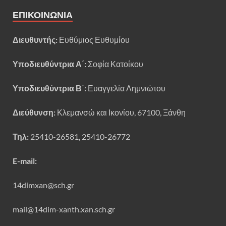
ΕΠΙΚΟΙΝΩΝΊΑ
Διευθυντής:
Ευθύμιος Ευθυμίου
Υποδιευθύντρια Α΄:
Σοφία Κατοίκου
Υποδιευθύντρια Β΄:
Ευαγγελία Λημνιώτου
Διεύθυνση:
Κλεμανσώ και Ικονίου, 67100, Ξάνθη
Τηλ:
25410-26581, 25410-26772
E-mail:
14dimxan@sch.gr
mail@14dim-xanth.xan.sch.gr