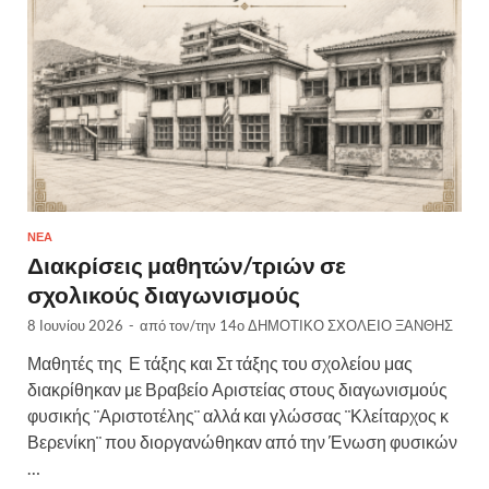
ΝΈΑ
Διακρίσεις μαθητών/τριών σε
σχολικούς διαγωνισμούς
8 Ιουνίου 2026
-
από τον/την
14ο ΔΗΜΟΤΙΚΟ ΣΧΟΛΕΙΟ ΞΑΝΘΗΣ
Μαθητές της Ε τάξης και Στ τάξης του σχολείου μας
διακρίθηκαν με Βραβείο Αριστείας στους διαγωνισμούς
φυσικής ¨Αριστοτέλης¨ αλλά και γλώσσας ¨Κλείταρχος κ
Βερενίκη¨ που διοργανώθηκαν από την Ένωση φυσικών
…