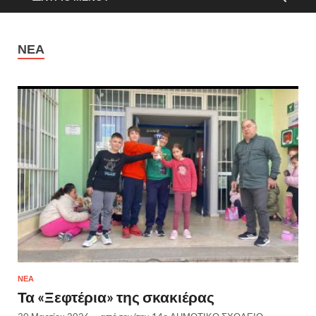
ΝΈΑ
ΝΈΑ
Τα «Ξεφτέρια» της σκακιέρας