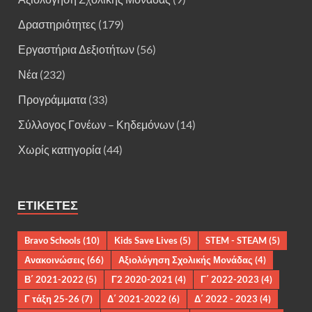
Δραστηριότητες
(179)
Εργαστήρια Δεξιοτήτων
(56)
Νέα
(232)
Προγράμματα
(33)
Σύλλογος Γονέων – Κηδεμόνων
(14)
Χωρίς κατηγορία
(44)
ΕΤΙΚΈΤΕΣ
Bravo Schools
(10)
Kids Save Lives
(5)
STEM - STEAM
(5)
Ανακοινώσεις
(66)
Αξιολόγηση Σχολικής Μονάδας
(4)
Β΄ 2021-2022
(5)
Γ2 2020-2021
(4)
Γ΄ 2022-2023
(4)
Γ τάξη 25-26
(7)
Δ΄ 2021-2022
(6)
Δ΄ 2022 - 2023
(4)