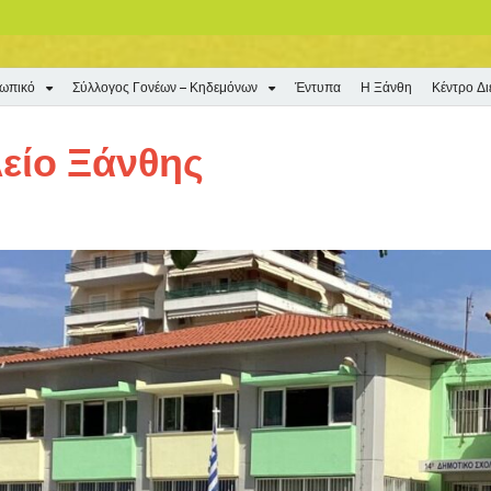
σωπικό
Σύλλογος Γονέων – Κηδεμόνων
Έντυπα
Η Ξάνθη
Κέντρο Δ
είο Ξάνθης