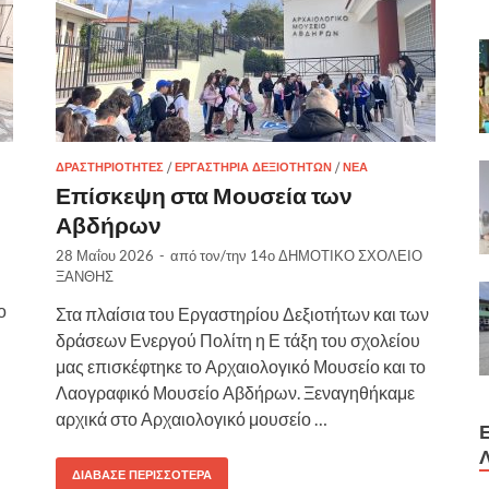
ΔΡΑΣΤΗΡΙΌΤΗΤΕΣ
/
ΕΡΓΑΣΤΉΡΙΑ ΔΕΞΙΟΤΉΤΩΝ
/
ΝΈΑ
Επίσκεψη στα Μουσεία των
Αβδήρων
28 Μαΐου 2026
-
από τον/την
14ο ΔΗΜΟΤΙΚΟ ΣΧΟΛΕΙΟ
ΞΑΝΘΗΣ
ο
Στα πλαίσια του Εργαστηρίου Δεξιοτήτων και των
δράσεων Ενεργού Πολίτη η Ε τάξη του σχολείου
μας επισκέφτηκε το Αρχαιολογικό Μουσείο και το
Λαογραφικό Μουσείο Αβδήρων. Ξεναγηθήκαμε
αρχικά στο Αρχαιολογικό μουσείο …
ΔΙΆΒΑΣΕ ΠΕΡΙΣΣΌΤΕΡΑ