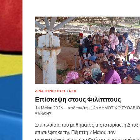
ΔΡΑΣΤΗΡΙΌΤΗΤΕΣ
/
ΝΈΑ
Επίσκεψη στους Φιλίππους
14 Μαΐου 2026
-
από τον/την
14ο ΔΗΜΟΤΙΚΟ ΣΧΟΛΕΙΟ
ΞΑΝΘΗΣ
Στα πλαίσια του μαθήματος της ιστορίας, η Δ τάξ
επισκέφτηκε την Πέμπτη 7 Μαϊου, τον
αρχαιολογικό χώρο των Φιλίππων προκειμένου