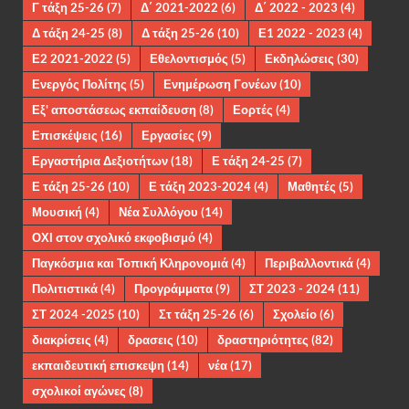
Γ τάξη 25-26
(7)
Δ΄ 2021-2022
(6)
Δ΄ 2022 - 2023
(4)
Δ τάξη 24-25
(8)
Δ τάξη 25-26
(10)
Ε1 2022 - 2023
(4)
Ε2 2021-2022
(5)
Εθελοντισμός
(5)
Εκδηλώσεις
(30)
Ενεργός Πολίτης
(5)
Ενημέρωση Γονέων
(10)
Εξ' αποστάσεως εκπαίδευση
(8)
Εορτές
(4)
Επισκέψεις
(16)
Εργασίες
(9)
Εργαστήρια Δεξιοτήτων
(18)
Ε τάξη 24-25
(7)
Ε τάξη 25-26
(10)
Ε τάξη 2023-2024
(4)
Μαθητές
(5)
Μουσική
(4)
Νέα Συλλόγου
(14)
ΟΧΙ στον σχολικό εκφοβισμό
(4)
Παγκόσμια και Τοπική Κληρονομιά
(4)
Περιβαλλοντικά
(4)
Πολιτιστικά
(4)
Προγράμματα
(9)
ΣΤ 2023 - 2024
(11)
ΣΤ 2024 -2025
(10)
Στ τάξη 25-26
(6)
Σχολείο
(6)
διακρίσεις
(4)
δρασεις
(10)
δραστηριότητες
(82)
εκπαιδευτική επισκεψη
(14)
νέα
(17)
σχολικοί αγώνες
(8)