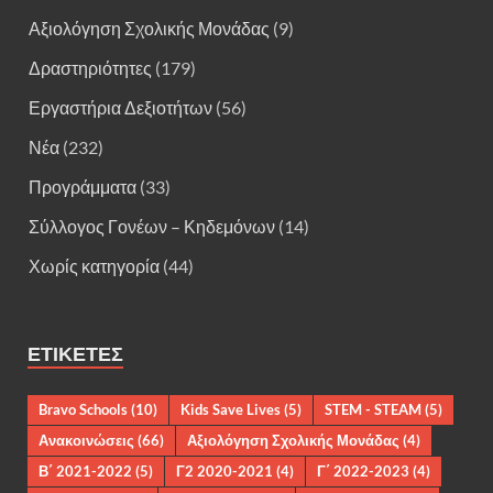
Αξιολόγηση Σχολικής Μονάδας
(9)
Δραστηριότητες
(179)
Εργαστήρια Δεξιοτήτων
(56)
Νέα
(232)
Προγράμματα
(33)
Σύλλογος Γονέων – Κηδεμόνων
(14)
Χωρίς κατηγορία
(44)
ΕΤΙΚΈΤΕΣ
Bravo Schools
(10)
Kids Save Lives
(5)
STEM - STEAM
(5)
Ανακοινώσεις
(66)
Αξιολόγηση Σχολικής Μονάδας
(4)
Β΄ 2021-2022
(5)
Γ2 2020-2021
(4)
Γ΄ 2022-2023
(4)