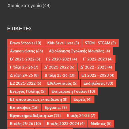
Χωρίς κατηγορία
(44)
ΕΤΙΚΈΤΕΣ
Bravo Schools
(10)
Kids Save Lives
(5)
STEM - STEAM
(5)
Ανακοινώσεις
(66)
Αξιολόγηση Σχολικής Μονάδας
(4)
Β΄ 2021-2022
(5)
Γ2 2020-2021
(4)
Γ΄ 2022-2023
(4)
Γ τάξη 25-26
(7)
Δ΄ 2021-2022
(6)
Δ΄ 2022 - 2023
(4)
Δ τάξη 24-25
(8)
Δ τάξη 25-26
(10)
Ε1 2022 - 2023
(4)
Ε2 2021-2022
(5)
Εθελοντισμός
(5)
Εκδηλώσεις
(30)
Ενεργός Πολίτης
(5)
Ενημέρωση Γονέων
(10)
Εξ' αποστάσεως εκπαίδευση
(8)
Εορτές
(4)
Επισκέψεις
(16)
Εργασίες
(9)
Εργαστήρια Δεξιοτήτων
(18)
Ε τάξη 24-25
(7)
Ε τάξη 25-26
(10)
Ε τάξη 2023-2024
(4)
Μαθητές
(5)