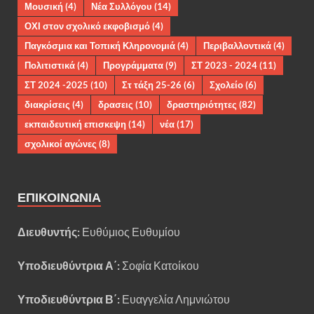
Μουσική
(4)
Νέα Συλλόγου
(14)
ΟΧΙ στον σχολικό εκφοβισμό
(4)
Παγκόσμια και Τοπική Κληρονομιά
(4)
Περιβαλλοντικά
(4)
Πολιτιστικά
(4)
Προγράμματα
(9)
ΣΤ 2023 - 2024
(11)
ΣΤ 2024 -2025
(10)
Στ τάξη 25-26
(6)
Σχολείο
(6)
διακρίσεις
(4)
δρασεις
(10)
δραστηριότητες
(82)
εκπαιδευτική επισκεψη
(14)
νέα
(17)
σχολικοί αγώνες
(8)
ΕΠΙΚΟΙΝΩΝΊΑ
Διευθυντής:
Ευθύμιος Ευθυμίου
Υποδιευθύντρια Α΄:
Σοφία Κατοίκου
Υποδιευθύντρια Β΄:
Ευαγγελία Λημνιώτου