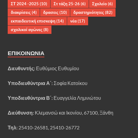
ΣΤ 2024 -2025
(10)
Στ τάξη 25-26
(6)
Σχολείο
(6)
διακρίσεις
(4)
δρασεις
(10)
δραστηριότητες
(82)
εκπαιδευτική επισκεψη
(14)
νέα
(17)
σχολικοί αγώνες
(8)
ΕΠΙΚΟΙΝΩΝΊΑ
Διευθυντής:
Ευθύμιος Ευθυμίου
Υποδιευθύντρια Α΄:
Σοφία Κατοίκου
Υποδιευθύντρια Β΄:
Ευαγγελία Λημνιώτου
Διεύθυνση:
Κλεμανσώ και Ικονίου, 67100, Ξάνθη
Τηλ:
25410-26581, 25410-26772