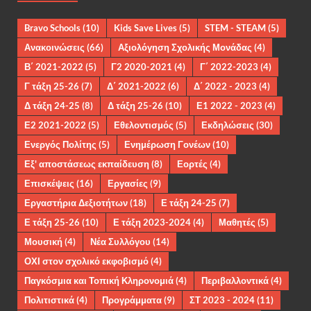
Bravo Schools
(10)
Kids Save Lives
(5)
STEM - STEAM
(5)
Ανακοινώσεις
(66)
Αξιολόγηση Σχολικής Μονάδας
(4)
Β΄ 2021-2022
(5)
Γ2 2020-2021
(4)
Γ΄ 2022-2023
(4)
Γ τάξη 25-26
(7)
Δ΄ 2021-2022
(6)
Δ΄ 2022 - 2023
(4)
Δ τάξη 24-25
(8)
Δ τάξη 25-26
(10)
Ε1 2022 - 2023
(4)
Ε2 2021-2022
(5)
Εθελοντισμός
(5)
Εκδηλώσεις
(30)
Ενεργός Πολίτης
(5)
Ενημέρωση Γονέων
(10)
Εξ' αποστάσεως εκπαίδευση
(8)
Εορτές
(4)
Επισκέψεις
(16)
Εργασίες
(9)
Εργαστήρια Δεξιοτήτων
(18)
Ε τάξη 24-25
(7)
Ε τάξη 25-26
(10)
Ε τάξη 2023-2024
(4)
Μαθητές
(5)
Μουσική
(4)
Νέα Συλλόγου
(14)
ΟΧΙ στον σχολικό εκφοβισμό
(4)
Παγκόσμια και Τοπική Κληρονομιά
(4)
Περιβαλλοντικά
(4)
Πολιτιστικά
(4)
Προγράμματα
(9)
ΣΤ 2023 - 2024
(11)